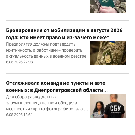
Бронирование от мобилизации в августе 2026
года: кто имеет право и из-за чего может
отказать
Предприятия должны подтвердить
критичность, а работники – проверить
актуальность данных в военном реестре
6.08.2026 22:03
Отслеживала командные пункты и авто
военных: в Днепропетровской области
задержали агентку ФСБ
Для сбора разведданных
злоумышленница пешком обходила
местность и скрыто фотографировала и
обозначала на гугл-картах объекты
6.08.2026 13:51