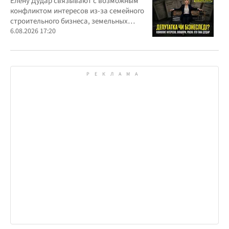
Елену Дудар связывают с возможным
конфликтом интересов из-за семейного
строительного бизнеса, земельных
скандалов, судебных дел
6.08.2026 17:20