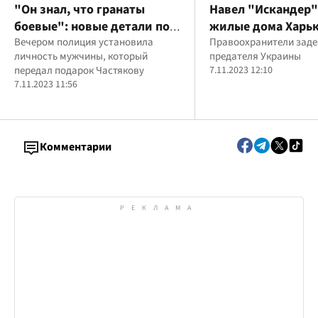
"Он знал, что гранаты
Навел "Искандер"
боевые": новые детали по
жилые дома Харьк
делу о гибели помощника
Вечером полиция установила
задержала россий
Правоохранители зад
личность мужчины, который
предателя Украины
Залужного
агента
передал подарок Частякову
7.11.2023 12:10
7.11.2023 11:56
Комментарии