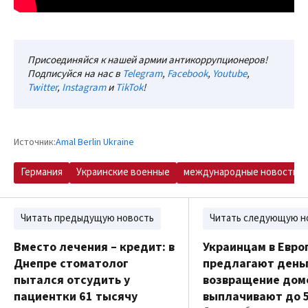
Присоединяйся к нашей армии антикоррупционеров!
Подписуйся на нас в
Telegram
,
Facebook
,
Youtube
,
Twitter
,
Instagram
и
TikTok
!
Источник:
Amal Berlin Ukraine
Германия
Украинские военные
международные новости
Читать предыдущую новость
Читать следующую н
Вместо лечения – кредит: в
Украинцам в Евро
Днепре стоматолог
предлагают деньг
пытался отсудить у
возвращение домо
пациентки 61 тысячу
выплачивают до 5