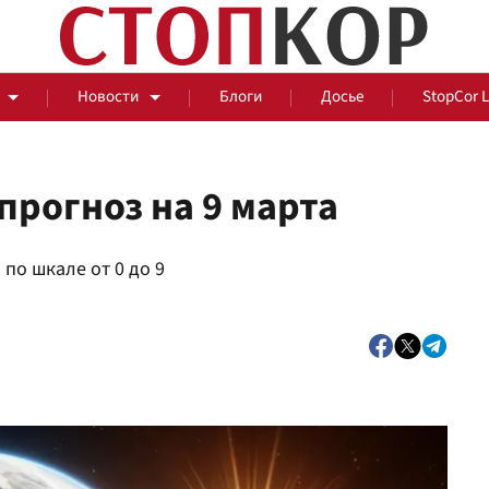
Новости
Блоги
Досье
StopCor 
прогноз на 9 марта
За оградой
по шкале от 0 до 9
События
Общ