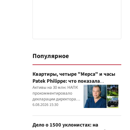
Популярное
Квартиры, четыре "Мерса" и часы
Patek Philippe: что показала
проверка деклараций руководителя
Активы на 30 млн: НАПК
прокомментировало
детского кардиоцентра
декларации директора
Маньковского и что говорит НАПК?
кардиоцентра Георгия
6.08.2026 15:30
Маньковского
Дело о 1500 уклонистах: на