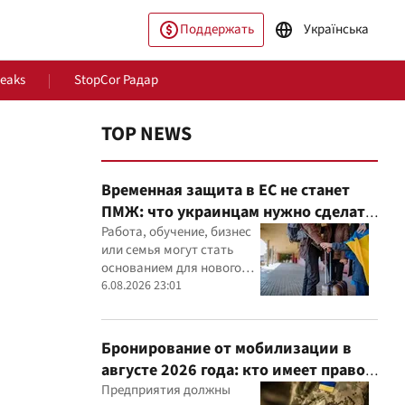
Поддержать
Українська
Leaks
StopCor Радар
TOP NEWS
Временная защита в ЕС не станет
ПМЖ: что украинцам нужно сделать
до 2028 года
Работа, обучение, бизнес
или семья могут стать
основанием для нового
ество
Мир
статуса в ЕС
6.08.2026 23:01
Бронирование от мобилизации в
августе 2026 года: кто имеет право
и из-за чего может отказать
Предприятия должны