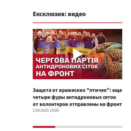
Ексклюзив: видео
Защита от вражеских "птичек": еще
Про
четыре фуры антидроновых сеток
вол
от волонтеров отправлены на фронт
100
2.04.2025 19:00
12.02