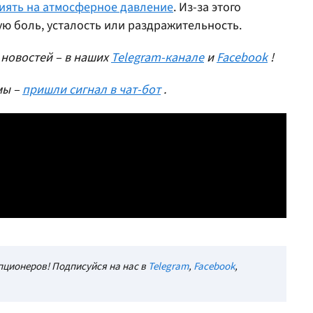
иять на атмосферное давление
. Из-за этого
ю боль, усталость или раздражительность.
новостей – в наших
Telegram-канале
и
Facebook
!
мы –
пришли сигнал в чат-бот
.
ционеров! Подписуйся на нас в
Telegram
,
Facebook
,