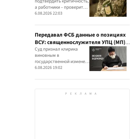
подтвердить критичность,
а работники – проверить
актуальность данных в
6.08.2026 22:03
военном реестре
Передавал ФСБ данные о позициях
ВСУ: священнослужителя УПЦ (МП)
приговорили к 15 годам
Суд признал клирика
виновным в
государственной измене и
постановил конфисковать
6.08.2026 19:02
его имущество