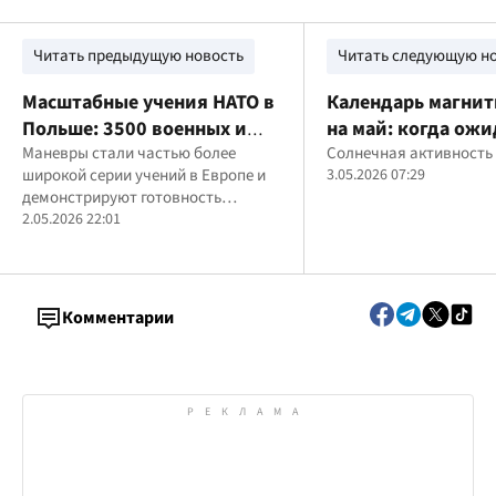
Читать предыдущую новость
Читать следующую н
Масштабные учения НАТО в
Календарь магнит
Польше: 3500 военных и
на май: когда ож
техника США отрабатывают
Маневры стали частью более
сильнейшие геом
Солнечная активность
широкой серии учений в Европе и
3.05.2026 07:29
боевые сценарии
колебания
демонстрируют готовность
Североатлантического союза к
2.05.2026 22:01
общей обороне
Комментарии