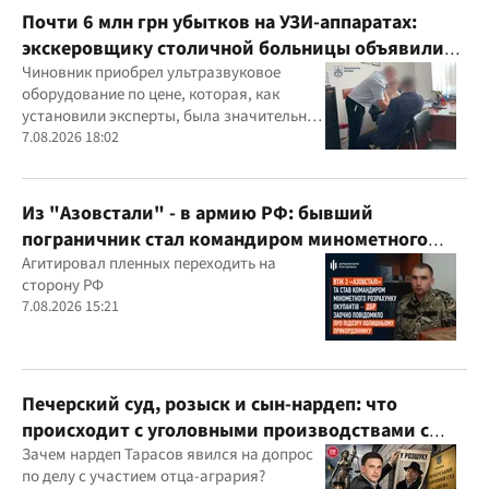
Почти 6 млн грн убытков на УЗИ-аппаратах:
экскеровщику столичной больницы объявили
подозрение
Чиновник приобрел ультразвуковое
оборудование по цене, которая, как
установили эксперты, была значительно
выше рыночной
7.08.2026 18:02
Из "Азовстали" - в армию РФ: бывший
пограничник стал командиром минометного
расчета оккупантов
Агитировал пленных переходить на
сторону РФ
7.08.2026 15:21
Печерский суд, розыск и сын-нардеп: что
происходит с уголовными производствами с
участием агробарона Тарасова?
Зачем нардеп Тарасов явился на допрос
по делу с участием отца-агрария?