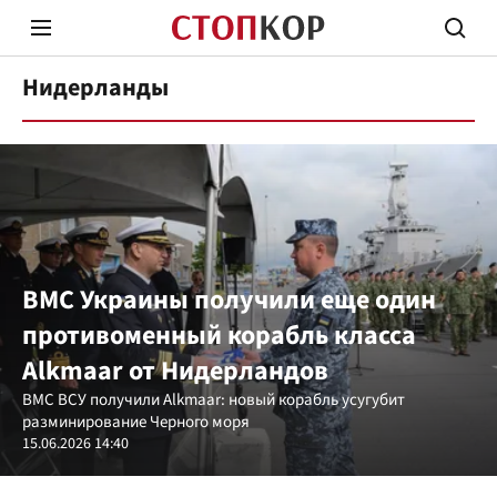
Нидерланды
Стоп Политической Коррупции
Честн
ВМС Украины получили еще один
противоменный корабль класса
Политика
Здор
Alkmaar от Нидерландов
ВМС ВСУ получили Alkmaar: новый корабль усугубит
разминирование Черного моря
15.06.2026 14:40