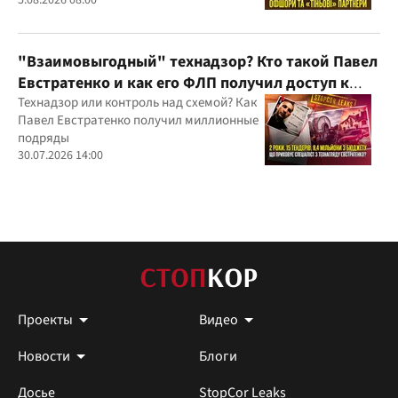
Дядечко до сих пор простираются через
Украину и несколько иностранных
юрисдикций
"Взаимовыгодный" технадзор? Кто такой Павел
Евстратенко и как его ФЛП получил доступ к
бюджетным миллионам?
Технадзор или контроль над схемой? Как
Павел Евстратенко получил миллионные
подряды
30.07.2026 14:00
Проекты
Видео
Новости
Блоги
Досье
StopCor Leaks