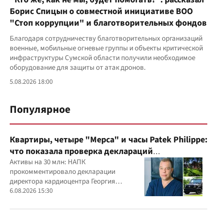
Борис Спицын о совместной инициативе ВОО
"Стоп коррупции" и благотворительных фондов
Благодаря сотрудничеству благотворительных организаций
военные, мобильные огневые группы и объекты критической
инфраструктуры Сумской области получили необходимое
оборудование для защиты от атак дронов.
5.08.2026 18:00
Популярное
Квартиры, четыре "Мерса" и часы Patek Philippe:
что показала проверка деклараций
руководителя детского кардиоцентра
Активы на 30 млн: НАПК
прокомментировало декларации
Маньковского и что говорит НАПК?
директора кардиоцентра Георгия
Маньковского
6.08.2026 15:30