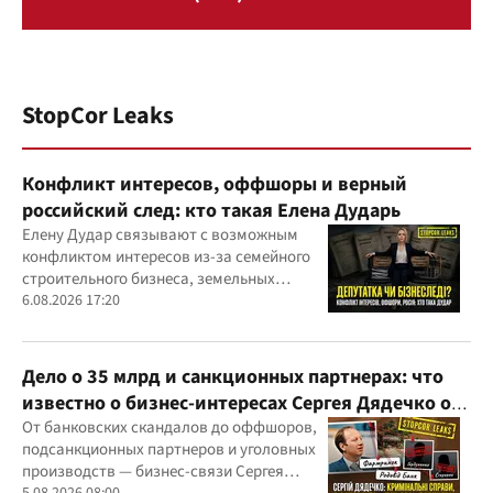
StopCor Leaks
Конфликт интересов, оффшоры и верный
российский след: кто такая Елена Дударь
Елену Дудар связывают с возможным
конфликтом интересов из-за семейного
строительного бизнеса, земельных
скандалов, судебных дел
6.08.2026 17:20
Дело о 35 млрд и санкционных партнерах: что
известно о бизнес-интересах Сергея Дядечко от
"Родовид Банка" до "ФАРМАСЕЛ"
От банковских скандалов до оффшоров,
подсанкционных партнеров и уголовных
производств — бизнес-связи Сергея
5.08.2026 08:00