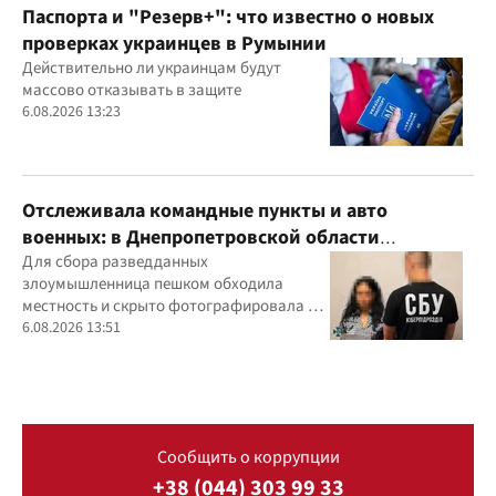
Паспорта и "Резерв+": что известно о новых
проверках украинцев в Румынии
Действительно ли украинцам будут
массово отказывать в защите
6.08.2026 13:23
Отслеживала командные пункты и авто
военных: в Днепропетровской области
задержали агентку ФСБ
Для сбора разведданных
злоумышленница пешком обходила
местность и скрыто фотографировала и
обозначала на гугл-картах объекты
6.08.2026 13:51
Сообщить о коррупции
+38 (044) 303 99 33