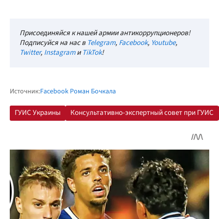
Присоединяйся к нашей армии антикоррупционеров!
Подписуйся на нас в
Telegram
,
Facebook
,
Youtube
,
Twitter
,
Instagram
и
TikTok
!
Источник:
Facebook Роман Бочкала
ГУИС Украины
Консультативно-экспертный совет при ГУИС