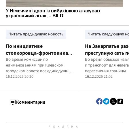
Читать предыдущую новость
Читать следующую н
По инициативе
На Закарпатье ра
стопкоровца-фронтовика
преступную сеть п
Владимира Чеславского в
Во время комиссии по
переправке мужчи
Во время обысков изъя
наименованиям при Киевском
и транспорт для нелег
Киеве появится сквер
Словакию: четыре
городском совете все единодушно
пересечения границы
Героев Теробороны
организатора аре
поддержали инициативу
16.12.2025 20:20
16.12.2025 21:02
Украины
Владимира Чеславского по
титулованию одного из скверов в
честь Героев украинской
Теробороны
Комментарии