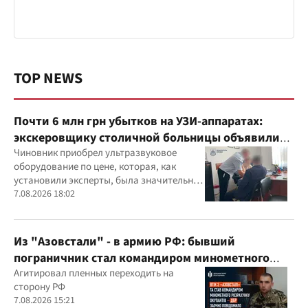
TOP NEWS
Почти 6 млн грн убытков на УЗИ-аппаратах:
экскеровщику столичной больницы объявили
подозрение
Чиновник приобрел ультразвуковое
оборудование по цене, которая, как
установили эксперты, была значительно
выше рыночной
7.08.2026 18:02
Из "Азовстали" - в армию РФ: бывший
пограничник стал командиром минометного
расчета оккупантов
Агитировал пленных переходить на
сторону РФ
7.08.2026 15:21