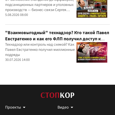
"Родовид Банка" до "ФАРМАСЕЛ"
подсанкционных партнеров и уголовных
производств — бизнес-связи Сергея
Дядечко до сих пор простираются через
5.08.2026 08:00
Украину и несколько иностранных
юрисдикций
"Взаимовыгодный" технадзор? Кто такой Павел
Евстратенко и как его ФЛП получил доступ к
бюджетным миллионам?
Технадзор или контроль над схемой? Как
Павел Евстратенко получил миллионные
подряды
30.07.2026 14:00
Проекты
Видео