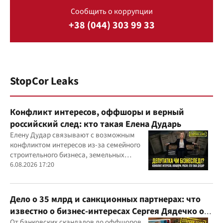
Сообщить о коррупции
+38 (044) 303 99 33
StopCor Leaks
Конфликт интересов, оффшоры и верный
российский след: кто такая Елена Дударь
Елену Дудар связывают с возможным
конфликтом интересов из-за семейного
строительного бизнеса, земельных
скандалов, судебных дел
6.08.2026 17:20
Дело о 35 млрд и санкционных партнерах: что
известно о бизнес-интересах Сергея Дядечко от
От банковских скандалов до оффшоров,