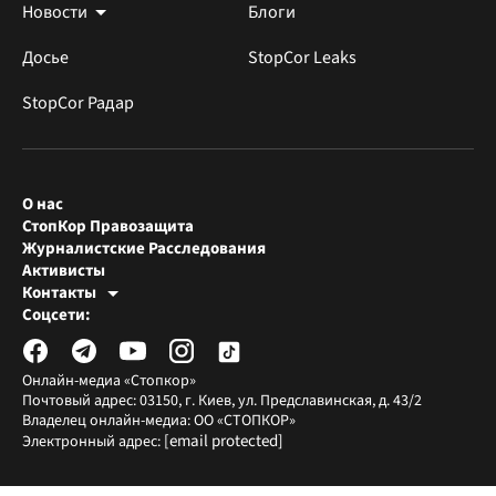
Новости
Блоги
Досье
StopCor Leaks
StopCor Радар
О нас
СтопКор Правозащита
Журналистские Расследования
Активисты
Контакты
Редакция СтопКора
Соцсети:
[email protected]
Журналисты-расследователи
[email protected]
Онлайн-медиа «Стопкор»
Почтовый адрес: 03150, г. Киев, ул. Предславинская, д. 43/2
Владелец онлайн-медиа: ОО «СТОПКОР»
[email protected]
Электронный адрес: