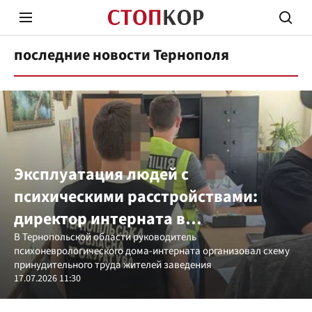
последние новости Тернополя
Стоп Политической Коррупции
Честн
Эксплуатация людей с
психическими расстройствами:
директор интерната в
Политика
Здор
Тернопольской области получил
В Тернопольской области руководитель
психоневрологического дома-интерната организовал схему
подозрение в торговле людьми
принудительного труда жителей заведения
17.07.2026 11:30