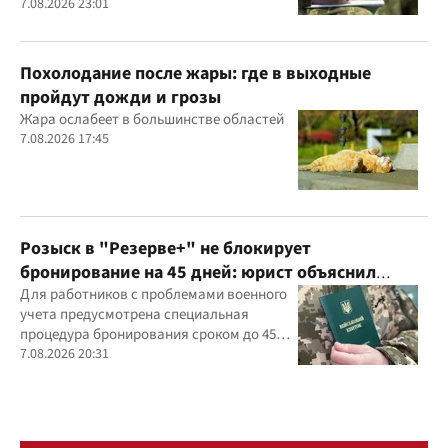
предприятием
7.08.2026 23:01
Похолодание после жары: где в выходные
пройдут дожди и грозы
Жара ослабеет в большинстве областей
7.08.2026 17:45
Розыск в "Резерве+" не блокирует
бронирование на 45 дней: юрист объяснил
важный нюанс
Для работников с проблемами военного
учета предусмотрена специальная
процедура бронирования сроком до 45
дней
7.08.2026 20:31