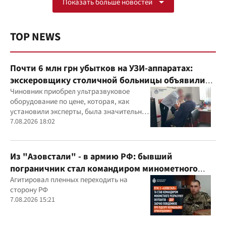
Показать больше новостей
TOP NEWS
Почти 6 млн грн убытков на УЗИ-аппаратах:
экскеровщику столичной больницы объявили
подозрение
Чиновник приобрел ультразвуковое
оборудование по цене, которая, как
установили эксперты, была значительно
выше рыночной
7.08.2026 18:02
Из "Азовстали" - в армию РФ: бывший
пограничник стал командиром минометного
расчета оккупантов
Агитировал пленных переходить на
сторону РФ
7.08.2026 15:21