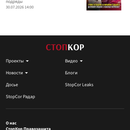
подряды
30.07.2026 14:00
Проекты
Видео
Новости
Блоги
Досье
StopCor Leaks
StopCor Радар
О нас
СтопКор Правозащита