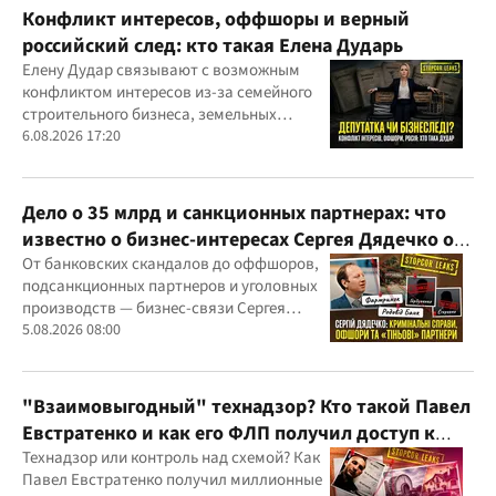
Конфликт интересов, оффшоры и верный
российский след: кто такая Елена Дударь
Елену Дудар связывают с возможным
конфликтом интересов из-за семейного
строительного бизнеса, земельных
скандалов, судебных дел
6.08.2026 17:20
Дело о 35 млрд и санкционных партнерах: что
известно о бизнес-интересах Сергея Дядечко от
"Родовид Банка" до "ФАРМАСЕЛ"
От банковских скандалов до оффшоров,
подсанкционных партнеров и уголовных
производств — бизнес-связи Сергея
Дядечко до сих пор простираются через
5.08.2026 08:00
Украину и несколько иностранных
юрисдикций
"Взаимовыгодный" технадзор? Кто такой Павел
Евстратенко и как его ФЛП получил доступ к
бюджетным миллионам?
Технадзор или контроль над схемой? Как
Павел Евстратенко получил миллионные