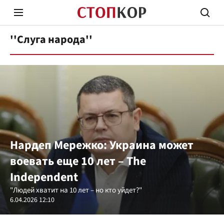
''Слуга народа''
Стоп Политической Коррупции
Честн
Нардеп Мережко: Украина может
Политика
Здор
воевать еще 10 лет – The
Independent
"Людей хватит на 10 лет – но кто уйдет?"
6.04.2026 12:10