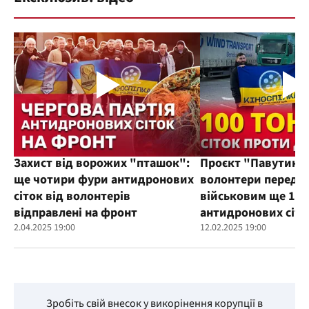
Захист від ворожих "пташок":
Проєкт "Павутиння
ще чотири фури антидронових
волонтери переда
сіток від волонтерів
військовим ще 100
відправлені на фронт
антидронових сіто
2.04.2025 19:00
12.02.2025 19:00
Зробіть свій внесок у викорінення корупції в