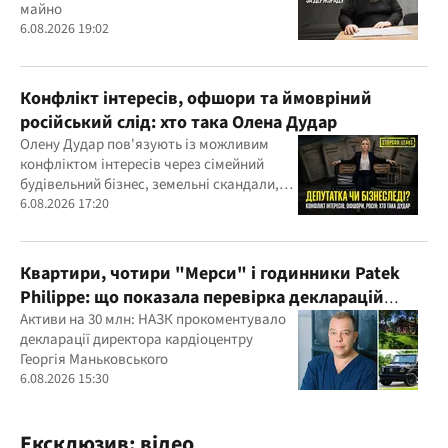
майно
6.08.2026 19:02
Конфлікт інтересів, офшори та ймовріний
російський слід: хто така Олена Дудар
Олену Дудар пов'язують із можливим
конфліктом інтересів через сімейний
будівельний бізнес, земельні скандали,
судові справи
6.08.2026 17:20
Квартири, чотири "Мерси" і годинники Patek
Philippe: що показала перевірка декларацій
керівника дитячого кардіоцентру
Активи на 30 млн: НАЗК прокоментувало
декларації директора кардіоцентру
Маньковського і що каже НАЗК?
Георгія Маньковського
6.08.2026 15:30
Ексклюзив: відео