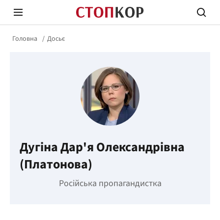
Головна
Досьє
Стоп Політичній Корупції
Чесні
Дугіна Дар'я Олександрівна
Політика
Здор
(Платонова)
Російська пропагандистка