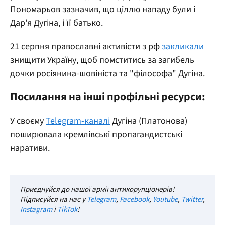
Пономарьов зазначив, що ціллю нападу були і
Дар'я Дугіна, і її батько.
21 серпня православні активісти з рф
закликали
знищити Україну, щоб помститись за загибель
дочки росіянина-шовініста та "філософа" Дугіна.
Посилання на інші профільні ресурси:
У своєму
Telegram-каналі
Дугіна (Платонова)
поширювала кремлівські пропагандистські
наративи.
Приєднуйся до нашої армії антикорупціонерів!
Підписуйся на нас у
Telegram
,
Facebook
,
Youtube
,
Twitter
,
Instagram
і
TikTok
!