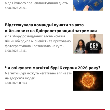
а для їхнього працевлаштування діють
окремі правила
5.08.2026 23:01
Відстежувала командні пункти та авто
військових: на Дніпропетровщині затримали
агентку ФСБ
Для збору розвідданих зловмисниця
пішки обходила місцевість та приховано
фотографувала і позначала на гугл-
картах об’єкти
6.08.2026 13:51
Чи очікувати магнітні бурі 6 серпня 2026 року?
Магнітні бурі можуть негативно впливати
на здоров'я людей
6.08.2026 09:53