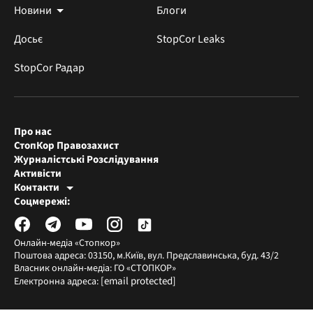
Новини
Блоги
Досьє
StopCor Leaks
StopCor Радар
Про нас
СтопКор Правозахист
Журналістські Розслідування
Активісти
Контакти
Редакція СтопКора
Соцмережі:
[email protected]
Журналісти-розслідувачі
[email protected]
Онлайн-медіа «Стопкор»
Поштова адреса: 03150, м.Київ, вул. Предславинська, буд. 43/2
Власник онлайн-медіа: ГО «СТОПКОР»
[email protected]
Електронна адреса: