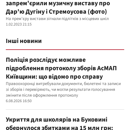
запрем'єрили музичну виставу про
Дар'ю Дугіну і Стремоусова (фото)
На прем'єру вистави зігнали підлітків з місцевих шкіл
1.02.2023 21:15
Інші новини
Поліція розслідує можливе
підроблення протоколу зборів АсМАП
Київщини: що відомо про справу
Правоохоронці витребували документи, бюлетені та записи
зі зборів і перевіряють, чи могли результати голосування
змінити після оформлення протоколу
6.08.2026 16:50
Укриття для школярів на Буковині
обернулося збитками на 15 млн грн: