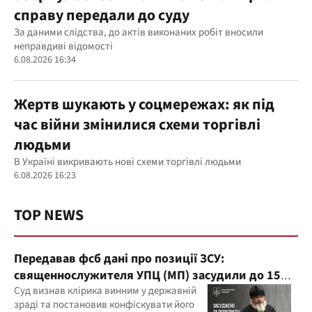
справу передали до суду
За даними слідства, до актів виконаних робіт вносили
неправдиві відомості
6.08.2026 16:34
Жертв шукають у соцмережах: як під
час війни змінилися схеми торгівлі
людьми
В Україні викривають нові схеми торгівлі людьми
6.08.2026 16:23
TOP NEWS
Передавав фсб дані про позиції ЗСУ:
священнослужителя УПЦ (МП) засудили до 15
років
Суд визнав клірика винним у державній
зраді та постановив конфіскувати його