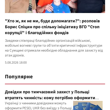
"Хто ж, як не ми, буде допомагати?": розповів
Борис Спіцин про спільну ініціативу ВГО "Стоп
корупції" і благодійних фондів
Завдяки співпраці благодійних організацій військові,
мобільні вогневі групи та об'єкти критичної інфраструктури
на Сумщині отримали необхідне обладнання для захисту від
атак дронів.
5.08.2026 18:00
Популярне
Довідки про тимчасовий захист у Польщі
втратять чинність: кому потрібно оформити
PESEL UKR
Українці з чинними довідками можуть
оформити PESEL UKR без виїзду з Польщі,