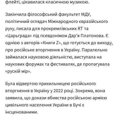
флейті, цікавилася класичною музикою.
Закінчила філософський факультет МДУ,
політичний оглядач Міжнародного євразійського
руху, писала для прокремлівських RT та
«Царьграда» під псевдонімом Дар'я Платонова. Є
однією з авторів «Книги Z», що готується до виходу,
про російське вторгнення в Україну. Паралельно
займалася науковою діяльністю, виступала на
наукових форумах та фестивалях, де пропагувала
«рускій мір».
Була відвертою прихильницею російського
вторгнення в Україну у 2022 році. Зокрема, вона
заявила, що докази вбивства російською армією
цивільного населення України в Бучі є
інсценованими.