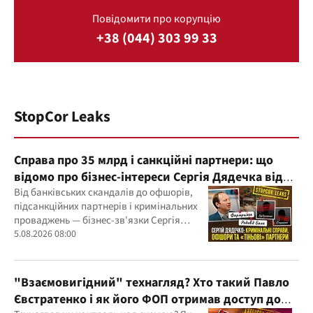
Повідомити про корупцію
+38 (044) 303 99 33
StopCor Leaks
Справа про 35 млрд і санкційні партнери: що
відомо про бізнес-інтереси Сергія Дядечка від
"Родовід Банку" до "ФАРМАСЕЛ"
Від банківських скандалів до офшорів,
підсанкційних партнерів і кримінальних
проваджень — бізнес-зв'язки Сергія
Дядечка й досі простягаються через
5.08.2026 08:00
Україну та кілька іноземних юрисдикцій
"Взаємовигідний" технагляд? Хто такий Павло
Євстратенко і як його ФОП отримав доступ до