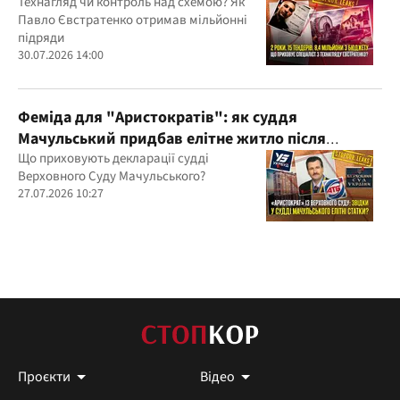
бюджетних мільйонів?
Технагляд чи контроль над схемою? Як
Павло Євстратенко отримав мільйонні
підряди
30.07.2026 14:00
Феміда для "Аристократів": як суддя
Мачульський придбав елітне житло після
вердикту на користь забудовника?
Що приховують декларації судді
Верховного Суду Мачульського?
27.07.2026 10:27
Проєкти
Відео