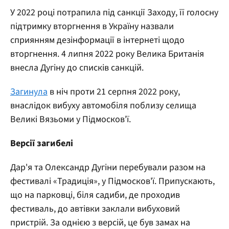
У 2022 році потрапила під санкції Заходу, її голосну
підтримку вторгнення в Україну назвали
сприянням дезінформації в інтернеті щодо
вторгнення. 4 липня 2022 року Велика Британія
внесла Дугіну до списків санкцій.
Загинула
в ніч проти 21 серпня 2022 року,
внаслідок вибуху автомобіля поблизу селища
Великі Вязьоми у Підмосков'ї.
Версії загибелі
Дар'я та Олександр Дугіни перебували разом на
фестивалі «Традиція», у Підмосков'ї. Припускають,
що на парковці, біля садиби, де проходив
фестиваль, до автівки заклали вибуховий
пристрій. За однією з версій, це був замах на