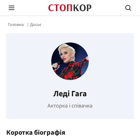
Головна
Досьє
Стоп Політичній Корупції
Чесні
Леді Гага
Політика
Здор
Акторка і співачка
Коротка біографія