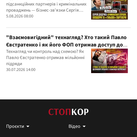
підсанкційних партнерів і кримінальних
проваджень — бізнес-зв'язки Сергія
Дядечка й досі простягаються через
5.08.2026 08:00
Україну та кілька іноземних юрисдикцій
"Взаємовигідний" технагляд? Хто такий Павло
Євстратенко і як його ФОП отримав доступ до
бюджетних мільйонів?
Технагляд чи контроль над схемою? Як
Павло Євстратенко отримав мільйонні
підряди
30.07.2026 14:00
Проєкти
Відео