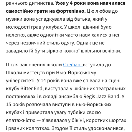
раннього дитинства.
Уже у 4 роки вона навчилася
самостійно грати на фортепіано.
Цю любов до
музики вона успадкувала від батька, який у
молодості грав у клубах. У школі дівчині було
нелегко, адже однолітки часто насміхалися з неї
через незвичний стиль одягу. Однак це не
завадило їй бути зіркою кожної шкільної вечірки.
Після закінчення школи
Стефані
вступила до
Школи мистецтв при Нью-Йоркському
університеті. У 14 років вона вже співала на сцені
клубу Bitter End, виступала у шкільних театральних
постановках і в складі ансамблю Regis Jazz Band. У
15 років розпочала виступи в нью-йоркських
клубах і привертала увагу публіки своєю
епатажністю — з’являлася у бікіні, коротких шортах
і рваних колготках. Згодом її стиль удосконалився,