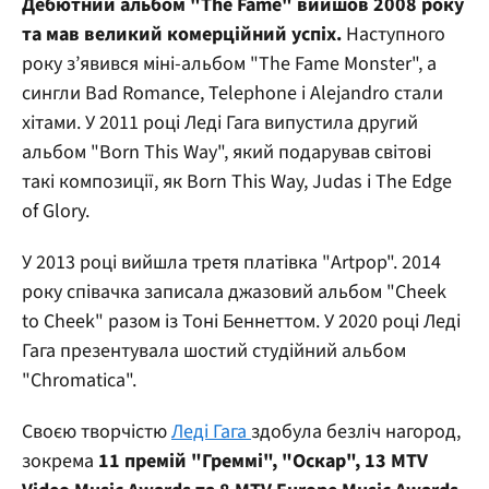
Дебютний альбом "The Fame" вийшов 2008 року
та мав великий комерційний успіх.
Наступного
року з’явився міні-альбом "The Fame Monster", а
сингли Bad Romance, Telephone і Alejandro стали
хітами. У 2011 році Леді Гага випустила другий
альбом "Born This Way", який подарував світові
такі композиції, як Born This Way, Judas і The Edge
of Glory.
У 2013 році вийшла третя платівка "Artpop". 2014
року співачка записала джазовий альбом "Cheek
to Cheek" разом із Тоні Беннеттом. У 2020 році Леді
Гага презентувала шостий студійний альбом
"Chromatica".
Своєю творчістю
Леді Гага
здобула безліч нагород,
зокрема
11 премій "Греммі", "Оскар", 13 MTV