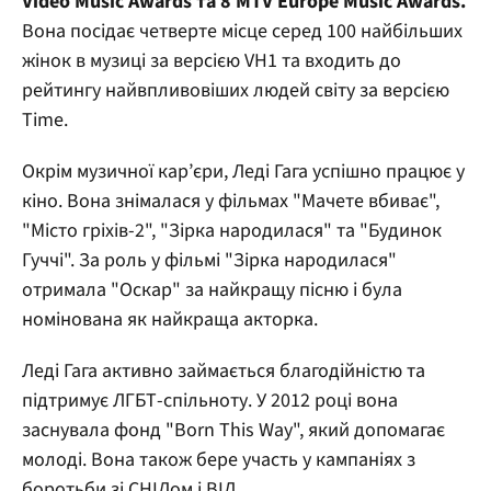
Video Music Awards та 8 MTV Europe Music Awards.
Вона посідає четверте місце серед 100 найбільших
жінок в музиці за версією VH1 та входить до
рейтингу найвпливовіших людей світу за версією
Time.
Окрім музичної кар’єри, Леді Гага успішно працює у
кіно. Вона знімалася у фільмах "Мачете вбиває",
"Місто гріхів-2", "Зірка народилася" та "Будинок
Гуччі". За роль у фільмі "Зірка народилася"
отримала "Оскар" за найкращу пісню і була
номінована як найкраща акторка.
Леді Гага активно займається благодійністю та
підтримує ЛГБТ-спільноту. У 2012 році вона
заснувала фонд "Born This Way", який допомагає
молоді. Вона також бере участь у кампаніях з
боротьби зі СНІДом і ВІЛ.