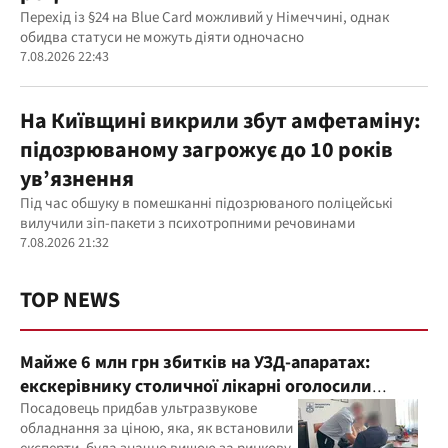
Перехід із §24 на Blue Card можливий у Німеччині, однак
обидва статуси не можуть діяти одночасно
7.08.2026 22:43
На Київщині викрили збут амфетаміну:
підозрюваному загрожує до 10 років
ув’язнення
Під час обшуку в помешканні підозрюваного поліцейські
вилучили зіп-пакети з психотропними речовинами
7.08.2026 21:32
TOP NEWS
Майже 6 млн грн збитків на УЗД-апаратах:
екскерівнику столичної лікарні оголосили
підозру
Посадовець придбав ультразвукове
обладнання за ціною, яка, як встановили