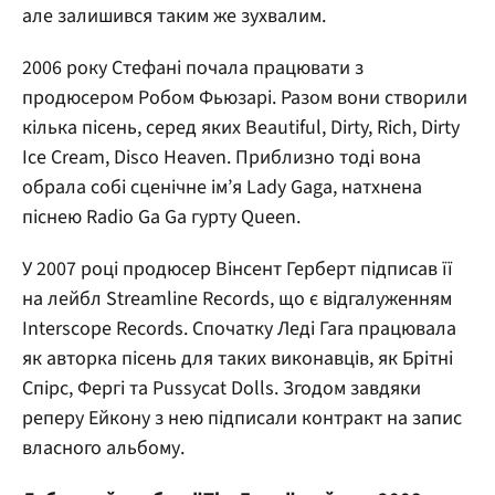
але залишився таким же зухвалим.
2006 року Стефані почала працювати з
продюсером Робом Фьюзарі. Разом вони створили
кілька пісень, серед яких Beautiful, Dirty, Rich, Dirty
Ice Cream, Disco Heaven. Приблизно тоді вона
обрала собі сценічне ім’я Lady Gaga, натхнена
піснею Radio Ga Ga гурту Queen.
У 2007 році продюсер Вінсент Герберт підписав її
на лейбл Streamline Records, що є відгалуженням
Interscope Records. Спочатку Леді Гага працювала
як авторка пісень для таких виконавців, як Брітні
Спірс, Фергі та Pussycat Dolls. Згодом завдяки
реперу Ейкону з нею підписали контракт на запис
власного альбому.