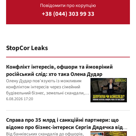
Повідомити про корупцію
+38 (044) 303 99 33
StopCor Leaks
Конфлікт інтересів, офшори та ймовріний
російський слід: хто така Олена Дудар
Олену Дудар пов'язують із можливим
конфліктом інтересів через сімейний
будівельний бізнес, земельні скандали,
судові справи
6.08.2026 17:20
Справа про 35 млрд і санкційні партнери: що
відомо про бізнес-інтереси Сергія Дядечка від
"Родовід Банку" до "ФАРМАСЕЛ"
Від банківських скандалів до офшорів,