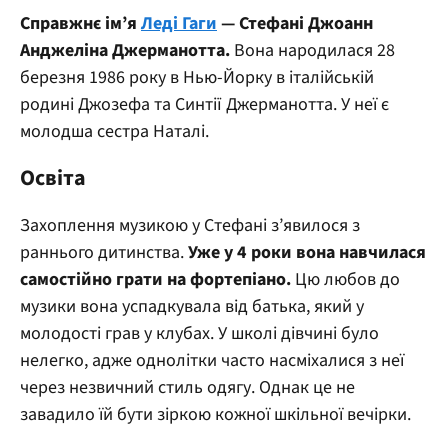
Справжнє ім’я
Леді Гаги
— Стефані Джоанн
Анджеліна Джерманотта.
Вона народилася 28
березня 1986 року в Нью-Йорку в італійській
родині Джозефа та Синтії Джерманотта. У неї є
молодша сестра Наталі.
Освіта
Захоплення музикою у Стефані з’явилося з
раннього дитинства.
Уже у 4 роки вона навчилася
самостійно грати на фортепіано.
Цю любов до
музики вона успадкувала від батька, який у
молодості грав у клубах. У школі дівчині було
нелегко, адже однолітки часто насміхалися з неї
через незвичний стиль одягу. Однак це не
завадило їй бути зіркою кожної шкільної вечірки.