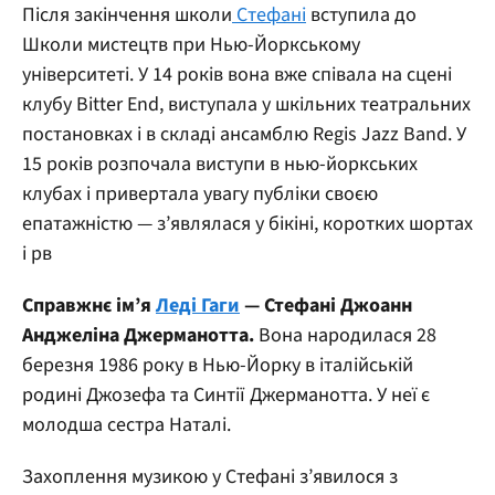
Після закінчення школи
Стефані
вступила до
Школи мистецтв при Нью-Йоркському
університеті. У 14 років вона вже співала на сцені
клубу Bitter End, виступала у шкільних театральних
постановках і в складі ансамблю Regis Jazz Band. У
15 років розпочала виступи в нью-йоркських
клубах і привертала увагу публіки своєю
епатажністю — з’являлася у бікіні, коротких шортах
і рв
Справжнє ім’я
Леді Гаги
— Стефані Джоанн
Анджеліна Джерманотта.
Вона народилася 28
березня 1986 року в Нью-Йорку в італійській
родині Джозефа та Синтії Джерманотта. У неї є
молодша сестра Наталі.
Захоплення музикою у Стефані з’явилося з