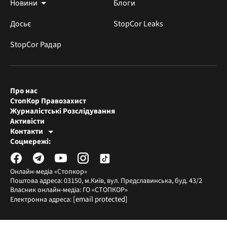
Новини
Блоги
Досьє
StopCor Leaks
StopCor Радар
Про нас
СтопКор Правозахист
Журналістські Розслідування
Активісти
Контакти
Редакція СтопКора
Соцмережі:
[email protected]
Журналісти-розслідувачі
[email protected]
Онлайн-медіа «Стопкор»
Поштова адреса: 03150, м.Київ, вул. Предславинська, буд. 43/2
Власник онлайн-медіа: ГО «СТОПКОР»
[email protected]
Електронна адреса: