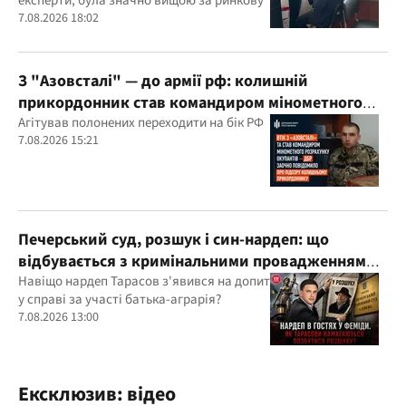
експерти, була значно вищою за ринкову
7.08.2026 18:02
З "Азовсталі" — до армії рф: колишній
прикордонник став командиром мінометного
розрахунку окупантів
Агітував полонених переходити на бік РФ
7.08.2026 15:21
Печерський суд, розшук і син-нардеп: що
відбувається з кримінальними провадженнями
за участі агробарона Тарасова?
Навіщо нардеп Тарасов з'явився на допит
у справі за участі батька-аграрія?
7.08.2026 13:00
Ексклюзив: відео