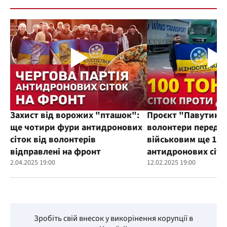
Захист від ворожих "пташок":
Проєкт "Павутиння
ще чотири фури антидронових
волонтери переда
сіток від волонтерів
військовим ще 100
відправлені на фронт
антидронових сіто
2.04.2025 19:00
12.02.2025 19:00
Зробіть свій внесок у викорінення корупції в