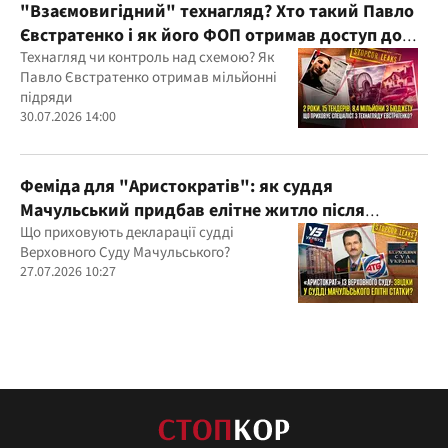
"Взаємовигідний" технагляд? Хто такий Павло
Євстратенко і як його ФОП отримав доступ до
бюджетних мільйонів?
Технагляд чи контроль над схемою? Як
Павло Євстратенко отримав мільйонні
підряди
30.07.2026 14:00
Феміда для "Аристократів": як суддя
Мачульський придбав елітне житло після
вердикту на користь забудовника?
Що приховують декларації судді
Верховного Суду Мачульського?
27.07.2026 10:27