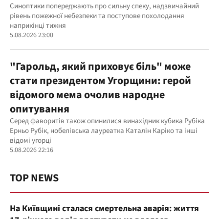
Синоптики попереджають про сильну спеку, надзвичайний
рівень пожежної небезпеки та поступове похолодання
наприкінці тижня
5.08.2026 23:00
"Гарольд, який приховує біль" може
стати президентом Угорщини: герой
відомого мема очолив народне
опитування
Серед фаворитів також опинилися винахідник кубика Рубіка
Ерньо Рубік, нобелівська лауреатка Каталін Каріко та інші
відомі угорці
5.08.2026 22:16
TOP NEWS
На Київщині сталася смертельна аварія: життя