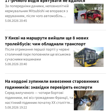
17-річного водія врятувати не вдалося
За попередніми даними, неповнолітній
кермувальник Mitsubishi не впорався з
керуванням, після чого автомобіль
врізався у дерево
5.08.2026 20:45
У Києві на маршрути вийшли ще 8 нових
тролейбусів: чим обладнали транспорт
Після отримання першої партії у червні
столичний парк поповнили ще вісьмома
сучасними машинами
5.08.2026 20:40
На кордоні зупинили вивезення старовинних
годинників: знахідки перевірять експерти
Серед вилученого — чотири бортові
годинники, які віз громадянин Франції, та
настінний годинник початку ХХ століття,
знайдений в автомобілі українця
5.08.2026 19:22