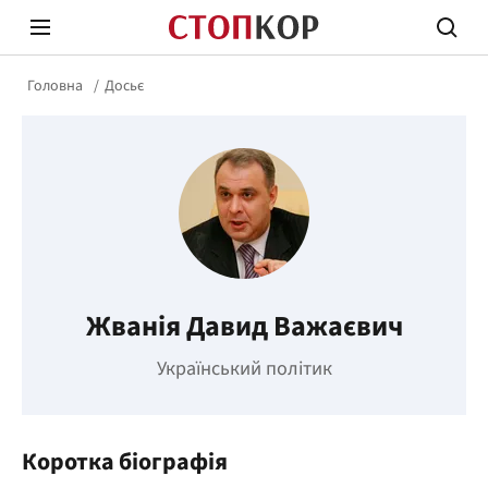
Головна
Досьє
Стоп Політичній Корупції
Чесні
Жванія Давид Важаєвич
Політика
Здор
Український політик
Коротка біографія