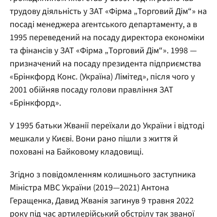
трудову діяльність у ЗАТ «Фірма „Торговий Дім“» на
посаді менеджера агентського департаменту, а в
1995 переведений на посаду директора економіки
та фінансів у ЗАТ «Фірма „Торговий Дім“». 1998 —
призначений на посаду президента підприємства
«Брінкфорд Конс. (Україна) Лімітед», після чого у
2001 обійняв посаду голови правління ЗАТ
«Брінкфорд».
У 1995 батьки Жванії переїхали до України і відтоді
мешкали у Києві. Вони рано пішли з життя й
поховані на Байковому кладовищі.
Згідно з повідомленням колишнього заступника
Міністра МВС України (2019—2021) Антона
Геращенка, Давид Жванія загинув 9 травня 2022
року під час артилерійський обстрілу так званої