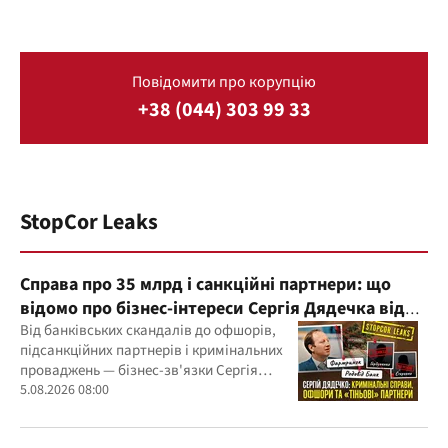
Повідомити про корупцію
+38 (044) 303 99 33
StopCor Leaks
Справа про 35 млрд і санкційні партнери: що
відомо про бізнес-інтереси Сергія Дядечка від
"Родовід Банку" до "ФАРМАСЕЛ"
Від банківських скандалів до офшорів,
підсанкційних партнерів і кримінальних
проваджень — бізнес-зв'язки Сергія
Дядечка й досі простягаються через
5.08.2026 08:00
Україну та кілька іноземних юрисдикцій