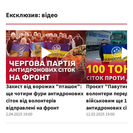
Ексклюзив: відео
Захист від ворожих "пташок":
Проєкт "Павутиння
ще чотири фури антидронових
волонтери переда
сіток від волонтерів
військовим ще 100
відправлені на фронт
антидронових сіто
2.04.2025 19:00
12.02.2025 19:00