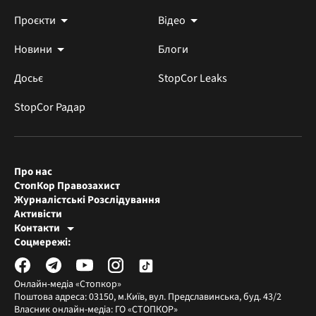
Проєкти
Відео
Новини
Блоги
Досьє
StopCor Leaks
StopCor Радар
Про нас
СтопКор Правозахист
Журналістські Розслідування
Активісти
Контакти
Редакція СтопКора
Соцмережі:
[email protected]
Журналісти-розслідувачі
[email protected]
Онлайн-медіа «Стопкор»
Поштова адреса: 03150, м.Київ, вул. Предславинська, буд. 43/2
Власник онлайн-медіа: ГО «СТОПКОР»