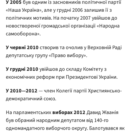
У 2005
був одним із засновників політичної партії
«Наша Україна», але у грудні 2006 залишив її з
політичних мотивів. На початку 2007 увійшов до
новоствореної громадської організації «Народна
самооборона».
У червні 2010
створив та очолив у Верховній Раді
депутатську групу «Право вибору».
У грудні 2010
увійшов до складу Комітету з
економічних реформ при Президентові України.
У 2010—2012
— член Колегії партії Християнсько-
демократичний союз.
На парламентських
виборах 2012
Давид Жванія
був обраний народним депутатом від 140-го
одномандатного виборчого округу. Балотувався як