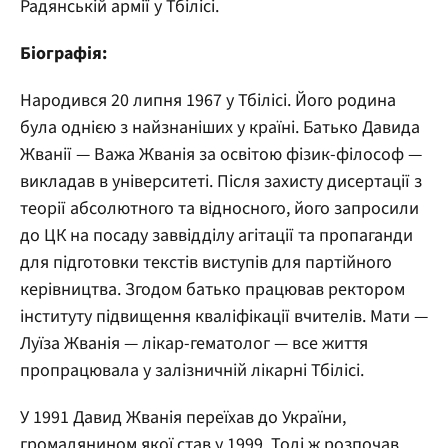
Радянській армії у Тбілісі.
Біографія:
Народився 20 липня 1967 у Тбілісі. Його родина
була однією з найзнаніших у країні. Батько Давида
Жванії — Важа Жванія за освітою фізик-філософ —
викладав в університеті. Після захисту дисертації з
теорії абсолютного та відносного, його запросили
до ЦК на посаду заввідділу агітації та пропаганди
для підготовки текстів виступів для партійного
керівництва. Згодом батько працював ректором
інституту підвищення кваліфікації вчителів. Мати —
Луїза Жванія — лікар-гематолог — все життя
пропрацювала у залізничній лікарні Тбілісі.
У 1991 Давид Жванія переїхав до України,
громадянином якої став у 1999. Тоді ж розпочав