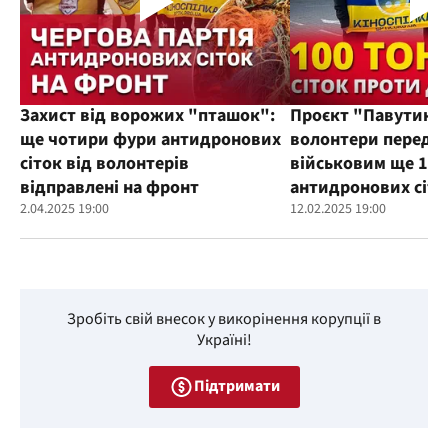
Захист від ворожих "пташок":
Проєкт "Павутиння
ще чотири фури антидронових
волонтери переда
сіток від волонтерів
військовим ще 100
відправлені на фронт
антидронових сіто
2.04.2025 19:00
12.02.2025 19:00
Зробіть свій внесок у викорінення корупції в
Україні!
Підтримати