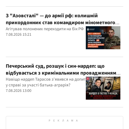
З "Азовсталі" — до армії рф: колишній
прикордонник став командиром мінометного
розрахунку окупантів
Агітував полонених переходити на бік РФ
7.08.2026 15:21
Печерський суд, розшук і син-нардеп: що
відбувається з кримінальними провадженнями
за участі агробарона Тарасова?
Навіщо нардеп Тарасов з'явився на допит
у справі за участі батька-аграрія?
7.08.2026 13:00