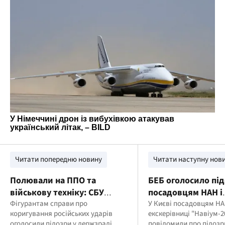
Читати попередню новину
Читати наступну нов
Полювали на ППО та
БЕБ оголосило пі
військову техніку: СБУ
посадовцям НАН і
затримала двох навідників
Фігурантам справи про
забудовнику у спр
У Києві посадовцям НА
коригування російських ударів
екскерівниці "Навіум-2
рф у Києві та Запоріжжі
забудови земель
оголосили підозри у держзраді
повідомили про підозр