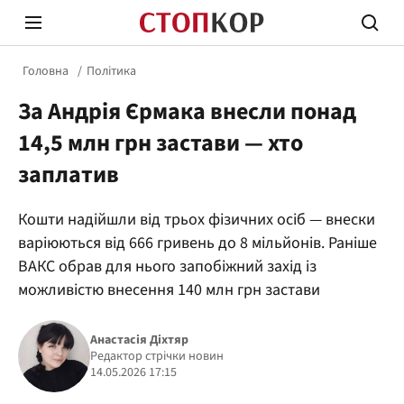
Головна
Політика
За Андрія Єрмака внесли понад
14,5 млн грн застави — хто
заплатив
Стоп Політичній Корупції
Чесні
Кошти надійшли від трьох фізичних осіб — внески
варіюються від 666 гривень до 8 мільйонів. Раніше
ВАКС обрав для нього запобіжний захід із
Політика
Здор
можливістю внесення 140 млн грн застави
Анастасія Діхтяр
Редактор стрічки новин
14.05.2026 17:15