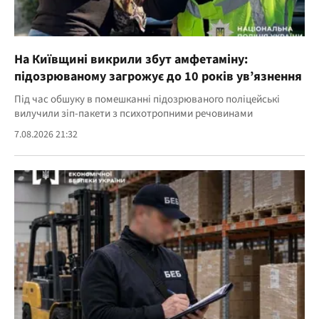
На Київщині викрили збут амфетаміну:
підозрюваному загрожує до 10 років ув’язнення
Під час обшуку в помешканні підозрюваного поліцейські
вилучили зіп-пакети з психотропними речовинами
7.08.2026 21:32