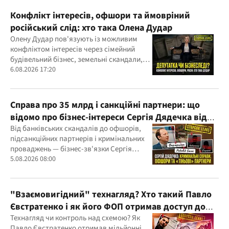
Конфлікт інтересів, офшори та ймовріний
російський слід: хто така Олена Дудар
Олену Дудар пов'язують із можливим
конфліктом інтересів через сімейний
будівельний бізнес, земельні скандали,
судові справи
6.08.2026 17:20
Справа про 35 млрд і санкційні партнери: що
відомо про бізнес-інтереси Сергія Дядечка від
"Родовід Банку" до "ФАРМАСЕЛ"
Від банківських скандалів до офшорів,
підсанкційних партнерів і кримінальних
проваджень — бізнес-зв'язки Сергія
Дядечка й досі простягаються через
5.08.2026 08:00
Україну та кілька іноземних юрисдикцій
"Взаємовигідний" технагляд? Хто такий Павло
Євстратенко і як його ФОП отримав доступ до
бюджетних мільйонів?
Технагляд чи контроль над схемою? Як
Павло Євстратенко отримав мільйонні