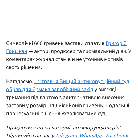
Символічні 666 гривень застави сплатив
Григорій
Гришкан
— актор, продюсер та громадський діяч. У
коментарях журналістам він не уточнив мотивів
свого рішення.
Нагадаємо,
14 травня Вищий антикорупційний суд
обрав для Єрмака запобіжний захід
у вигляді
тримання під вартою з альтернативою внесення
застави у розмірі 140 мільйонів гривень. Подальші
процесуальні рішення ухвалюватиме суд.
Приєднуйся до нашої армії антикорупціонерів!
Підписуйся на нас у
Telegram
,
WhatsApp
,
Facebook
,