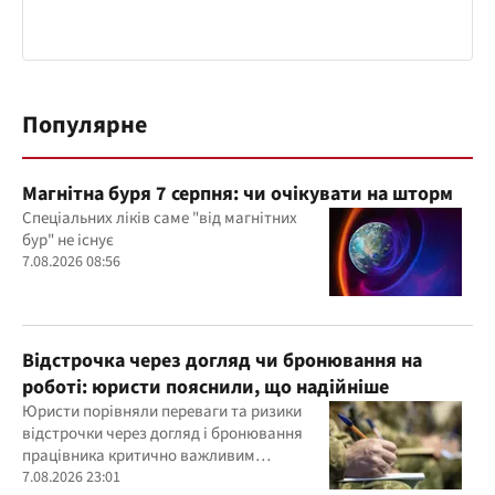
Популярне
Магнітна буря 7 серпня: чи очікувати на шторм
Спеціальних ліків саме "від магнітних
бур" не існує
7.08.2026 08:56
Відстрочка через догляд чи бронювання на
роботі: юристи пояснили, що надійніше
Юристи порівняли переваги та ризики
відстрочки через догляд і бронювання
працівника критично важливим
підприємством
7.08.2026 23:01