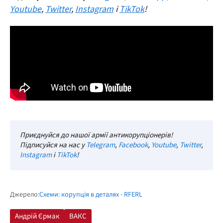
Youtube
,
Twitter
,
Instagram
і
TikTok
!
Приєднуйся до нашої армії антикорупціонерів!
Підписуйся на нас у
Telegram
,
Facebook
,
Youtube
,
Twitter
,
Instagram
і
TikTok
!
Джерело:
Схеми: корупція в деталях - RFERL
Андрій Єрмак
ВАКС