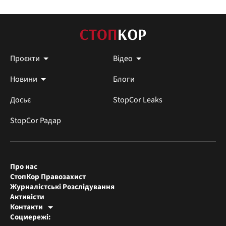
Проєкти
Відео
Новини
Блоги
Досьє
StopCor Leaks
StopCor Радар
Про нас
СтопКор Правозахист
Журналістські Розслідування
Активісти
Контакти
Редакція СтопКора
Соцмережі:
[email protected]
Журналісти-розслідувачі
[email protected]