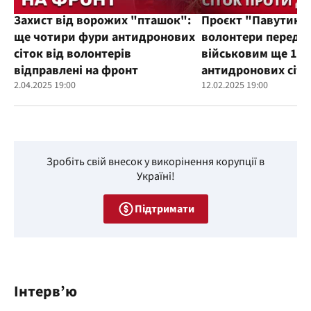
Захист від ворожих "пташок":
Проєкт "Павутиння
ще чотири фури антидронових
волонтери переда
сіток від волонтерів
військовим ще 100
відправлені на фронт
антидронових сіто
2.04.2025 19:00
12.02.2025 19:00
Зробіть свій внесок у викорінення корупції в
Україні!
Підтримати
Інтерв’ю