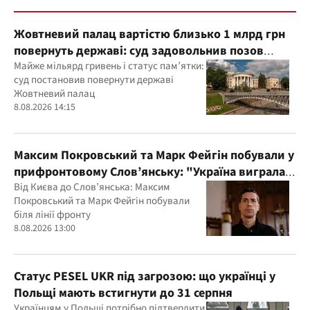
Жовтневий палац вартістю близько 1 млрд грн
повернуть державі: суд задовольнив позов
прокуратури
Майже мільярд гривень і статус пам’ятки:
суд постановив повернути державі
Жовтневий палац
8.08.2026 14:15
Максим Покровський та Марк Фейгін побували у
прифронтовому Слов’янську: "Україна виграла
цю війну"
Від Києва до Слов’янська: Максим
Покровський та Марк Фейгін побували
біля лінії фронту
8.08.2026 13:00
Статус PESEL UKR під загрозою: що українці у
Польщі мають встигнути до 31 серпня
Українцям у Польщі потрібно підтвердити