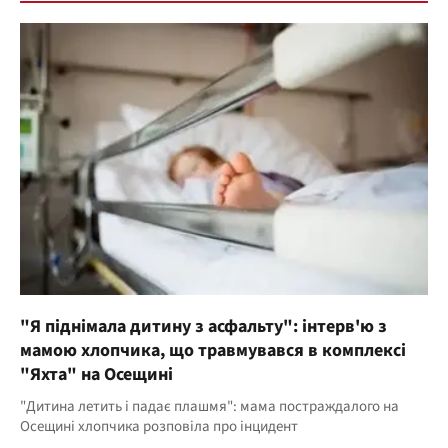
"Я піднімала дитину з асфальту": інтерв'ю з
мамою хлопчика, що травмувався в комплексі
"Яхта" на Осещині
"Дитина летить і падає плашмя": мама постраждалого на
Осещині хлопчика розповіла про інцидент