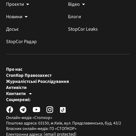
Проєкти
Відео
Новини
Блоги
Досьє
StopCor Leaks
StopCor Радар
Про нас
СтопКор Правозахист
Журналістські Розслідування
Активісти
Контакти
Редакція СтопКора
Соцмережі:
[email protected]
Журналісти-розслідувачі
[email protected]
Онлайн-медіа «Стопкор»
Поштова адреса: 03150, м.Київ, вул. Предславинська, буд. 43/2
Власник онлайн-медіа: ГО «СТОПКОР»
[email protected]
Електронна адреса: