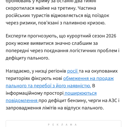
бронювань у Криму за останні два тижні
скоротилася майже на третину. Частина
російських туристів відмовляється від поїздок
через ризики, пов’язані з паливною кризою.
Експерти прогнозують, що курортний сезон 2026
року може виявитися значно слабшим за
попередні через поєднання логістичних проблем і
дефіциту пального.
Нагадаємо, у низці регіонів
росії
та на окупованих
територіях фіксують нові
обмеження на продаж
пального та перебої з його наявністю.
В
інформаційному просторі
поширюються
повідомлення
про дефіцит бензину, черги на АЗС і
запровадження лімітів на відпуск пального.