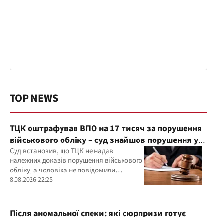
TOP NEWS
ТЦК оштрафував ВПО на 17 тисяч за порушення
військового обліку – суд знайшов порушення у
діях ТЦК
Суд встановив, що ТЦК не надав
належних доказів порушення військового
обліку, а чоловіка не повідомили
належним чином про дату та місце
8.08.2026 22:25
розгляду справи
Після аномальної спеки: які сюрпризи готує