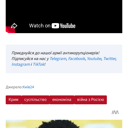
Приєднуйся до нашої армії антикорупціонерів!
Підписуйся на нас у
Telegram
,
Facebook
,
Youtube
,
Twitter
,
Instagram
і
TikTok
!
Джерело:
Київ24
Крим
суспільство
економіка
війна з Росією