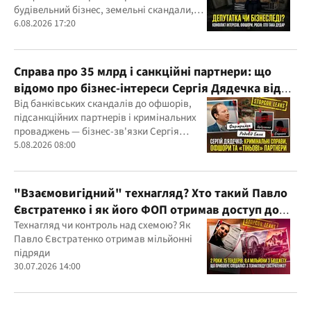
будівельний бізнес, земельні скандали,
судові справи
6.08.2026 17:20
Справа про 35 млрд і санкційні партнери: що
відомо про бізнес-інтереси Сергія Дядечка від
"Родовід Банку" до "ФАРМАСЕЛ"
Від банківських скандалів до офшорів,
підсанкційних партнерів і кримінальних
проваджень — бізнес-зв'язки Сергія
Дядечка й досі простягаються через
5.08.2026 08:00
Україну та кілька іноземних юрисдикцій
"Взаємовигідний" технагляд? Хто такий Павло
Євстратенко і як його ФОП отримав доступ до
бюджетних мільйонів?
Технагляд чи контроль над схемою? Як
Павло Євстратенко отримав мільйонні
підряди
30.07.2026 14:00