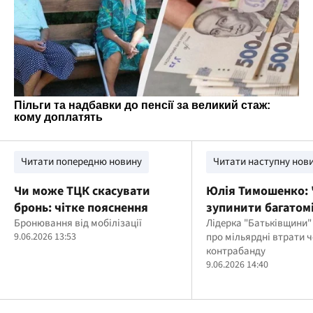
Читати попередню новину
Читати наступну нов
Чи може ТЦК скасувати
Юлія Тимошенко: 
бронь: чітке пояснення
зупинити багатом
Бронювання від мобілізації
контрабанду, а не
Лідерка "Батьківщини"
9.06.2026 13:53
про мільярдні втрати 
обкладати подат
контрабанду
посилки для люде
9.06.2026 14:40
фронту"