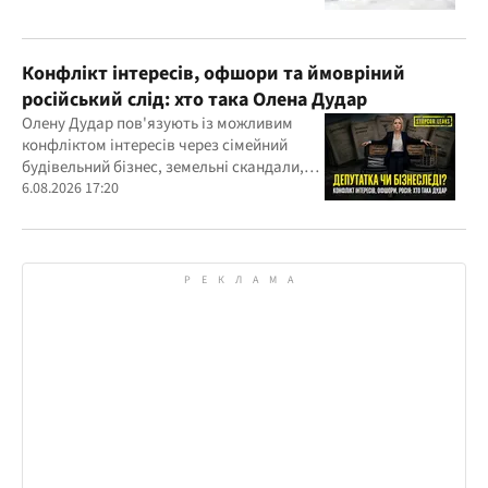
Конфлікт інтересів, офшори та ймовріний
російський слід: хто така Олена Дудар
Олену Дудар пов'язують із можливим
конфліктом інтересів через сімейний
будівельний бізнес, земельні скандали,
судові справи
6.08.2026 17:20