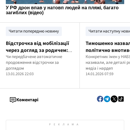
Читати попередню новину
Читати наступну нов
Відстрочка від мобілізації
Тимошенко назва
через догляд за родичем:
політично вмотив
чи продовжується
Чи передбачене автоматичне
що відомо зараз
Конкретних імен у НАБ
продовження відстрочки за
називали, але деталі 
автоматично та що робити
доглядом
медіа і нардеп
у разі проблем
13.01.2026 22:03
14.01.2026 07:59
Коментарі