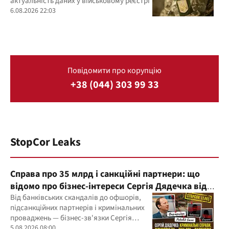
актуальність даних у військовому реєстрі
6.08.2026 22:03
Повідомити про корупцію
+38 (044) 303 99 33
StopCor Leaks
Справа про 35 млрд і санкційні партнери: що
відомо про бізнес-інтереси Сергія Дядечка від
"Родовід Банку" до "ФАРМАСЕЛ"
Від банківських скандалів до офшорів,
підсанкційних партнерів і кримінальних
проваджень — бізнес-зв'язки Сергія
Дядечка й досі простягаються через
5.08.2026 08:00