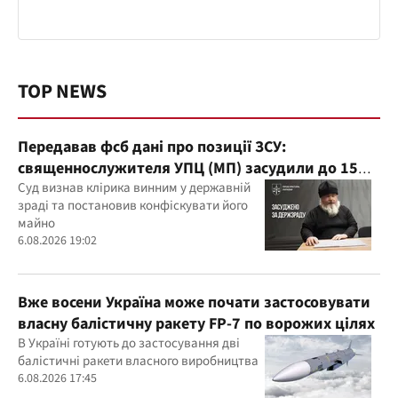
TOP NEWS
Передавав фсб дані про позиції ЗСУ:
священнослужителя УПЦ (МП) засудили до 15
років
Суд визнав клірика винним у державній
зраді та постановив конфіскувати його
майно
6.08.2026 19:02
Вже восени Україна може почати застосовувати
власну балістичну ракету FP-7 по ворожих цілях
В Україні готують до застосування дві
балістичні ракети власного виробництва
6.08.2026 17:45