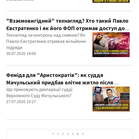
Україну та кілька іноземних юрисдикцій
"Взаємовигідний" технагляд? Хто такий Павло
Євстратенко і як його ФОП отримав доступ до
бюджетних мільйонів?
Технагляд чи контроль над схемою? Як
Павло Євстратенко отримав мільйонні
підряди
30.07.2026 14:00
Феміда для "Аристократів": як суддя
Мачульський придбав елітне житло після
вердикту на користь забудовника?
Що приховують декларації судді
Верховного Суду Мачульського?
27.07.2026 10:27