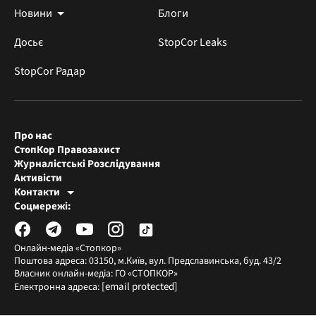
Новини
Блоги
Досьє
StopCor Leaks
StopCor Радар
Про нас
СтопКор Правозахист
Журналістські Розслідування
Активісти
Контакти
Редакція СтопКора
Соцмережі:
[email protected]
Журналісти-розслідувачі
[email protected]
Онлайн-медіа «Стопкор»
Поштова адреса: 03150, м.Київ, вул. Предславинська, буд. 43/2
Власник онлайн-медіа: ГО «СТОПКОР»
[email protected]
Електронна адреса: