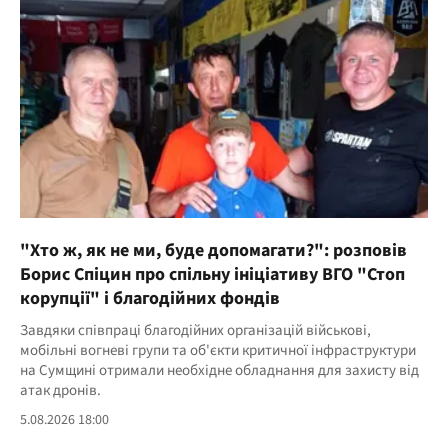
"Хто ж, як не ми, буде допомагати?": розповів
Борис Спіцин про спільну ініціативу ВГО "Стоп
корупції" і благодійних фондів
Завдяки співпраці благодійних організацій військові,
мобільні вогневі групи та об'єкти критичної інфраструктури
на Сумщині отримали необхідне обладнання для захисту від
атак дронів.
5.08.2026 18:00