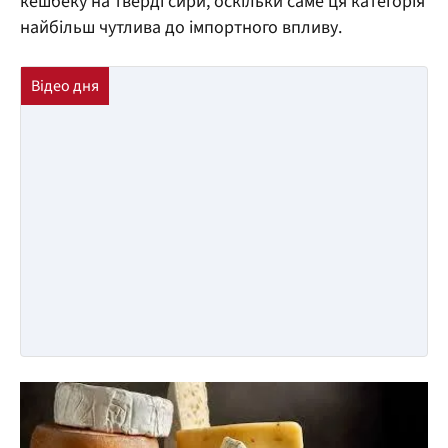
кешбеку на тверді сири, оскільки саме ця категорія
найбільш чутлива до імпортного впливу.