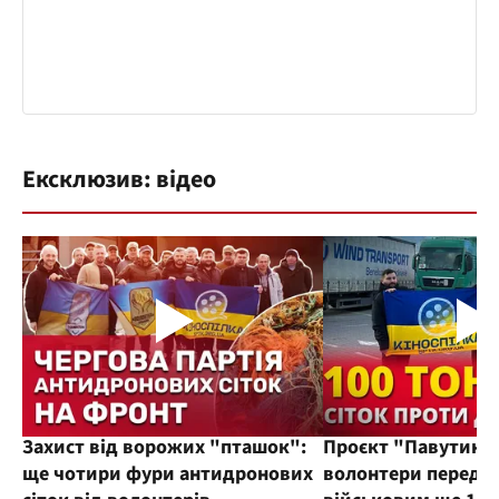
Ексклюзив: відео
Захист від ворожих "пташок":
Проєкт "Павутиння
ще чотири фури антидронових
волонтери переда