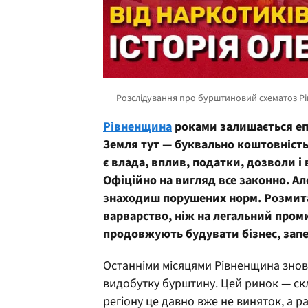
Рівненщина
роками залишається еп
Земля тут — буквально коштовність,
є влада, вплив, податки, дозволи і
Офіційно на вигляд все законно. А
знаходиш порушених норм. Розмита
варварство, ніж на легальний промис
продовжують будувати бізнес, запев
Останніми місяцями Рівненщина знову
видобутку бурштину. Цей ринок — скл
регіону це давно вже не виняток, а р