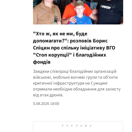
"Хто ж, як не ми, буде
допомагати?": розповів Борис
Спіцин про спільну ініціативу ВГО
"Стоп корупції" і благодійних
фондів
Завдяки співпраці благодійних організацій
військові, мобільні вогневі групи та об'єкти
критичної інфраструктури на Сумщині
отримали необхідне обладнання для захисту
від атак дронів.
5.08.2026 18:00