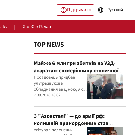
Підтримати
Русский
eaks
StopCor Радар
TOP NEWS
Майже 6 млн грн збитків на УЗД-
апаратах: екскерівнику столичної
лікарні оголосили підозру
Посадовець придбав
ультразвукове
обладнання за ціною, яка,
пільство
Світ
як встановили експерти,
7.08.2026 18:02
була значно вищою за
ринкову
З "Азовсталі" — до армії рф:
колишній прикордонник став
командиром мінометного
Агітував полонених