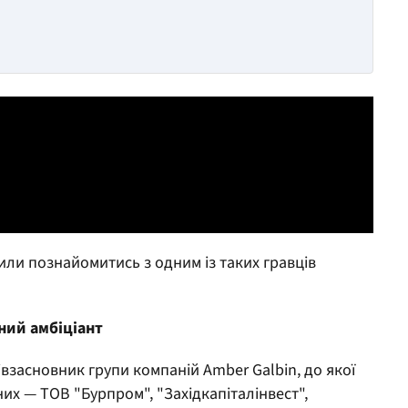
или познайомитись з одним із таких гравців
ний амбіціант
івзасновник групи компаній Amber Galbin, до якої
их — ТОВ "Бурпром", "Західкапіталінвест",