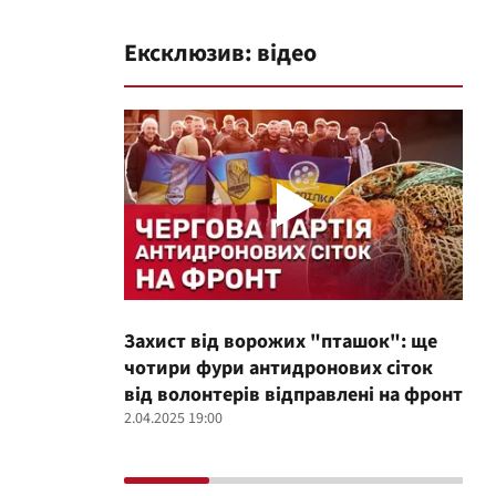
Ексклюзив: відео
Захист від ворожих "пташок": ще
Про
чотири фури антидронових сіток
вол
від волонтерів відправлені на фронт
100
2.04.2025 19:00
12.02