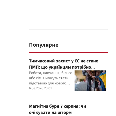
Популярне
Тимчасовий захист у ЄС не стане
ПМП: що українцям потрібно
зробити до 2028 року
Робота, навчання, бізнес
або сім’я можуть стати
підставою для нового
статусу в ЄС
6.08.2026 23:01
Магнітна буря 7 серпня: чи
очікувати на шторм