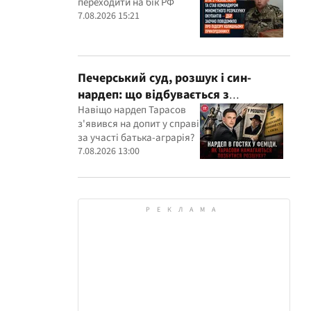
переходити на бік РФ
розрахунку окупантів
7.08.2026 15:21
Печерський суд, розшук і син-
нардеп: що відбувається з
кримінальними провадженнями за
Навіщо нардеп Тарасов
з'явився на допит у справі
участі агробарона Тарасова?
за участі батька-аграрія?
7.08.2026 13:00