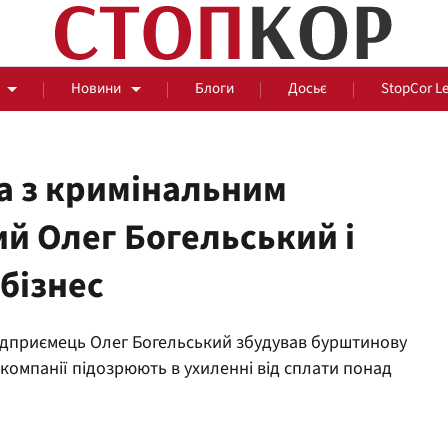
Новини
Блоги
Досьє
StopCor L
а з кримінальним
ий Олег Богельський і
За парканом
бізнес
Події
Сус
ідприємець Олег Богельський збудував бурштинову
 компанії підозрюють в ухиленні від сплати понад