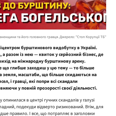
іцентром бурштинового видобутку в Україні.
 а разом із нею — квиток у серйозний бізнес, де
 вихід на міжнародну бурштинову арену.
ле що глибше заходиш у цю тему — то більше
 земля, масштаби, що більше скидаються на
ел, і гравці, які попри всі скандали
няючи у повній прозорості своєї діяльності.
 опинилася в центрі гучних скандалів у галузі
адний, подекуди відверто ризикований. Втім, для
адше правило. І все, що потрапляє в заголовки