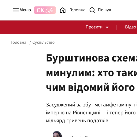
Меню
Головна
Проєкти
Відео
Головна
Суспільство
Бурштинова схем
минулим: хто так
Стоп Політичній Корупції
Чесні закупівлі
чим відомий його 
Політика
Здоров'я
Засуджений за збут метамфетаміну п
імперію на Рівненщині — і тепер його
мільярд гривень податків