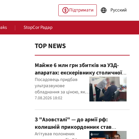
Підтримати
Русский
eaks
StopCor Радар
TOP NEWS
Майже 6 млн грн збитків на УЗД-
апаратах: екскерівнику столичної
лікарні оголосили підозру
Посадовець придбав
ультразвукове
обладнання за ціною, яка,
пільство
Світ
як встановили експерти,
7.08.2026 18:02
була значно вищою за
ринкову
З "Азовсталі" — до армії рф:
колишній прикордонник став
командиром мінометного
Агітував полонених