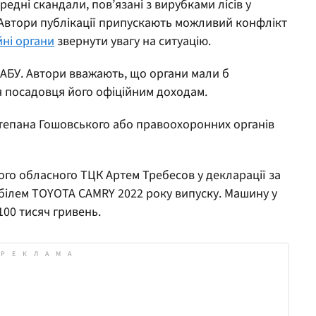
редні скандали, пов’язані з вирубками лісів у
Автори публікації припускають можливий конфлікт
ні органи
звернути увагу на ситуацію.
НАБУ. Автори вважають, що органи мали б
я посадовця його офіційним доходам.
Степана Гошовського або правоохоронних органів
ого обласного ТЦК Артем Требесов у декларації за
обілем TOYOTA CAMRY 2022 року випуску. Машину у
100 тисяч гривень.