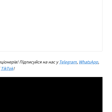
ціонерів! Підписуйся на нас у
Telegram
,
WhatsApp
,
і
TikTok
!