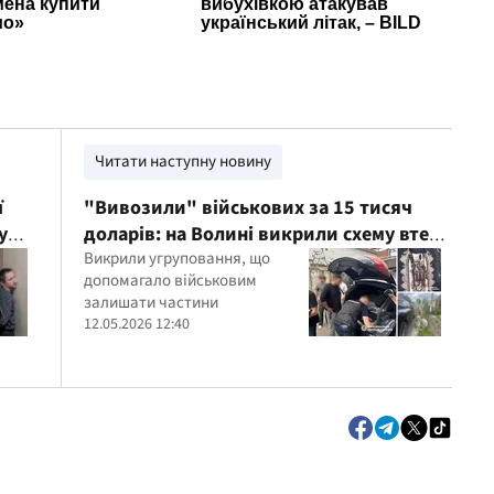
Читати наступну новину
ї
"Вивозили" військових за 15 тисяч
у
доларів: на Волині викрили схему втечі
з частин
Викрили угруповання, що
допомагало військовим
залишати частини
12.05.2026 12:40