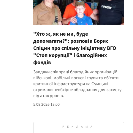
"Хто ж, як не ми, буде
допомагати?": розповів Борис
Спіцин про спільну ініціативу ВГО
"Стоп корупції" і благодійних
фондів
Завдяки співпраці благодійних організацій
військові, мобільні вогневі групи та об'єкти
критичної інфраструктури на Сумщині
отримали необхідне обладнання для захисту
від атак дронів.
5.08.2026 18:00