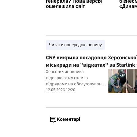
Читати попередню новину
СБУ викрила посадовця Херсонсько
міськради на "відкатах" за Starlink 
дитсадках
Херсон: чиновника
підозрюють у схемі з
підрядами на обслуговування
Starlink
12.05.2026 12:20
Коментарі