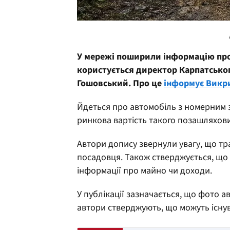
У мережі поширили інформацію про 
користується директор Карпатськог
Гошовський. Про це
інформує Викр
Йдеться про автомобіль з номерним з
ринкова вартість такого позашляхови
Автори допису звернули увагу, що тр
посадовця. Також стверджується, що 
інформації про майно чи доходи.
У публікації зазначається, що фото а
автори стверджують, що можуть існув