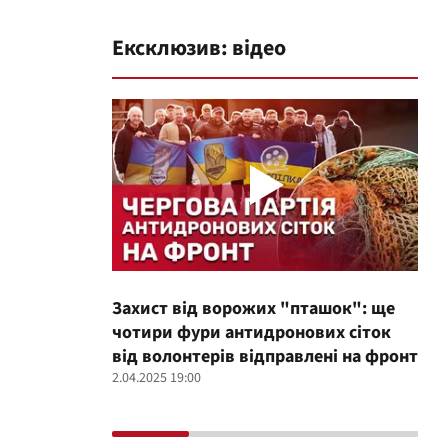
Ексклюзив: відео
Захист від ворожих "пташок": ще
Про
чотири фури антидронових сіток
вол
від волонтерів відправлені на фронт
100
2.04.2025 19:00
12.02