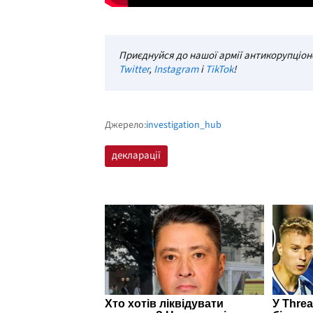
Приєднуйся до нашої армії антикорупціоне
Twitter
,
Instagram
і
TikTok
!
Джерело:
investigation_hub
декларації