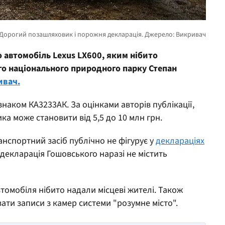
автомобіль Lexus LX600, яким нібито
о національного природного парку Степан
ивач.
наком КА3233АК. За оцінками авторів публікації,
ка може становити від 5,5 до 10 млн грн.
анспортний засіб публічно не фігурує у
деклараціях
декларація Гошовського наразі не містить
втомобіля нібито надали місцеві жителі. Також
ати записи з камер системи "розумне місто".