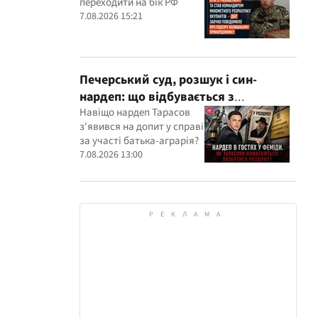
переходити на бік РФ
розрахунку окупантів
7.08.2026 15:21
Печерський суд, розшук і син-
нардеп: що відбувається з
кримінальними провадженнями за
Навіщо нардеп Тарасов
з'явився на допит у справі
участі агробарона Тарасова?
за участі батька-аграрія?
7.08.2026 13:00