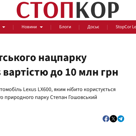
Новини
Блоги
Досьє
StopCor L
тського нацпарку
 вартістю до 10 млн грн
За парканом
втомобіль Lexus LX600, яким нібито користується
Події
Сус
го природного парку Степан Гошовський