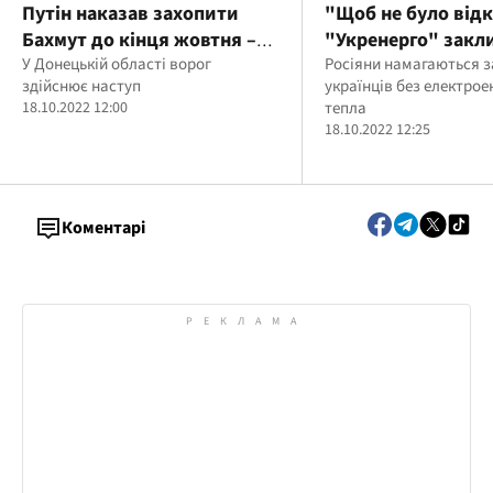
Путін наказав захопити
"Щоб не було від
Бахмут до кінця жовтня –
"Укренерго" закл
Маляр
У Донецькій області ворог
економити електр
Росіяни намагаються 
здійснює наступ
українців без електроен
після ранкових об
18.10.2022 12:00
тепла
18.10.2022 12:25
Коментарі