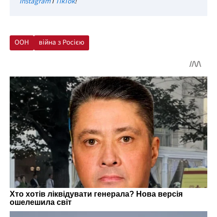
Instagram
і
TikTok
!
ООН
війна з Росією