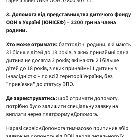
Гаряча лінія УВКБ ООН: 0 800 307 711
3. Допомога від представництва дитячого фонду
ООН в Україні (ЮНІСЕФ) – 2200 грн на члена
родини.
Хто може отримати:
багатодітні родини, які мають
3 і більше дітей до 18 років, з яких принаймні одна
дитина не досягла 2 років; які мають 2 і більше
дітей до 18 років, з яких принаймні 1 дитину з
інвалідністю – по всій території України, без
"прив’язки" до статусу ВПО.
Де зареєструватись:
щоб отримати допомогу,
потрібно було залишити спеціальну заявку на
виплати через платформу єДопомога.
Наразі сервіс єДопомога тимчасово припинив збір
заявок на допомогу від ООН задля детального їх