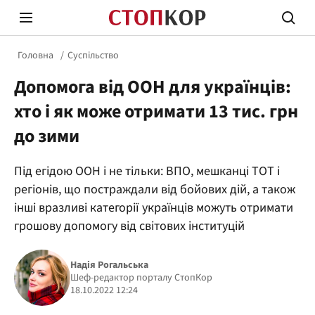
Головна
Суспільство
Допомога від ООН для українців:
хто і як може отримати 13 тис. грн
до зими
Стоп Політичній Корупції
Чесні
Під егідою ООН і не тільки: ВПО, мешканці ТОТ і
регіонів, що постраждали від бойових дій, а також
інші вразливі категорії українців можуть отримати
Політика
Здор
грошову допомогу від світових інституцій
Надія Рогальська
Шеф-редактор порталу СтопКор
18.10.2022 12:24