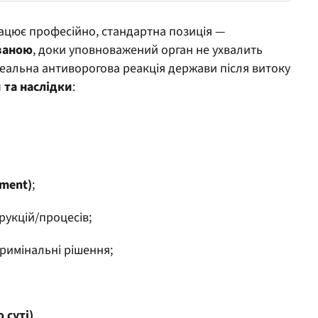
рацює професійно, стандартна позиція —
ваною
, доки уповноважений орган не ухвалить
реальна антиворогова реакція держави після витоку
 та наслідки
:
ment)
;
рукцій/процесів;
кримінальні рішення;
 суті)