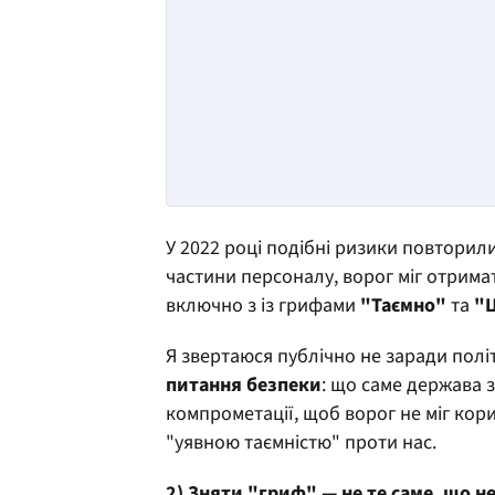
У 2022 році подібні ризики повторилис
частини персоналу, ворог міг отрима
включно з із грифами
"Таємно"
та
"Ц
Я звертаюся публічно не заради полі
питання безпеки
: що саме держава з
компрометації, щоб ворог не міг кор
"уявною таємністю" проти нас.
2)
Зняти "гриф"
— не те саме, що 