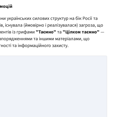
емоцій
ни українських силових структур на бік Росії та
в, існувала (ймовірно і реалізувалася) загроза, що
ментів із грифами
"Таємно"
та
"Цілком таємно"
—
озпорядженнями та іншими матеріалами, що
ості та інформаційного захисту.