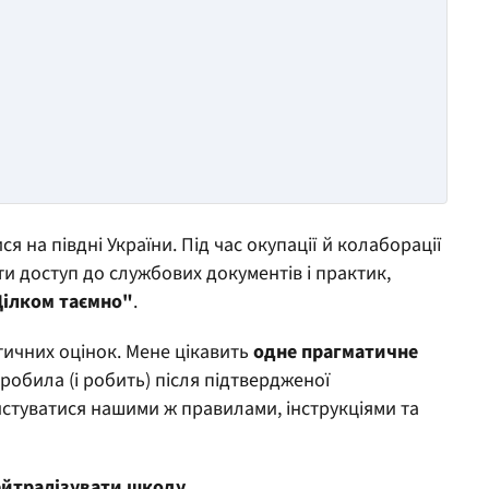
я на півдні України. Під час окупації й колаборації
ти доступ до службових документів і практик,
ілком таємно"
.
тичних оцінок. Мене цікавить
одне прагматичне
робила (і робить) після підтвердженої
истуватися нашими ж правилами, інструкціями та
нейтралізувати шкоду