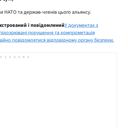
ки НАТО та держав-членів цього альянсу.
еєстрований і повідомлений
У документах з
підозрювані порушення та компрометація
айно повідомлятися відповідному органу безпеки.