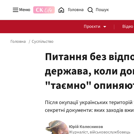
Меню
Головна
Проєкти
Відео
Головна
Суспільство
Питання без відпо
держава, коли до
Стоп Політичній Корупції
Чесні закупівлі
"таємно" опиняют
Політика
Здоров'я
Після окупації українських територій
секретні документи: яких заходів вжи
Юрій Колесников
Журналіст, військовослужбовець