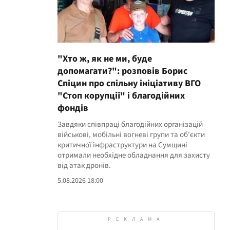
"Хто ж, як не ми, буде
допомагати?": розповів Борис
Спіцин про спільну ініціативу ВГО
"Стоп корупції" і благодійних
фондів
Завдяки співпраці благодійних організацій
військові, мобільні вогневі групи та об'єкти
критичної інфраструктури на Сумщині
отримали необхідне обладнання для захисту
від атак дронів.
5.08.2026 18:00