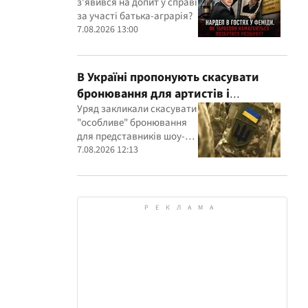
з'явився на допит у справі
участі агробарона Тарасова?
за участі батька-аграрія?
7.08.2026 13:00
В Україні пропонують скасувати
бронювання для артистів і
телеведучих: з’явилася петиція
Уряд закликали скасувати
"особливе" бронювання
для представників шоу-
бізнесу
7.08.2026 12:13