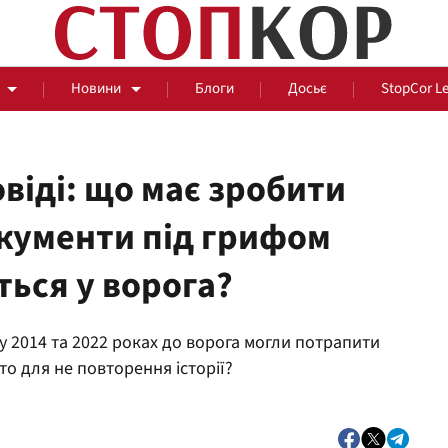
Новини
Блоги
Досьє
StopCor L
віді: що має зробити
кументи під грифом
За парканом
ься у ворога?
Події
Сус
 у 2014 та 2022 роках до ворога могли потрапити
то для не повторення історії?