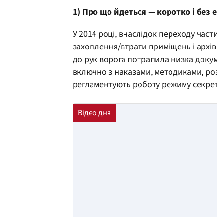
1) Про що йдеться — коротко і без 
У 2014 році, внаслідок переходу части
захоплення/втрати приміщень і архіві
до рук ворога потрапила низка доку
включно з наказами, методиками, р
регламентують роботу режиму секретн