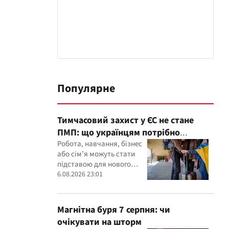
Популярне
Тимчасовий захист у ЄС не стане
ПМП: що українцям потрібно
зробити до 2028 року
Робота, навчання, бізнес
або сім’я можуть стати
підставою для нового
статусу в ЄС
6.08.2026 23:01
Магнітна буря 7 серпня: чи
очікувати на шторм