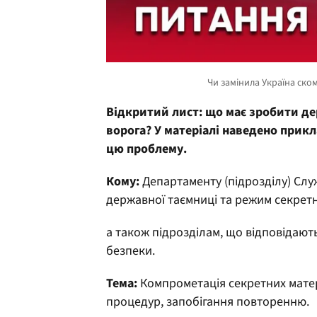
Відкритий лист: що має зробити де
ворога? У матеріалі наведено прикл
цю проблему.
Кому:
Департаменту (підрозділу) Слу
державної таємниці та режим секретн
а також підрозділам, що відповідают
безпеки.
Тема:
Компрометація секретних матері
процедур, запобігання повторенню.