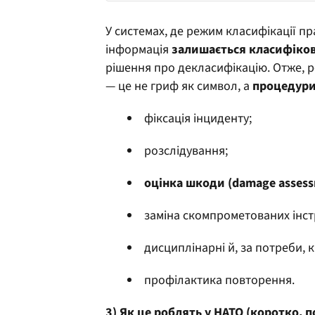
У системах, де режим класифікації п
інформація
залишається класифіко
рішення про декласифікацію. Отже, 
— це не гриф як символ, а
процедури
фіксація інциденту;
розслідування;
оцінка шкоди (damage assess
заміна скомпрометованих інст
дисциплінарні й, за потреби, 
профілактика повторення.
3) Як це роблять у НАТО (коротко, по