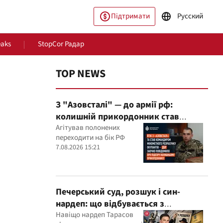
Підтримати
Русский
eaks
StopCor Радар
TOP NEWS
З "Азовсталі" — до армії рф:
колишній прикордонник став
командиром мінометного
Агітував полонених
переходити на бік РФ
розрахунку окупантів
7.08.2026 15:21
пільство
Світ
Печерський суд, розшук і син-
нардеп: що відбувається з
кримінальними провадженнями за
Навіщо нардеп Тарасов