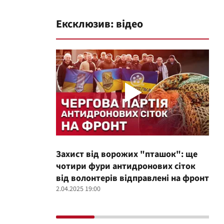
Ексклюзив: відео
Захист від ворожих "пташок": ще
Про
чотири фури антидронових сіток
вол
від волонтерів відправлені на фронт
100
2.04.2025 19:00
12.02