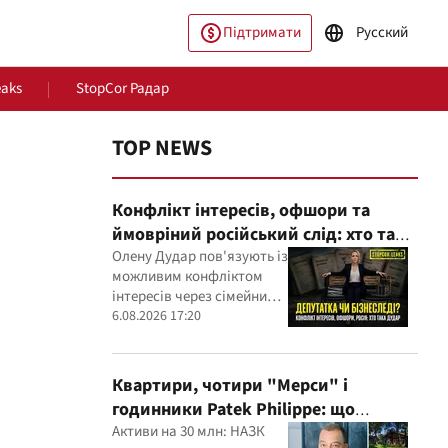
Підтримати
Русский
eaks
StopCor Радар
TOP NEWS
Конфлікт інтересів, офшори та
ймовріний російський слід: хто така
Олена Дудар
Олену Дудар пов'язують із
можливим конфліктом
інтересів через сімейний
пільство
Світ
будівельний бізнес,
6.08.2026 17:20
земельні скандали, судові
справи
Квартири, чотири "Мерси" і
годинники Patek Philippe: що
показала перевірка декларацій
Активи на 30 млн: НАЗК