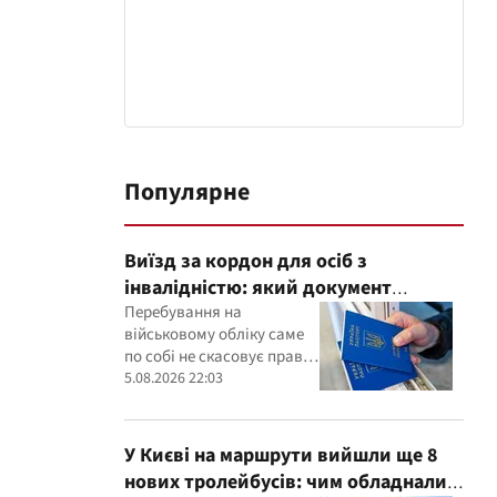
Популярне
Виїзд за кордон для осіб з
інвалідністю: який документ
потрібно показати прикордонникам
Перебування на
військовому обліку саме
по собі не скасовує права
на виїзд, однак
5.08.2026 22:03
інвалідність необхідно
підтвердити
документально
У Києві на маршрути вийшли ще 8
нових тролейбусів: чим обладнали