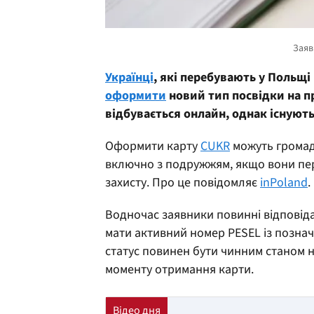
Українці
, які перебувають у Польщ
оформити
новий тип посвідки на п
відбувається онлайн, однак існують
Оформити карту
CUKR
можуть громадя
включно з подружжям, якщо вони пер
захисту. Про це повідомляє
inPoland
.
Водночас заявники повинні відповіда
мати активний номер PESEL із позна
статус повинен бути чинним станом н
моменту отримання карти.