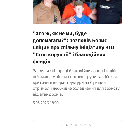
"Хто ж, як не ми, буде
допомагати?": розповів Борис
Спіцин про спільну ініціативу ВГО
"Стоп корупції" і благодійних
фондів
Завдяки співпраці благодійних організацій
військові, мобільні вогневі групи та об'єкти
критичної інфраструктури на Сумщині
отримали необхідне обладнання для захисту
від атак дронів.
5.08.2026 18:00