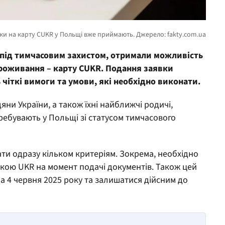
і під тимчасовим захистом, отримали можливість
роживання – карту CUKR. Подання заявки
 чіткі вимоги та умови, які необхідно виконати.
ни України, а також їхні найближчі родичі,
ебувають у Польщі зі статусом тимчасового
ти одразу кільком критеріям. Зокрема, необхідно
чкою UKR на момент подачі документів. Також цей
а 4 червня 2025 року та залишатися дійсним до