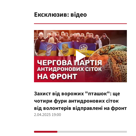
Ексклюзив: відео
Захист від ворожих "пташок": ще
Про
чотири фури антидронових сіток
вол
від волонтерів відправлені на фронт
100
2.04.2025 19:00
12.02