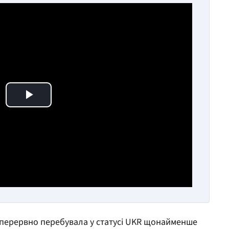
Play Video
зперервно перебувала у статусі UKR щонайменше