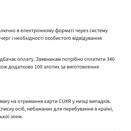
ключно в електронному форматі через систему
черг і необхідності особистого відвідування
едбачає оплату. Заявникам потрібно сплатити 340
акож додатково 100 злотих за виготовлення
явку на отримання карти CUKR у низці випадків.
писку осіб, небажаних для перебування в країні,
ької зони.