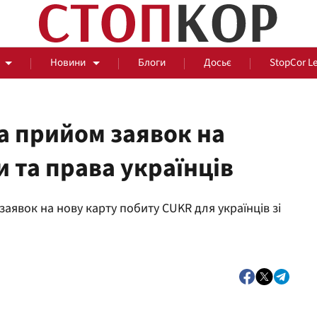
Новини
Блоги
Досьє
StopCor L
а прийом заявок на
 та права українців
За парканом
аявок на нову карту побиту CUKR для українців зі
Події
Сус