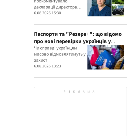
прокоментувало
керівника дитячого кардіоцентру
декларації директора
Маньковського і що каже НАЗК?
кардіоцентру Георгія
6.08.2026 15:30
Маньковського
Паспорти та "Резерв+": що відомо
про нові перевірки українців у
Румунії
Чи справді українцям
масово відмовлятимуть у
захисті
6.08.2026 13:23