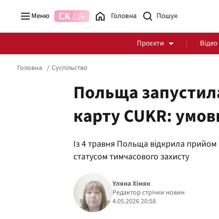
Меню
Головна
Проєкти
Відео
Головна
Суспільство
Польща запустил
карту CUKR: умови
Стоп Політичній Корупції
Чесні закупівлі
Із 4 травня Польща відкрила прийом з
Політика
Здоров'я
статусом тимчасового захисту
Уляна Хімяк
Редактор стрічки новин
4.05.2026 20:58