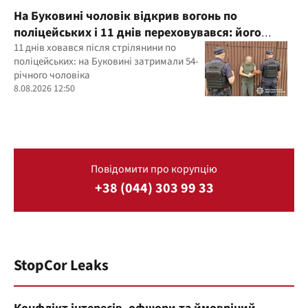
На Буковині чоловік відкрив вогонь по
поліцейських і 11 днів переховувався: його
затримали
11 днів ховався після стрілянини по
поліцейських: на Буковині затримали 54-
річного чоловіка
8.08.2026 12:50
Повідомити про корупцію
+38 (044) 303 99 33
StopCor Leaks