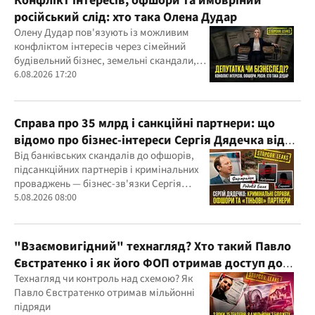
Конфлікт інтересів, офшори та ймовріний
російський слід: хто така Олена Дудар
Олену Дудар пов'язують із можливим
конфліктом інтересів через сімейний
будівельний бізнес, земельні скандали,
судові справи
6.08.2026 17:20
Справа про 35 млрд і санкційні партнери: що
відомо про бізнес-інтереси Сергія Дядечка від
"Родовід Банку" до "ФАРМАСЕЛ"
Від банківських скандалів до офшорів,
підсанкційних партнерів і кримінальних
проваджень — бізнес-зв'язки Сергія
Дядечка й досі простягаються через
5.08.2026 08:00
Україну та кілька іноземних юрисдикцій
"Взаємовигідний" технагляд? Хто такий Павло
Євстратенко і як його ФОП отримав доступ до
бюджетних мільйонів?
Технагляд чи контроль над схемою? Як
Павло Євстратенко отримав мільйонні
підряди