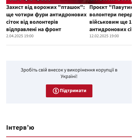
Захист від ворожих "пташок":
Проєкт "Павутиння
ще чотири фури антидронових
волонтери переда
сіток від волонтерів
військовим ще 100
відправлені на фронт
антидронових сіто
2.04.2025 19:00
12.02.2025 19:00
Зробіть свій внесок у викорінення корупції в
Україні!
Підтримати
Інтерв’ю