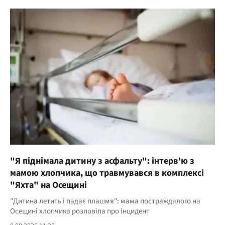
"Я піднімала дитину з асфальту": інтерв'ю з
мамою хлопчика, що травмувався в комплексі
"Яхта" на Осещині
"Дитина летить і падає плашмя": мама постраждалого на
Осещині хлопчика розповіла про інцидент