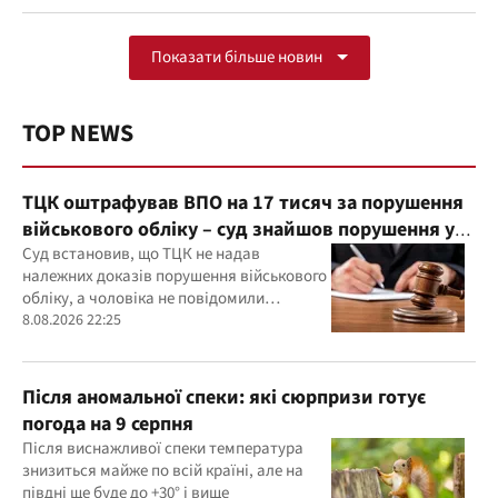
Показати більше новин
TOP NEWS
ТЦК оштрафував ВПО на 17 тисяч за порушення
військового обліку – суд знайшов порушення у
діях ТЦК
Суд встановив, що ТЦК не надав
належних доказів порушення військового
обліку, а чоловіка не повідомили
належним чином про дату та місце
8.08.2026 22:25
розгляду справи
Після аномальної спеки: які сюрпризи готує
погода на 9 серпня
Після виснажливої спеки температура
знизиться майже по всій країні, але на
півдні ще буде до +30° і вище