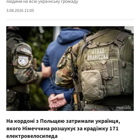
людини на всю українську громаду
3.08.2026 21:05
На кордоні з Польщею затримали українця,
якого Німеччина розшукує за крадіжку 171
електровелосипеда