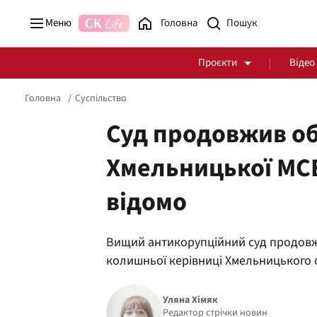
Меню
Головна
Проєкти
Відео
Головна
Суспільство
Суд продовжив об
Хмельницької МСЕ
Стоп Політичній Корупції
Чесні закупівлі
відомо
Політика
Здоров'я
Вищий антикорупційний суд продовжи
колишньої керівниці Хмельницького 
Уляна Хімяк
Редактор стрічки новин