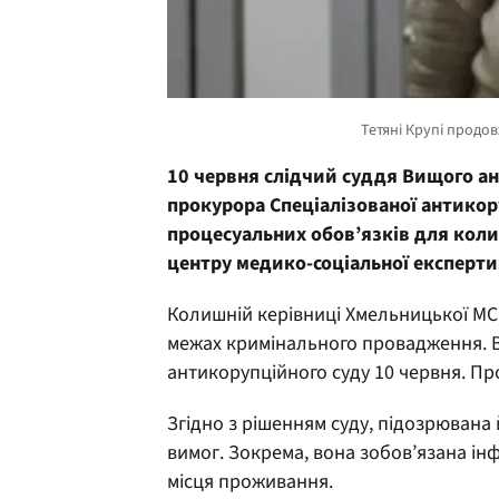
10 червня слідчий суддя Вищого а
прокурора Спеціалізованої антико
процесуальних обов’язків для кол
центру медико-соціальної експерти
Колишній керівниці Хмельницької М
межах кримінального провадження. В
антикорупційного суду 10 червня. Пр
Згідно з рішенням суду, підозрювана
вимог. Зокрема, вона зобов’язана ін
місця проживання.