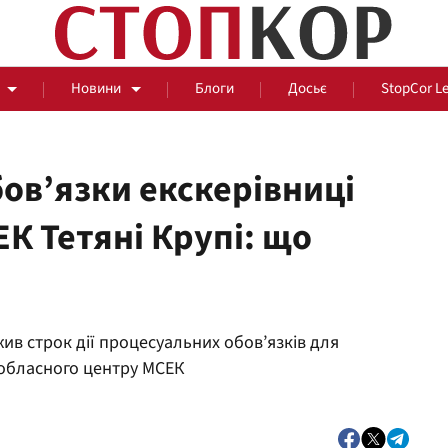
Новини
Блоги
Досьє
StopCor L
ов’язки екскерівниці
К Тетяні Крупі: що
За парканом
Події
Сус
в строк дії процесуальних обов’язків для
обласного центру МСЕК