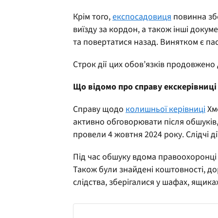
Крім того,
експосадовиця
повинна збе
виїзду за кордон, а також інші докум
та повертатися назад. Винятком є па
Строк дії цих обов’язків продовжено
Що відомо про справу екскерівниц
Справу щодо
колишньої керівниці
Хм
активно обговорювати після обшуків,
провели 4 жовтня 2024 року. Слідчі ді
Під час обшуку вдома правоохоронці в
Також були знайдені коштовності, доро
слідства, зберігалися у шафах, ящика