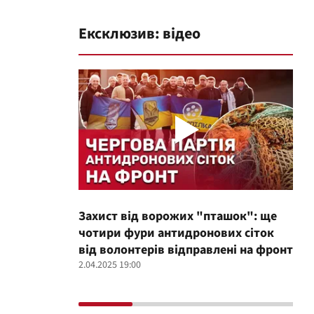
Ексклюзив: відео
Захист від ворожих "пташок": ще
Про
чотири фури антидронових сіток
вол
від волонтерів відправлені на фронт
100
2.04.2025 19:00
12.02