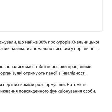
рджували, що майже 30% прокурорів Хмельницької
казник називали аномально високим у порівнянні з
і розпочалися масштабні перевірки працівників
ганів, які отримують пенсії з інвалідності.
кспертних комісій розформували. Натомість
інювання повсякденного функціонування особи.