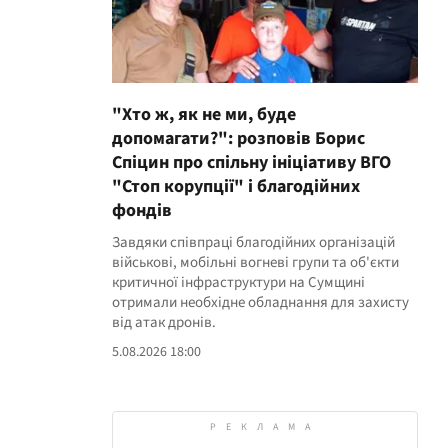
"Хто ж, як не ми, буде
допомагати?": розповів Борис
Спіцин про спільну ініціативу ВГО
"Стоп корупції" і благодійних
фондів
Завдяки співпраці благодійних організацій
військові, мобільні вогневі групи та об'єкти
критичної інфраструктури на Сумщині
отримали необхідне обладнання для захисту
від атак дронів.
5.08.2026 18:00