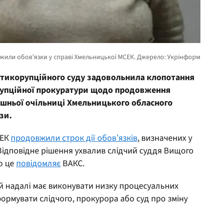
нтикорупційного суду задовольнила клопотання
рупційної прокуратури щодо продовження
ишньої очільниці Хмельницького обласного
зи.
СЕК
продовжили строк дії обов’язків
, визначених у
ідповідне рішення ухвалив слідчий суддя Вищого
о це
повідомляє
ВАКС.
 й надалі має виконувати низку процесуальних
формувати слідчого, прокурора або суд про зміну