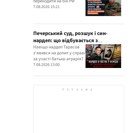
переходити на бік РФ
розрахунку окупантів
7.08.2026 15:21
Печерський суд, розшук і син-
нардеп: що відбувається з
кримінальними провадженнями за
Навіщо нардеп Тарасов
з'явився на допит у справі
участі агробарона Тарасова?
за участі батька-аграрія?
7.08.2026 13:00