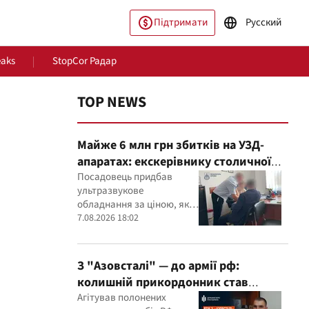
Підтримати
Русский
eaks
StopCor Радар
TOP NEWS
Майже 6 млн грн збитків на УЗД-
апаратах: екскерівнику столичної
лікарні оголосили підозру
Посадовець придбав
ультразвукове
обладнання за ціною, яка,
пільство
Світ
як встановили експерти,
7.08.2026 18:02
була значно вищою за
ринкову
З "Азовсталі" — до армії рф:
колишній прикордонник став
командиром мінометного
Агітував полонених