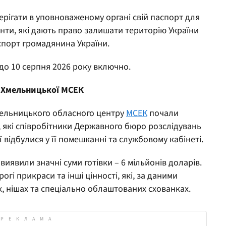
рігати в уповноваженому органі свій паспорт для
енти, які дають право залишати територію України
спорт громадянина України.
 до 10 серпня 2026 року включно.
і Хмельницької МСЕК
ельницького обласного центру
МСЕК
почали
 які співробітники Державного бюро розслідувань
ї відбулися у її помешканні та службовому кабінеті.
иявили значні суми готівки – 6 мільйонів доларів.
гі прикраси та інші цінності, які, за даними
х, нішах та спеціально облаштованих схованках.