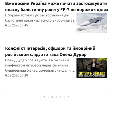
Вже восени Україна може почати застосовувати
власну балістичну ракету FP-7 по ворожих цілях
В Україні готують до застосування дві
балістичні ракети власного виробництва
6.08.2026 17:45
Конфлікт інтересів, офшори та ймовріний
російський слід: хто така Олена Дудар
Олену Дудар пов'язують із можливим
конфліктом інтересів через сімейний
будівельний бізнес, земельні скандали,
судові справи
6.08.2026 17:20