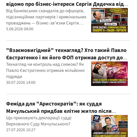
відомо про бізнес-інтереси Сергія Дядечка від
"Родовід Банку" до "ФАРМАСЕЛ"
Від банківських скандалів до офшорів,
підсанкційних партнерів і кримінальних
проваджень — бізнес-зв'язки Сергія
Дядечка й досі простягаються через
5.08.2026 08:00
Україну та кілька іноземних юрисдикцій
"Взаємовигідний" технагляд? Хто такий Павло
Євстратенко і як його ФОП отримав доступ до
бюджетних мільйонів?
Технагляд чи контроль над схемою? Як
Павло Євстратенко отримав мільйонні
підряди
30.07.2026 14:00
Феміда для "Аристократів": як суддя
Мачульський придбав елітне житло після
вердикту на користь забудовника?
Що приховують декларації судді
Верховного Суду Мачульського?
27.07.2026 10:27