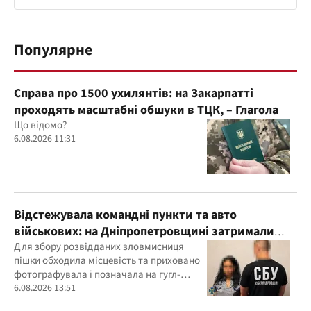
Популярне
Справа про 1500 ухилянтів: на Закарпатті
проходять масштабні обшуки в ТЦК, – Глагола
Що відомо?
6.08.2026 11:31
Відстежувала командні пункти та авто
військових: на Дніпропетровщині затримали
агентку ФСБ
Для збору розвідданих зловмисниця
пішки обходила місцевість та приховано
фотографувала і позначала на гугл-
картах об’єкти
6.08.2026 13:51