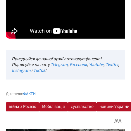
Приєднуйся до нашої армії антикорупціонерів!
Підписуйся на нас у
Telegram
,
Facebook
,
Youtube
,
Twitter
,
Instagram
і
TikTok
!
Джерело:
ФАКТИ
війна з Росією
Мобілізація
суспільство
новини України