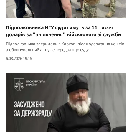
Підполковника НГУ судитимуть за 11 тисяч
доларів за "звільнення" військового зі служби
Підполковника затримали в Харкові після одержання коштів,
а обвинувальний акт уже передали до суду
6.08.2026 19:15