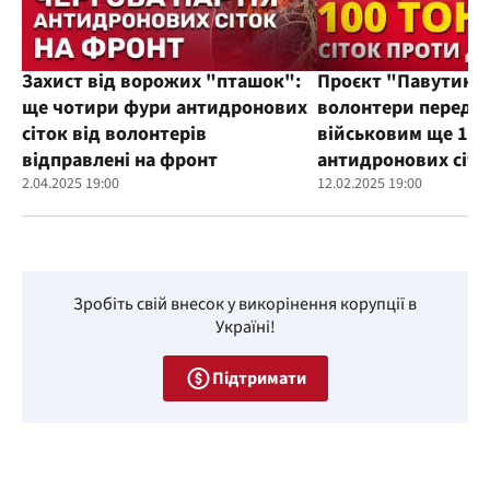
Захист від ворожих "пташок":
Проєкт "Павутиння
ще чотири фури антидронових
волонтери переда
сіток від волонтерів
військовим ще 100
відправлені на фронт
антидронових сіто
2.04.2025 19:00
12.02.2025 19:00
Зробіть свій внесок у викорінення корупції в
Україні!
Підтримати