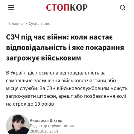
Головна
Суспільство
СЗЧ під час війни: коли настає
відповідальність і яке покарання
загрожує військовим
Стоп Політичній Корупції
Чесні
В Україні діє посилена відповідальність за
самовільне залишення військової частини або
місця служби. За СЗЧ військовослужбовцям можуть
Політика
Здор
загрожувати штрафи, арешт або позбавлення волі
на строк до 10 років
Анастасія Діхтяр
Редактор стрічки новин
28.05.2026 23:01