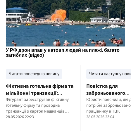
Читати попередню новину
Читати наступну нов
Фіктивна готельна фірма та
Повістка для
мільйонні транзакції:
заброньованого
кіберполіція викрила
Фігурант зареєстрував фіктивну
працівника: які д
Юристи пояснили, які 
готельну фірму та проводив
потрібні заброньован
афериста
потрібно взяти з 
транзакції з карток мешканців
працівнику в ТЦК
ТЦК
Сінгапуру і Гонконгу
28.05.2026 22:23
28.05.2026 23:04