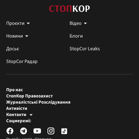
Проєкти
Відео
Новини
Блоги
Досьє
StopCor Leaks
StopCor Радар
Про нас
СтопКор Правозахист
Журналістські Розслідування
Активісти
Контакти
Редакція СтопКора
Соцмережі:
[email protected]
Журналісти-розслідувачі
[email protected]