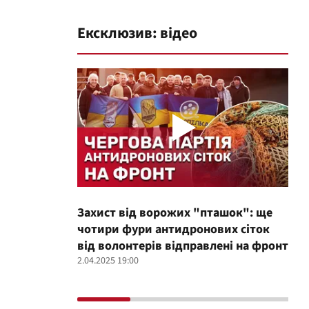
Ексклюзив: відео
Захист від ворожих "пташок": ще
Про
чотири фури антидронових сіток
вол
від волонтерів відправлені на фронт
100
2.04.2025 19:00
12.02