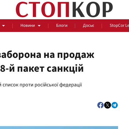
Новини
Блоги
Досьє
StopCor L
 заборона на продаж
 8-й пакет санкцій
За парканом
 список проти російської федерації
Події
Сус