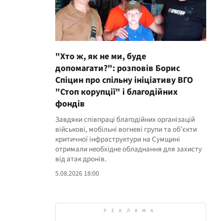
"Хто ж, як не ми, буде
допомагати?": розповів Борис
Спіцин про спільну ініціативу ВГО
"Стоп корупції" і благодійних
фондів
Завдяки співпраці благодійних організацій
військові, мобільні вогневі групи та об'єкти
критичної інфраструктури на Сумщині
отримали необхідне обладнання для захисту
від атак дронів.
5.08.2026 18:00