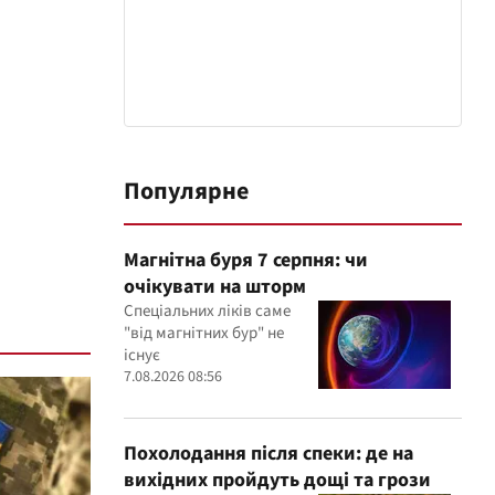
Популярне
Магнітна буря 7 серпня: чи
очікувати на шторм
Спеціальних ліків саме
"від магнітних бур" не
існує
7.08.2026 08:56
Похолодання після спеки: де на
вихідних пройдуть дощі та грози