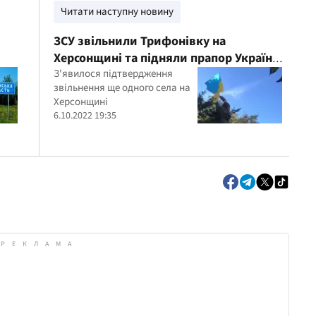
Читати наступну новину
ЗСУ звільнили Трифонівку на
Херсонщині та підняли прапор України –
DeepState
З'явилося підтвердження
звільнення ще одного села на
Херсонщині
6.10.2022 19:35