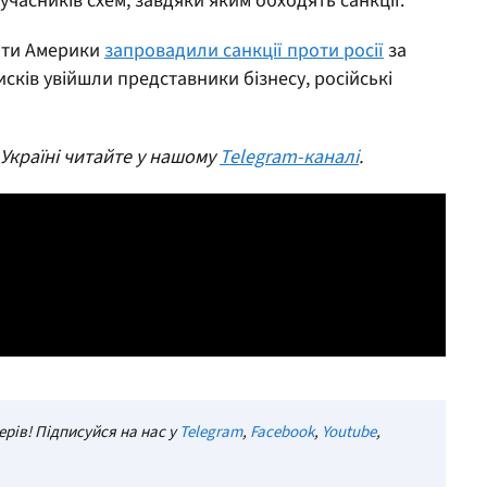
часників схем, завдяки яким обходять санкції.
ати Америки
запровадили санкції проти росії
за
исків увійшли представники бізнесу, російські
 Україні читайте у нашому
Telegram-каналі
.
рів! Підписуйся на нас у
Telegram
,
Facebook
,
Youtube
,