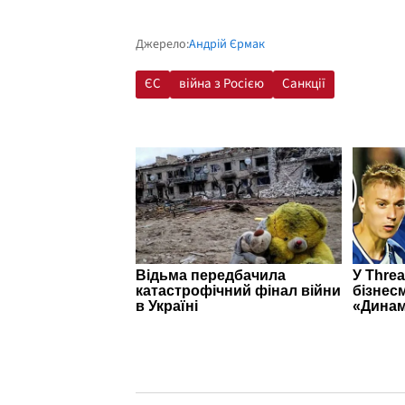
Джерело:
Андрій Єрмак
ЄС
війна з Росією
Санкції