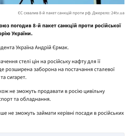
оюз погодив 8-й пакет санкцій проти російської
орію України.
дента Україна Андрій Єрмак.
ачення стелі цін на російську нафту для її
де розширена заборона на постачання сталевої
 та сигарет.
акож не зможуть продавати в росію цивільну
спорт та обладнання.
е не зможуть займати керівні посади в російських