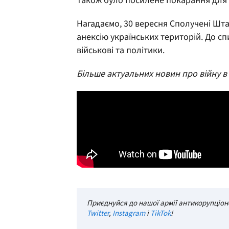
Також було посилене покарання для у
Нагадаємо, 30 вересня Сполучені Шт
анексію українських територій. До сп
військові та політики.
Більше актуальних новин про війну в
Приєднуйся до нашої армії антикорупціоне
Twitter
,
Instagram
і
TikTok
!