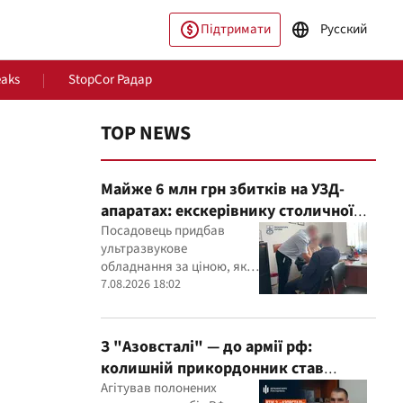
Підтримати
Русский
eaks
StopCor Радар
TOP NEWS
Майже 6 млн грн збитків на УЗД-
апаратах: екскерівнику столичної
лікарні оголосили підозру
Посадовець придбав
ультразвукове
обладнання за ціною, яка,
пільство
Світ
як встановили експерти,
7.08.2026 18:02
була значно вищою за
ринкову
З "Азовсталі" — до армії рф:
колишній прикордонник став
командиром мінометного
Агітував полонених