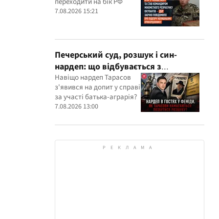
переходити на бік РФ
розрахунку окупантів
7.08.2026 15:21
Печерський суд, розшук і син-
нардеп: що відбувається з
кримінальними провадженнями за
Навіщо нардеп Тарасов
з'явився на допит у справі
участі агробарона Тарасова?
за участі батька-аграрія?
7.08.2026 13:00