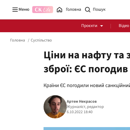
Меню
Головна
Проєкти
Відео
Головна
Суспільство
Ціни на нафту та
зброї: ЄС погодив
Стоп Політичній Корупції
Чесні закупівлі
Країни ЄС погодили новий санкційний
Політика
Здоров'я
Артем Некрасов
Журналіст, редактор
6.10.2022 18:40