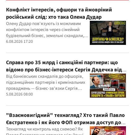
Конфлікт інтересів, офшори та ймовріний
російський слід: хто така Олена Дудар
Олену Дудар пов'язують із можливим
конфліктом інтересів через сімейний
будівельний бізнес, земельні скандали,
судові справи
6.08.2026 17:20
Справа про 35 млрд і санкційні партнери: що
відомо про бізнес-інтереси Сергія Дядечка від
"Родовід Банку" до "ФАРМАСЕЛ"
Від банківських скандалів до офшорів,
підсанкційних партнерів і кримінальних
проваджень — бізнес-зв'язки Сергія
Дядечка й досі простягаються через
5.08.2026 08:00
Україну та кілька іноземних юрисдикцій
"Взаємовигідний" технагляд? Хто такий Павло
Євстратенко і як його ФОП отримав доступ до
бюджетних мільйонів?
Технагляд чи контроль над схемою? Як