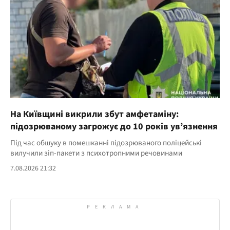
На Київщині викрили збут амфетаміну:
підозрюваному загрожує до 10 років ув’язнення
Під час обшуку в помешканні підозрюваного поліцейські
вилучили зіп-пакети з психотропними речовинами
7.08.2026 21:32