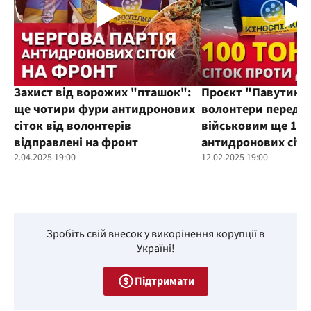
Захист від ворожих "пташок":
Проєкт "Павутиння
ще чотири фури антидронових
волонтери переда
сіток від волонтерів
військовим ще 100
відправлені на фронт
антидронових сіто
2.04.2025 19:00
12.02.2025 19:00
Зробіть свій внесок у викорінення корупції в
Україні!
Підтримати