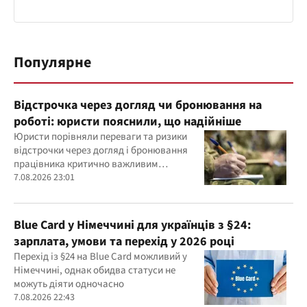
Популярне
Відстрочка через догляд чи бронювання на
роботі: юристи пояснили, що надійніше
Юристи порівняли переваги та ризики
відстрочки через догляд і бронювання
працівника критично важливим
підприємством
7.08.2026 23:01
Blue Card у Німеччині для українців з §24:
зарплата, умови та перехід у 2026 році
Перехід із §24 на Blue Card можливий у
Німеччині, однак обидва статуси не
можуть діяти одночасно
7.08.2026 22:43