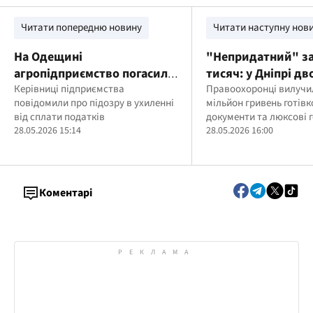
Читати попередню новину
Читати наступну нов
На Одещині
"Непридатний" за
агропідприємство погасило
тисяч: у Дніпрі дв
понад 7 мільйонів гривень
Керівниці підприємства
чоловіків судитим
Правоохоронці вилучи
повідомили про підозру в ухиленні
мільйон гривень готівк
податкового боргу після
переправлення ух
від сплати податків
документи та люксові 
розслідування БЕБ
28.05.2026 15:14
28.05.2026 16:00
Коментарі