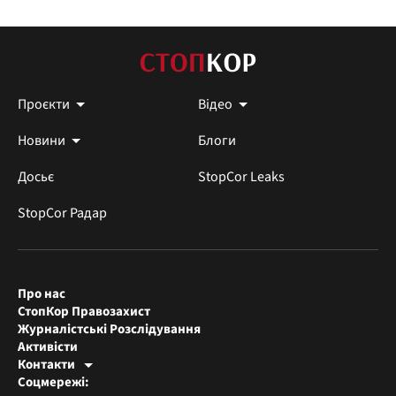
Проєкти
Відео
Новини
Блоги
Досьє
StopCor Leaks
StopCor Радар
Про нас
СтопКор Правозахист
Журналістські Розслідування
Активісти
Контакти
Редакція СтопКора
Соцмережі:
[email protected]