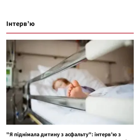
Інтерв’ю
"Я піднімала дитину з асфальту": інтерв'ю з