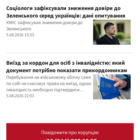
Соціологи зафіксували зниження довіри до
Зеленського серед українців: дані опитування
КМІС зафіксував зниження довіри до
Зеленського
5.08.2026 15:33
Виїзд за кордон для осіб з інвалідністю: який
документ потрібно показати прикордонникам
Перебування на військовому обліку саме
по собі не скасовує права на виїзд, однак
інвалідність необхідно підтвердити
документально
5.08.2026 22:03
Повідомити про корупцію