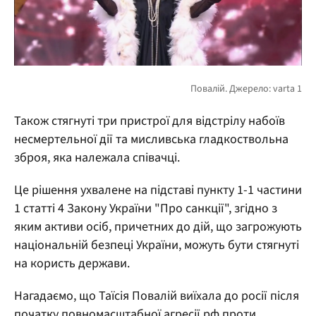
Також стягнуті три пристрої для відстрілу набоїв
несмертельної дії та мисливська гладкоствольна
зброя, яка належала співачці.
Це рішення ухвалене на підставі пункту 1-1 частини
1 статті 4 Закону України "Про санкції", згідно з
яким активи осіб, причетних до дій, що загрожують
національній безпеці України, можуть бути стягнуті
на користь держави.
Нагадаємо, що Таїсія Повалій виїхала до росії після
початку повномасштабної агресії рф проти