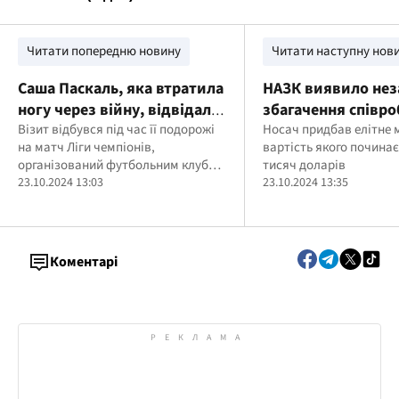
Читати попередню новину
Читати наступну нов
Саша Паскаль, яка втратила
НАЗК виявило нез
ногу через війну, відвідала
збагачення співро
Валерія Залужного в
Візит відбувся під час її подорожі
СБУ Андрія Носача
Носач придбав елітне 
на матч Ліги чемпіонів,
вартість якого починає
Лондоні
організований футбольним клубом
тисяч доларів
"Шахтар"
23.10.2024 13:03
23.10.2024 13:35
Коментарі