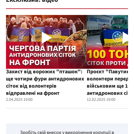
Захист від ворожих "пташок":
Проєкт "Павутиння
ще чотири фури антидронових
волонтери переда
сіток від волонтерів
військовим ще 100
відправлені на фронт
антидронових сіто
2.04.2025 19:00
12.02.2025 19:00
Зробіть свій внесок у викорінення корупції в