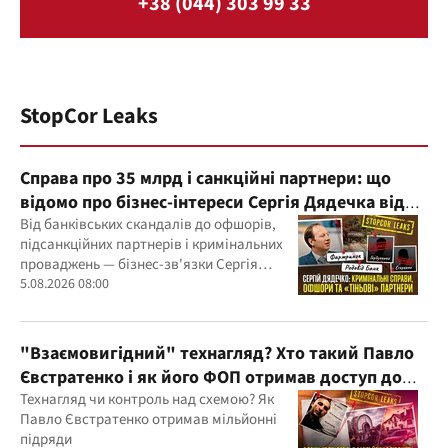
+38 (044) 303 99 33
StopCor Leaks
Справа про 35 млрд і санкційні партнери: що
відомо про бізнес-інтереси Сергія Дядечка від
"Родовід Банку" до "ФАРМАСЕЛ"
Від банківських скандалів до офшорів,
підсанкційних партнерів і кримінальних
проваджень — бізнес-зв'язки Сергія
Дядечка й досі простягаються через
5.08.2026 08:00
Україну та кілька іноземних юрисдикцій
"Взаємовигідний" технагляд? Хто такий Павло
Євстратенко і як його ФОП отримав доступ до
бюджетних мільйонів?
Технагляд чи контроль над схемою? Як
Павло Євстратенко отримав мільйонні
підряди