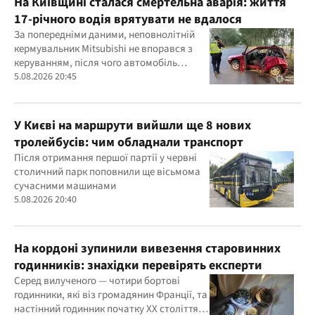
На Київщині сталася смертельна аварія: життя
17-річного водія врятувати не вдалося
За попередніми даними, неповнолітній
кермувальник Mitsubishi не впорався з
керуванням, після чого автомобіль
врізався у дерево
5.08.2026 20:45
У Києві на маршрути вийшли ще 8 нових
тролейбусів: чим обладнали транспорт
Після отримання першої партії у червні
столичний парк поповнили ще вісьмома
сучасними машинами
5.08.2026 20:40
На кордоні зупинили вивезення старовинних
годинників: знахідки перевірять експерти
Серед вилученого — чотири бортові
годинники, які віз громадянин Франції, та
настінний годинник початку ХХ століття,