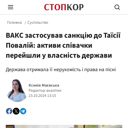
Головна
Суспільство
ВАКС застосував санкцію до Таїсії
Повалій: активи співачки
перейшли у власність держави
Стоп Політичній Корупції
Чесні
Держава отримала її нерухомість і права на пісні
Ксенія Маєвська
Політика
Здор
Редактор-аналітик
23.10.2024 13:15