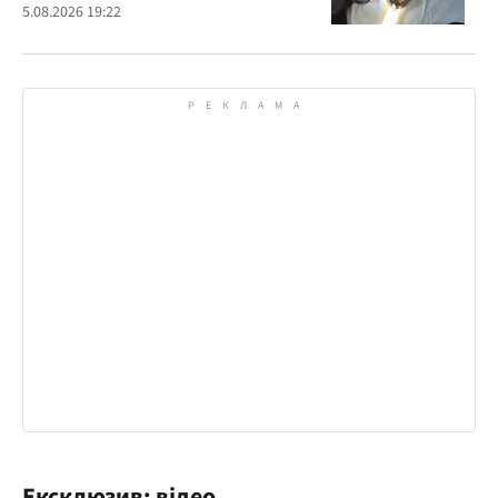
знайдений в автомобілі українця
5.08.2026 19:22
Ексклюзив: відео