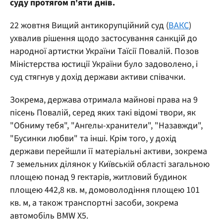
суду протягом п'яти днів.
22 жовтня Вищий антикорупційний суд (
ВАКС
)
ухвалив рішення щодо застосування санкцій до
народної артистки України Таїсії Повалій. Позов
Міністерства юстиції України було задоволено, і
суд стягнув у дохід держави активи співачки.
Зокрема, держава отримала майнові права на 9
пісень Повалій, серед яких такі відомі твори, як
"Обниму тебя", "Ангелы-хранители", "Назавжди",
"Бусинки любви" та інші. Крім того, у дохід
держави перейшли її матеріальні активи, зокрема
7 земельних ділянок у Київській області загальною
площею понад 9 гектарів, житловий будинок
площею 442,8 кв. м, домоволодіння площею 101
кв. м, а також транспортні засоби, зокрема
автомобіль BMW X5.