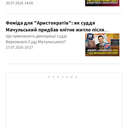
30.07.2026 14:00
Феміда для "Аристократів": як суддя
Мачульський придбав елітне житло після
вердикту на користь забудовника?
Що приховують декларації судді
Верховного Суду Мачульського?
27.07.2026 10:27