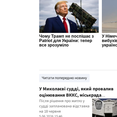
Читати попередню новину
У Миколаєві судді, який провалив
оцінювання ВККС, міськрада
подарувала квартиру за 2,4 млн грн
Після рішення про житло у
судді запланована відставка
на 18 червня
5.06.2026 15:46