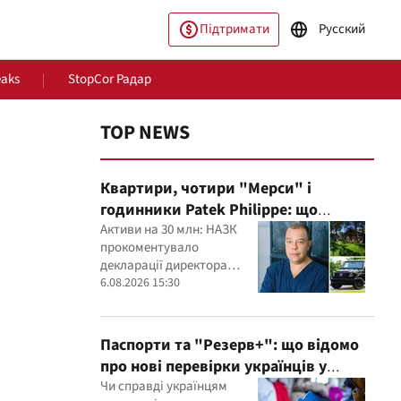
Підтримати
Русский
eaks
StopCor Радар
TOP NEWS
Квартири, чотири "Мерси" і
годинники Patek Philippe: що
показала перевірка декларацій
Активи на 30 млн: НАЗК
прокоментувало
керівника дитячого кардіоцентру
декларації директора
Маньковського і що каже НАЗК?
пільство
Світ
кардіоцентру Георгія
6.08.2026 15:30
Маньковського
Паспорти та "Резерв+": що відомо
про нові перевірки українців у
Румунії
Чи справді українцям