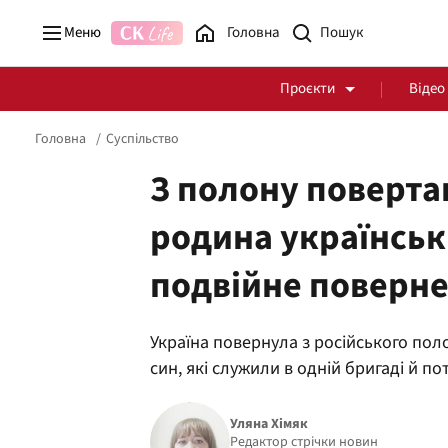
Меню
Головна
Проєкти
Відео
Головна
Суспільство
З полону повертаю
родина українськ
Стоп Політичній Корупції
Чесні закупівлі
подвійне поверн
Політика
Здоров'я
Україна повернула з російського поло
син, які служили в одній бригаді й п
Уляна Хімяк
Редактор стрічки новин