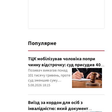
Популярне
ТЦК мобілізував чоловіка попри
чинну відстрочку: суд присудив 40
тисяч гривень компенсації
Позивач вимагав понад
101 тисячу гривень, проте
суд зменшив суму
компенсації, керуючись
5.08.2026 18:15
принципами розумності
та співмірності
Виїзд за кордон для осіб з
інвалідністю: який документ