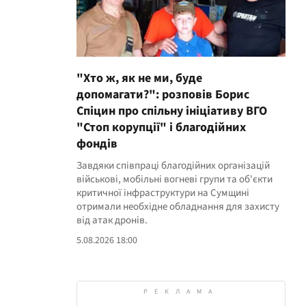
"Хто ж, як не ми, буде
допомагати?": розповів Борис
Спіцин про спільну ініціативу ВГО
"Стоп корупції" і благодійних
фондів
Завдяки співпраці благодійних організацій
військові, мобільні вогневі групи та об'єкти
критичної інфраструктури на Сумщині
отримали необхідне обладнання для захисту
від атак дронів.
5.08.2026 18:00