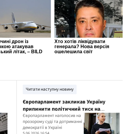
Читати наступну новину
Європарламент закликав Україну
припинити політичний тиск на
Тимошенко
Європарламент наголосив на
прозорому суді та дотриманні
демократії в Україні
5.06.2026 16:54