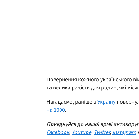
Повернення кожного українського вій
та велика радість для родин, які міс
Нагадаємо, раніше в
Україну
повернул
на 1000
.
Приєднуйся до нашої армії антикоруп
Facebook
,
Youtube
,
Twitter
,
Instagram