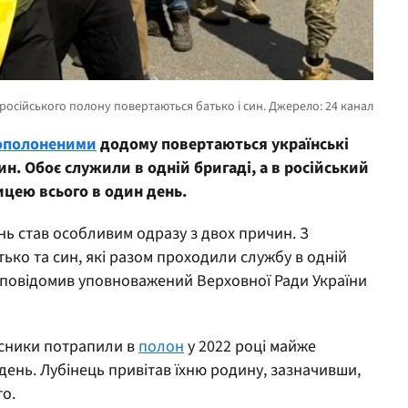
вополоненими
додому повертаються українські
ин. Обоє служили в одній бригаді, а в російський
ицею всього в один день.
нь став особливим одразу з двох причин. З
ько та син, які разом проходили службу в одній
я, повідомив уповноважений Верховної Ради України
исники потрапили в
полон
у 2022 році майже
день. Лубінець привітав їхню родину, зазначивши,
то.