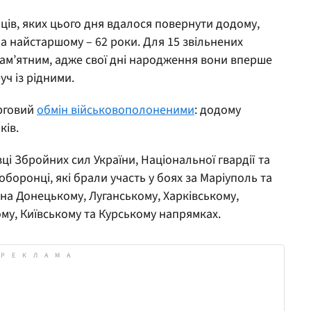
нців, яких цього дня вдалося повернути додому,
а найстаршому – 62 роки. Для 15 звільнених
пам’ятним, адже свої дні народження вони вперше
уч із рідними.
ерговий
обмін військовополоненими
: додому
ків.
і Збройних сил України, Національної гвардії та
боронці, які брали участь у боях за Маріуполь та
 на Донецькому, Луганському, Харківському,
му, Київському та Курському напрямках.