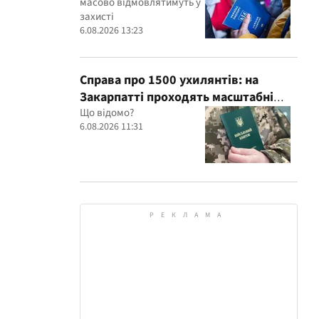
масово відмовлятимуть у
захисті
6.08.2026 13:23
Справа про 1500 ухилянтів: на
Закарпатті проходять масштабні
обшуки в ТЦК, – Глагола
Що відомо?
6.08.2026 11:31