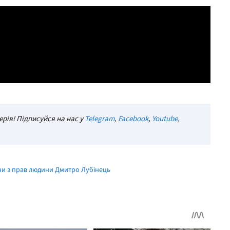
рів! Підписуйся на нас у
Telegram
,
Facebook
,
Youtube
,
ни з прав людини Дмитро Лубінець