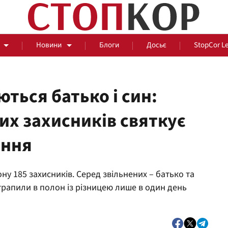
Новини
Блоги
Досьє
StopCor L
ться батько і син:
их захисників святкує
За парканом
ення
Події
Сус
ну 185 захисників. Серед звільнених – батько та
отрапили в полон із різницею лише в один день