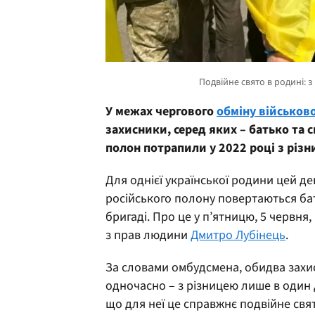
У межах чергового
обміну військо
захисники, серед яких – батько та с
полон потрапили у 2022 році з різн
Для однієї української родини цей де
російського полону повертаються бат
бригаді. Про це у п’ятницю, 5 червн
з прав людини
Дмитро Лубінець
.
За словами омбудсмена, обидва зах
одночасно – з різницею лише в один 
що для неї це справжнє подвійне свя