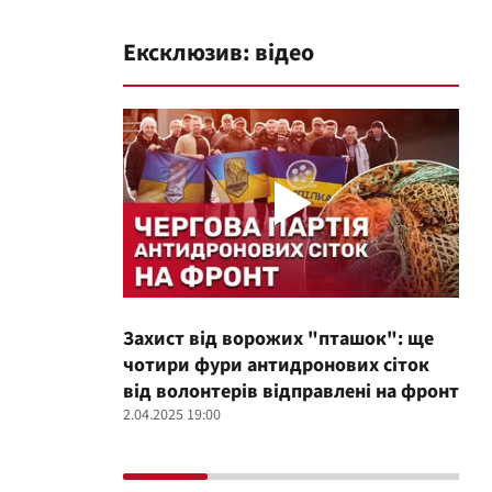
Ексклюзив: відео
Захист від ворожих "пташок": ще
Про
чотири фури антидронових сіток
вол
від волонтерів відправлені на фронт
100
2.04.2025 19:00
12.02