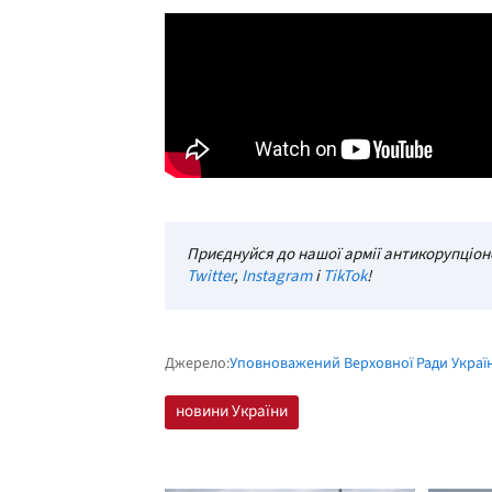
Приєднуйся до нашої армії антикорупціоне
Twitter
,
Instagram
і
TikTok
!
Джерело:
Уповноважений Верховної Ради Украї
новини України