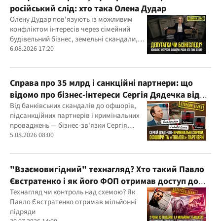
російський слід: хто така Олена Дудар
Олену Дудар пов'язують із можливим
конфліктом інтересів через сімейний
будівельний бізнес, земельні скандали,
судові справи
6.08.2026 17:20
Справа про 35 млрд і санкційні партнери: що
відомо про бізнес-інтереси Сергія Дядечка від
"Родовід Банку" до "ФАРМАСЕЛ"
Від банківських скандалів до офшорів,
підсанкційних партнерів і кримінальних
проваджень — бізнес-зв'язки Сергія
Дядечка й досі простягаються через
5.08.2026 08:00
Україну та кілька іноземних юрисдикцій
"Взаємовигідний" технагляд? Хто такий Павло
Євстратенко і як його ФОП отримав доступ до
бюджетних мільйонів?
Технагляд чи контроль над схемою? Як
Павло Євстратенко отримав мільйонні
підряди