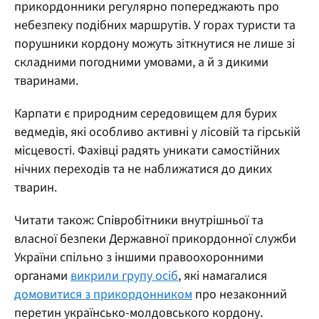
прикордонники регулярно попереджають про
небезпеку подібних маршрутів. У горах туристи та
порушники кордону можуть зіткнутися не лише зі
складними погодними умовами, а й з дикими
тваринами.
Карпати є природним середовищем для бурих
ведмедів, які особливо активні у лісовій та гірській
місцевості. Фахівці радять уникати самостійних
нічних переходів та не наближатися до диких
тварин.
Читати також: Співробітники внутрішньої та
власної безпеки Державної прикордонної служби
України спільно з іншими правоохоронними
органами
викрили групу осіб
, які намагалися
домовитися з прикордонником
про незаконний
перетин українсько-молдовського кордону.