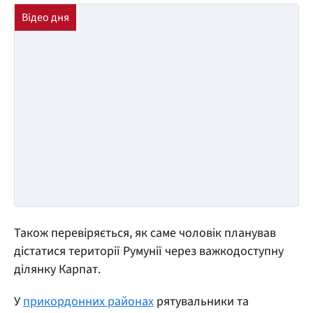
Також перевіряється, як саме чоловік планував
дістатися території Румунії через важкодоступну
ділянку Карпат.
У
прикордонних районах
рятувальники та