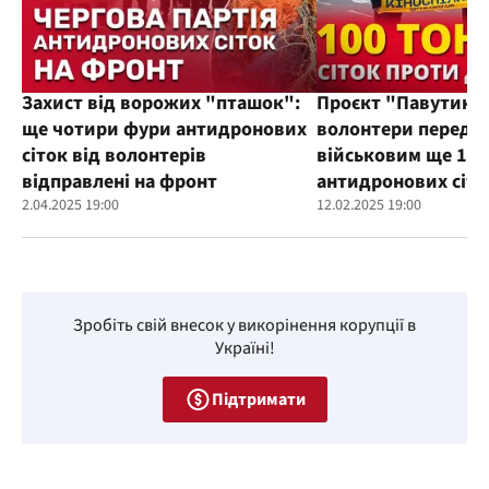
Захист від ворожих "пташок":
Проєкт "Павутиння
ще чотири фури антидронових
волонтери переда
сіток від волонтерів
військовим ще 100
відправлені на фронт
антидронових сіто
2.04.2025 19:00
12.02.2025 19:00
Зробіть свій внесок у викорінення корупції в
Україні!
Підтримати