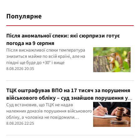
Популярне
Після аномальної спеки: які сюрпризи готує
погода на 9 серпня
Після виснажливої спеки температура
знизиться майже по всій країні, але на
півдні ще буде до +30° і вище
8.08.2026 20:35
ТЦК оштрафував ВПО на 17 тисяч за порушення
військового обліку – суд знайшов порушення у
діях ТЦК
Суд встановив, що ТЦК не надав
належних доказів порушення військового
обліку, а чоловіка не повідомили
належним чином про дату та місце
8.08.2026 22:25
розгляду справи