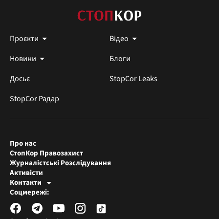
Проєкти
Відео
Новини
Блоги
Досьє
StopCor Leaks
StopCor Радар
Про нас
СтопКор Правозахист
Журналістські Розслідування
Активісти
Контакти
Редакція СтопКора
Соцмережі:
[email protected]
Журналісти-розслідувачі
[email protected]