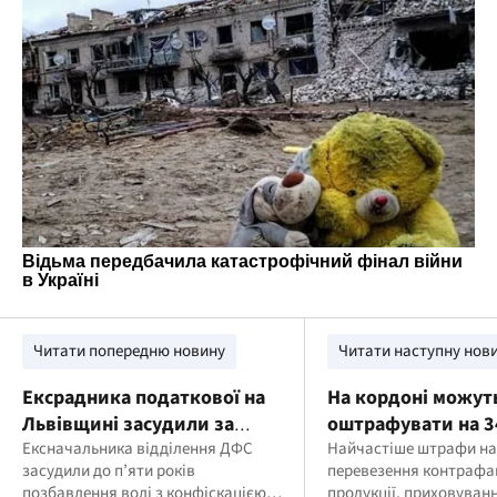
Читати попередню новину
Читати наступну нов
Ексрадника податкової на
На кордоні можут
Львівщині засудили за
оштрафувати на 3
хабар у 500 доларів
Ексначальника відділення ДФС
гривень: що потрі
Найчастіше штрафи на
засудили до п’яти років
перевезення контрафа
позбавлення волі з конфіскацією
продукції, приховуванн