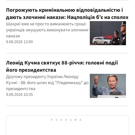
Погрожують кримінальною відповідальністю і
дають злочинні накази: Нацполіція б’є на сполох
Шахраї вже не просто виманюють гроші:
українців змушують виконувати злочинні
накази
9.08.2026 12:00
Леонід Кучма святкує 88-річчя: головні події
його президентства
Другому президенту України Леоніду
Кучмі - 88: його шлях від "Південмашу" до
президентства
9.08.2026 10:35