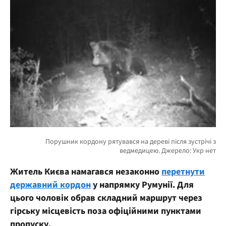
Житель Києва намагався незаконно
перетнути
державний кордон
у напрямку Румунії. Для
цього чоловік обрав складний маршрут через
гірську місцевість поза офіційними пунктами
пропуску.