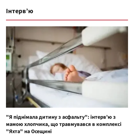
Інтерв’ю
"Я піднімала дитину з асфальту": інтерв'ю з
мамою хлопчика, що травмувався в комплексі
"Яхта" на Осещині