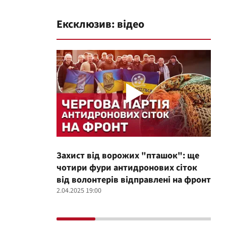
Ексклюзив: відео
Захист від ворожих "пташок": ще
Про
чотири фури антидронових сіток
вол
від волонтерів відправлені на фронт
100
2.04.2025 19:00
12.02