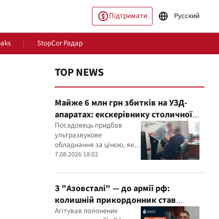
Підтримати
Русский
eaks
StopCor Радар
TOP NEWS
Майже 6 млн грн збитків на УЗД-
апаратах: екскерівнику столичної
лікарні оголосили підозру
Посадовець придбав
ультразвукове
обладнання за ціною, яка,
пільство
Світ
як встановили експерти,
7.08.2026 18:02
була значно вищою за
ринкову
З "Азовсталі" — до армії рф:
колишній прикордонник став
командиром мінометного
Агітував полонених