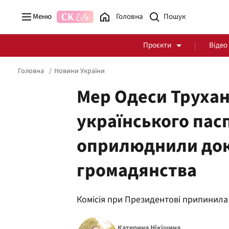
Меню
Головна
Проєкти
Відео
Головна
Новини України
Мер Одеси Трухан
українського пасп
Стоп Політичній Корупції
Чесні закупівлі
оприлюднили док
Політика
Здоров'я
громадянства
Комісія при Президентові припинила
Катерина Нікішина