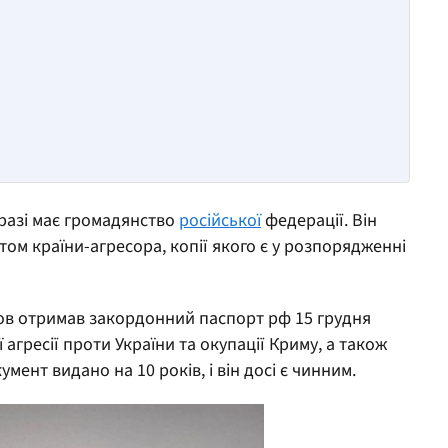
аразі має громадянство
російської
федерації. Він
м країни-агресора, копії якого є у розпорядженні
нов отримав закордонний паспорт рф 15 грудня
 агресії проти України та окупації Криму, а також
ент видано на 10 років, і він досі є чинним.