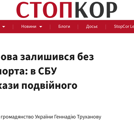
Новини
Блоги
Досьє
StopCor L
ова залишився без
орта: в СБУ
За парканом
ази подвійного
Події
Сус
 громадянство України Геннадію Труханову