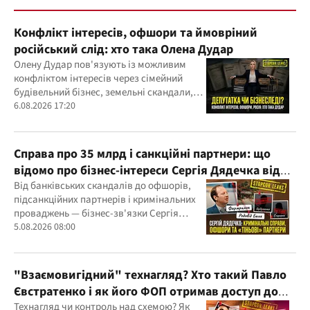
Конфлікт інтересів, офшори та ймовріний
російський слід: хто така Олена Дудар
Олену Дудар пов'язують із можливим
конфліктом інтересів через сімейний
будівельний бізнес, земельні скандали,
судові справи
6.08.2026 17:20
Справа про 35 млрд і санкційні партнери: що
відомо про бізнес-інтереси Сергія Дядечка від
"Родовід Банку" до "ФАРМАСЕЛ"
Від банківських скандалів до офшорів,
підсанкційних партнерів і кримінальних
проваджень — бізнес-зв'язки Сергія
Дядечка й досі простягаються через
5.08.2026 08:00
Україну та кілька іноземних юрисдикцій
"Взаємовигідний" технагляд? Хто такий Павло
Євстратенко і як його ФОП отримав доступ до
бюджетних мільйонів?
Технагляд чи контроль над схемою? Як