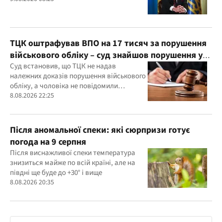
ТЦК оштрафував ВПО на 17 тисяч за порушення
військового обліку – суд знайшов порушення у
діях ТЦК
Суд встановив, що ТЦК не надав
належних доказів порушення військового
обліку, а чоловіка не повідомили
належним чином про дату та місце
8.08.2026 22:25
розгляду справи
Після аномальної спеки: які сюрпризи готує
погода на 9 серпня
Після виснажливої спеки температура
знизиться майже по всій країні, але на
півдні ще буде до +30° і вище
8.08.2026 20:35