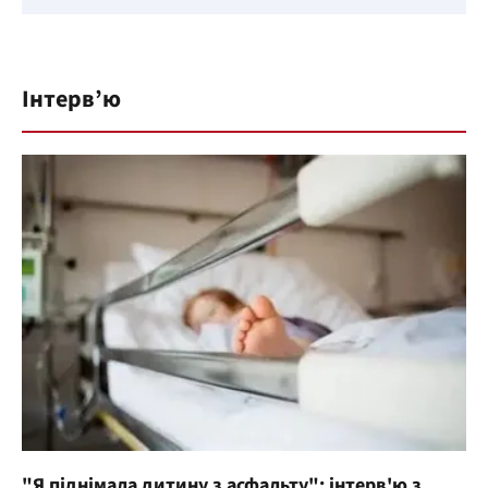
Інтерв’ю
"Я піднімала дитину з асфальту": інтерв'ю з