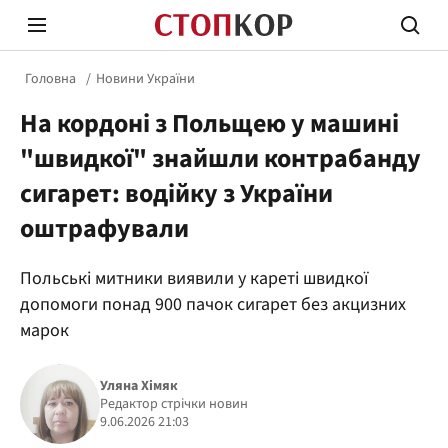
Головна
Новини України
На кордоні з Польщею у машині
"швидкої" знайшли контрабанду
сигарет: водійку з України
оштрафували
Стоп Політичній Корупції
Чесні
Польські митники виявили у кареті швидкої
допомоги понад 900 пачок сигарет без акцизних
Політика
Здор
марок
Уляна Хімяк
Редактор стрічки новин
9.06.2026 21:03