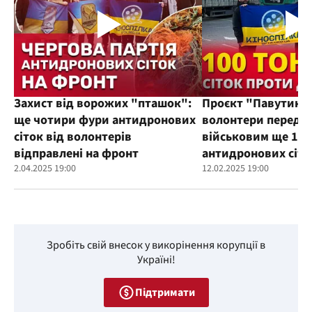
Захист від ворожих "пташок":
Проєкт "Павутиння
ще чотири фури антидронових
волонтери переда
сіток від волонтерів
військовим ще 100
відправлені на фронт
антидронових сіто
2.04.2025 19:00
12.02.2025 19:00
Зробіть свій внесок у викорінення корупції в
Україні!
Підтримати