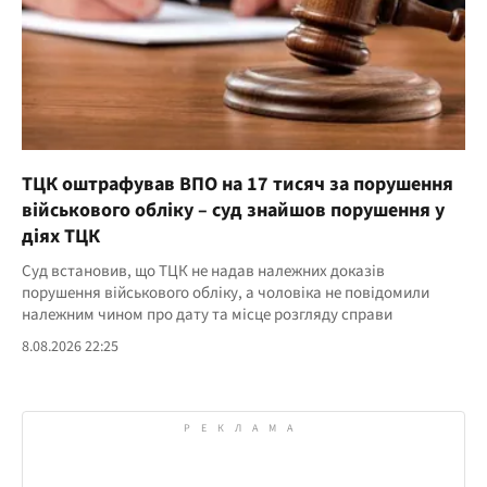
ТЦК оштрафував ВПО на 17 тисяч за порушення
військового обліку – суд знайшов порушення у
діях ТЦК
Суд встановив, що ТЦК не надав належних доказів
порушення військового обліку, а чоловіка не повідомили
належним чином про дату та місце розгляду справи
8.08.2026 22:25