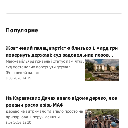
Популярне
Жовтневий палац вартістю близько 1 млрд грн
повернуть державі: суд задовольнив позов
прокуратури
Майже мільярд гривень і статус пам’ятки:
суд постановив повернути державі
Жовтневий палац
8.08.2026 14:15
На Караваєвих Дачах впало відоме дерево, яке
роками росло крізь МАФ
Дерево не витримало та впало просто на
припарковані поруч машини
8.08.2026 15:10