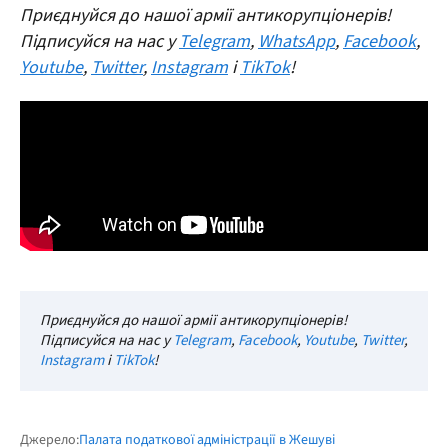
Приєднуйся до нашої армії антикорупціонерів!
Підписуйся на нас у
Telegram
,
WhatsApp
,
Facebook
,
Youtube
,
Twitter
,
Instagram
і
TikTok
!
Приєднуйся до нашої армії антикорупціонерів!
Підписуйся на нас у
Telegram
,
Facebook
,
Youtube
,
Twitter
,
Instagram
і
TikTok
!
Джерело:
Палата податкової адміністрації в Жешуві