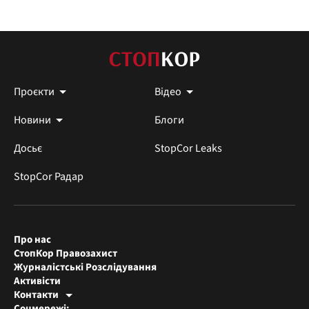
Проєкти
Відео
Новини
Блоги
Досьє
StopCor Leaks
StopCor Радар
Про нас
СтопКор Правозахист
Журналістські Розслідування
Активісти
Контакти
Редакція СтопКора
Соцмережі:
[email protected]