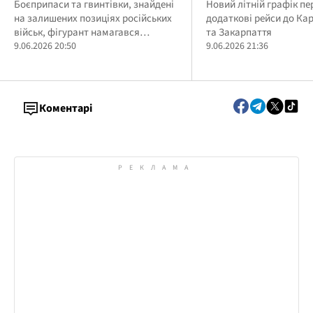
продаж — судитимуть
Боєприпаси та гвинтівки, знайдені
кардинально змін
Новий літній графік п
на залишених позиціях російських
додаткові рейси до Ка
військовослужбовця з
розклад та додала
військ, фігурант намагався
та Закарпаття
Сумщини
рейси
продати за 2 тисячі доларів
9.06.2026 20:50
9.06.2026 21:36
Коментарі