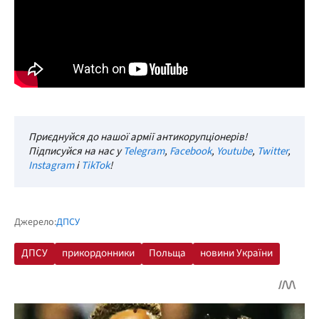
Приєднуйся до нашої армії антикорупціонерів!
Підписуйся на нас у
Telegram
,
Facebook
,
Youtube
,
Twitter
,
Instagram
і
TikTok
!
Джерело:
ДПСУ
ДПСУ
прикордонники
Польща
новини України