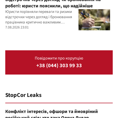
роботі: юристи пояснили, що надійніше
Юристи порівняли переваги та ризики
відстрочки через догляд і бронювання
працівника критично важливим
підприємством
7.08.2026 23:01
Повідомити про корупцію
+38 (044) 303 99 33
StopCor Leaks
Конфлікт інтересів, офшори та ймовріний
російський слід: хто така Олена Дудар