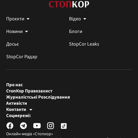
Проєкти
Відео
Новини
Блоги
Досьє
StopCor Leaks
StopCor Радар
Про нас
СтопКор Правозахист
Журналістські Розслідування
Активісти
Контакти
Редакція СтопКора
Соцмережі:
[email protected]
Журналісти-розслідувачі
[email protected]
Онлайн-медіа «Стопкор»