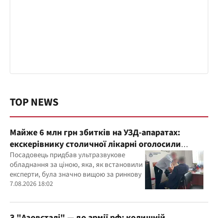
TOP NEWS
Майже 6 млн грн збитків на УЗД-апаратах:
екскерівнику столичної лікарні оголосили
підозру
Посадовець придбав ультразвукове
обладнання за ціною, яка, як встановили
експерти, була значно вищою за ринкову
7.08.2026 18:02
З "Азовсталі" — до армії рф: колишній