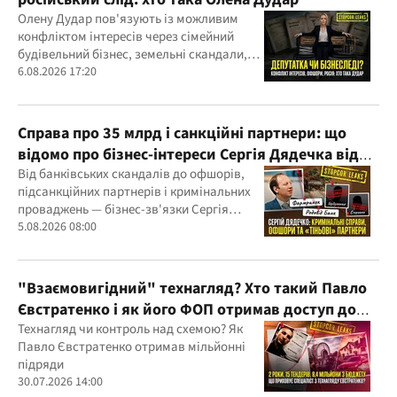
Олену Дудар пов'язують із можливим
конфліктом інтересів через сімейний
будівельний бізнес, земельні скандали,
судові справи
6.08.2026 17:20
Справа про 35 млрд і санкційні партнери: що
відомо про бізнес-інтереси Сергія Дядечка від
"Родовід Банку" до "ФАРМАСЕЛ"
Від банківських скандалів до офшорів,
підсанкційних партнерів і кримінальних
проваджень — бізнес-зв'язки Сергія
Дядечка й досі простягаються через
5.08.2026 08:00
Україну та кілька іноземних юрисдикцій
"Взаємовигідний" технагляд? Хто такий Павло
Євстратенко і як його ФОП отримав доступ до
бюджетних мільйонів?
Технагляд чи контроль над схемою? Як
Павло Євстратенко отримав мільйонні
підряди
30.07.2026 14:00