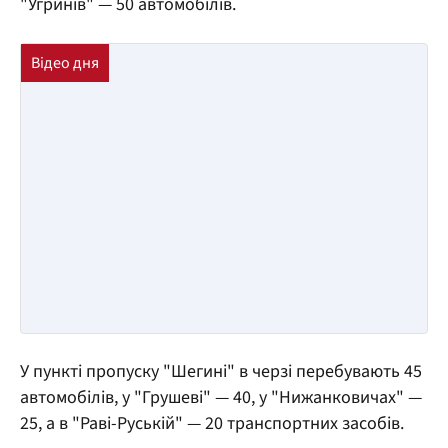
"Угринів" — 50 автомобілів.
У пункті пропуску "Шегині" в черзі перебувають 45
автомобілів, у "Грушеві" — 40, у "Нижанковичах" —
25, а в "Раві-Руській" — 20 транспортних засобів.