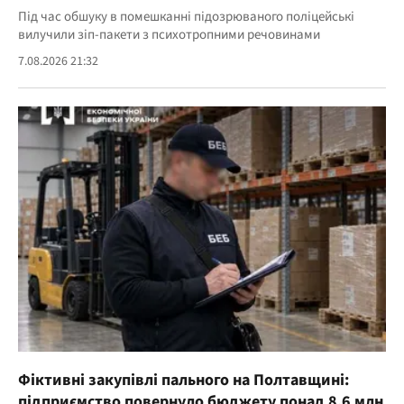
Під час обшуку в помешканні підозрюваного поліцейські
вилучили зіп-пакети з психотропними речовинами
7.08.2026 21:32
Фіктивні закупівлі пального на Полтавщині:
підприємство повернуло бюджету понад 8,6 млн