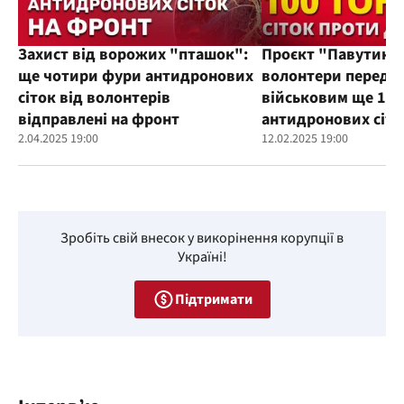
Захист від ворожих "пташок":
Проєкт "Павутиння
ще чотири фури антидронових
волонтери переда
сіток від волонтерів
військовим ще 100
відправлені на фронт
антидронових сіто
2.04.2025 19:00
12.02.2025 19:00
Зробіть свій внесок у викорінення корупції в
Україні!
Підтримати