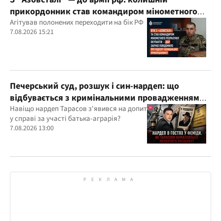
прикордонник став командиром мінометного
розрахунку окупантів
Агітував полонених переходити на бік РФ
7.08.2026 15:21
Печерський суд, розшук і син-нардеп: що
відбувається з кримінальними провадженнями
за участі агробарона Тарасова?
Навіщо нардеп Тарасов з'явився на допит
у справі за участі батька-аграрія?
7.08.2026 13:00