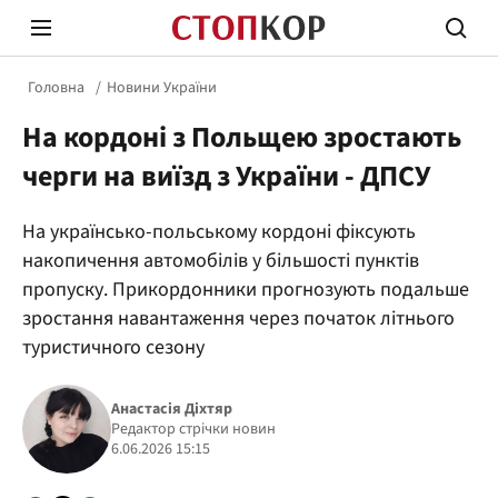
Головна
Новини України
На кордоні з Польщею зростають
черги на виїзд з України - ДПСУ
На українсько-польському кордоні фіксують
Стоп Політичній Корупції
Чесні
накопичення автомобілів у більшості пунктів
пропуску. Прикордонники прогнозують подальше
зростання навантаження через початок літнього
Політика
Здор
туристичного сезону
Анастасія Діхтяр
Редактор стрічки новин
6.06.2026 15:15