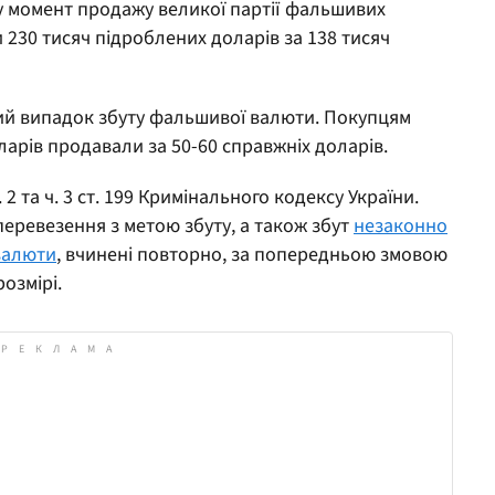
у момент продажу великої партії фальшивих
 230 тисяч підроблених доларів за 138 тисяч
ший випадок збуту фальшивої валюти. Покупцям
арів продавали за 50-60 справжніх доларів.
 2 та ч. 3 ст. 199 Кримінального кодексу України.
перевезення з метою збуту, а також збут
незаконно
валюти
, вчинені повторно, за попередньою змовою
озмірі.