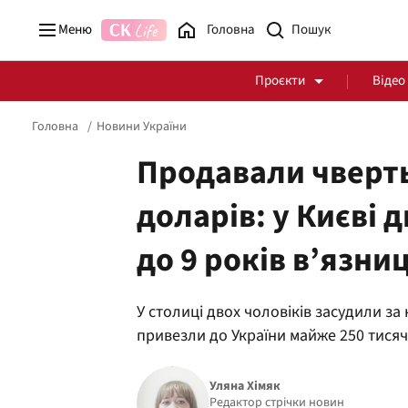
Меню
Головна
Проєкти
Відео
Головна
Новини України
Продавали чверт
доларів: у Києві 
Стоп Політичній Корупції
Чесні закупівлі
до 9 років в’язниц
Політика
Здоров'я
У столиці двох чоловіків засудили за
привезли до України майже 250 тисяч
Уляна Хімяк
Редактор стрічки новин