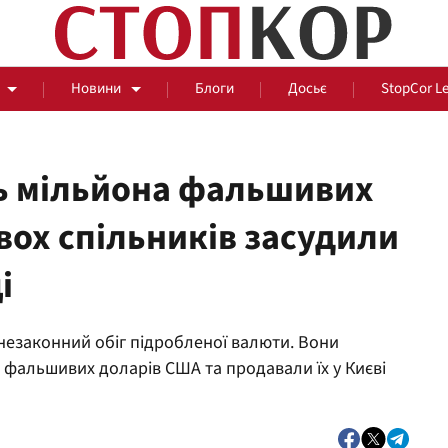
Новини
Блоги
Досьє
StopCor L
ь мільйона фальшивих
двох спільників засудили
За парканом
і
Події
Сус
 незаконний обіг підробленої валюти. Вони
 фальшивих доларів США та продавали їх у Києві