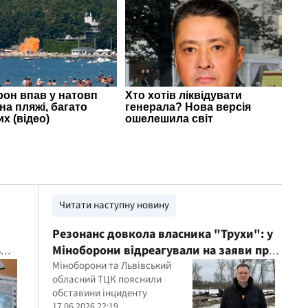
Читати наступну новину
Резонанс довкола власника "Трухи": у
ь
Міноборони відреагували на заяви про
причетність до доставлення в ТЦК
Міноборони та Львівський
обласний ТЦК пояснили
обставини інциденту
17.06.2026 22:19