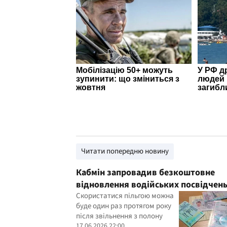
Читати попередню новину
Кабмін запровадив безкоштовне
відновлення водійських посвідчен
для звільнених з полону
Скористатися пільгою можна
буде один раз протягом року
після звільнення з полону
17.06.2026 22:00