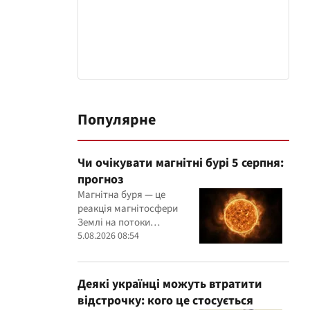
Популярне
Чи очікувати магнітні бурі 5 серпня:
прогноз
Магнітна буря — це
реакція магнітосфери
Землі на потоки
заряджених частинок, які
5.08.2026 08:54
надходять від Сонця
Деякі українці можуть втратити
відстрочку: кого це стосується