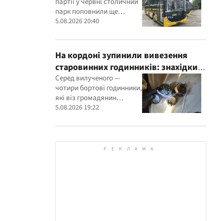
партії у червні столичний
парк поповнили ще
вісьмома сучасними
5.08.2026 20:40
машинами
На кордоні зупинили вивезення
старовинних годинників: знахідки
перевірять експерти
Серед вилученого —
чотири бортові годинники,
які віз громадянин
Франції, та настінний
5.08.2026 19:22
годинник початку ХХ
століття, знайдений в
автомобілі українця