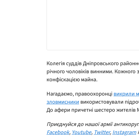
Колегія суддів Дніпровського районно
річного чоловіків винними. Кожного з
конфіскацією майна.
Нагадаємо, правоохоронці
викрили м
зловмисники
використовували підроб
До афери причетні шестеро жителів М
Приєднуйся до нашої армії антикоруп
Facebook
,
Youtube
,
Twitter
,
Instagram