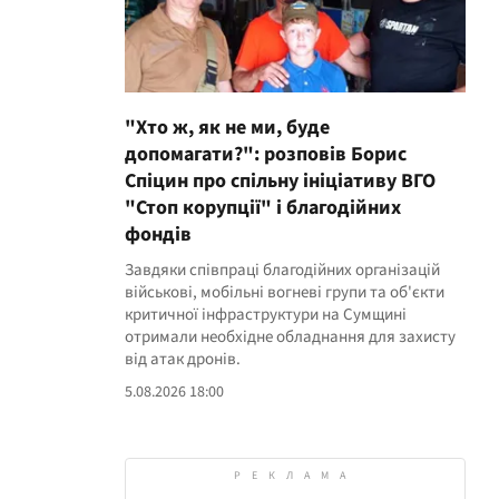
"Хто ж, як не ми, буде
допомагати?": розповів Борис
Спіцин про спільну ініціативу ВГО
"Стоп корупції" і благодійних
фондів
Завдяки співпраці благодійних організацій
військові, мобільні вогневі групи та об'єкти
критичної інфраструктури на Сумщині
отримали необхідне обладнання для захисту
від атак дронів.
5.08.2026 18:00