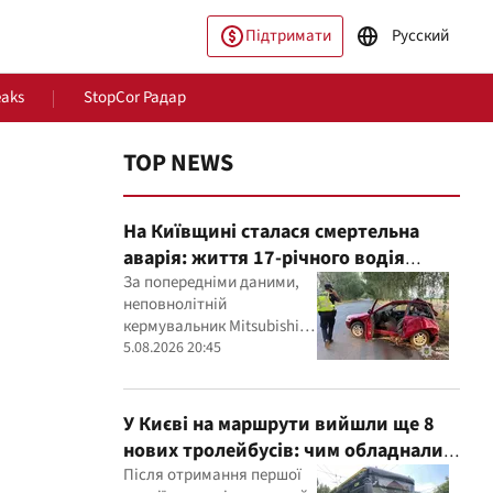
Підтримати
Русский
eaks
StopCor Радар
TOP NEWS
На Київщині сталася смертельна
аварія: життя 17-річного водія
врятувати не вдалося
За попередніми даними,
неповнолітній
кермувальник Mitsubishi
пільство
Світ
не впорався з
5.08.2026 20:45
керуванням, після чого
автомобіль врізався у
дерево
У Києві на маршрути вийшли ще 8
нових тролейбусів: чим обладнали
транспорт
Після отримання першої