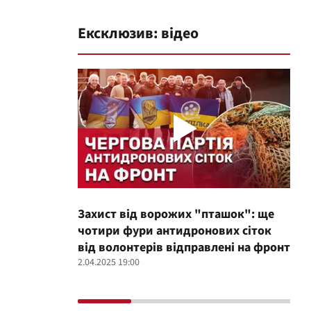
Ексклюзив: відео
Захист від ворожих "пташок": ще
Про
чотири фури антидронових сіток
вол
від волонтерів відправлені на фронт
100
2.04.2025 19:00
12.02