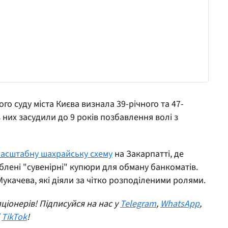
го суду міста Києва визнала 39-річного та 47-
 них засудили до 9 років позбавлення волі з
асштабну шахрайську схему
на Закарпатті, де
лені "сувенірні" купюри для обману банкоматів.
укачева, які діяли за чітко розподіленими ролями.
ціонерів! Підписуйся на нас у
Telegram
,
WhatsApp
,
і
TikTok
!