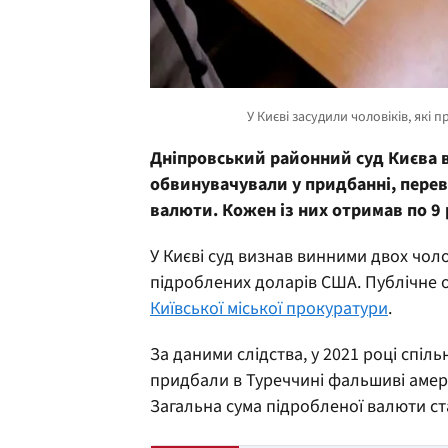
Дніпровський районний суд Києва в
обвинувачували у придбанні, переве
валюти. Кожен із них отримав по 9 
У Києві суд визнав винними двох чоло
підроблених доларів США. Публічне 
Київської міської прокуратури
.
За даними слідства, у 2021 році спі
придбали в Туреччині фальшиві амери
Загальна сума підробленої валюти с