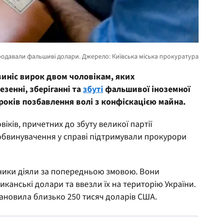
иніс вирок двом чоловікам, яких
зенні, зберіганні та
збуті
фальшивої іноземної
років позбавлення волі з конфіскацією майна.
віків, причетних до збуту великої партії
обвинувачення у справі підтримували прокурори
льники діяли за попередньою змовою. Вони
канські долари та ввезли їх на територію України.
тановила близько 250 тисяч доларів США.