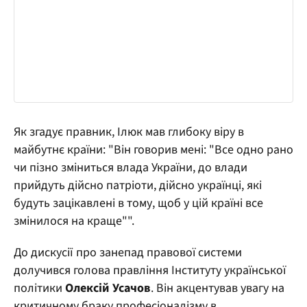
Як згадує правник, Ілюк мав глибоку віру в
майбутнє країни: "Він говорив мені: "Все одно рано
чи пізно зміниться влада України, до влади
прийдуть дійсно патріоти, дійсно українці, які
будуть зацікавлені в тому, щоб у цій країні все
змінилося на краще"".
До дискусії про занепад правової системи
долучився голова правління Інституту української
політики
Олексій Усачов
. Він акцентував увагу на
критичному браку професіоналізму в