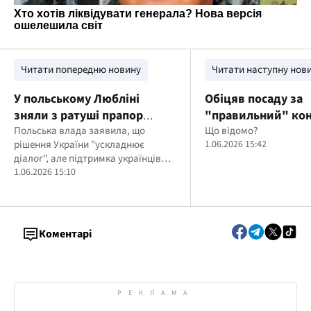
Читати попередню новину
Читати наступну нов
У польському Любліні
Обіцяв посаду за
зняли з ратуші прапор
"правильний" кон
України через надання
Польська влада заявила, що
ексзаступника мін
Що відомо?
рішення України "ускладнює
1.06.2026 15:42
підрозділу ССО назви "імені
підозрюють у кору
діалог", але підтримка українців
Героїв УПА"
закупівлях для ен
залишиться незмінною.
1.06.2026 15:10
Коментарі