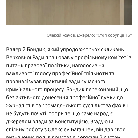
Валерій Бондик, який упродовж трьох скликань
Верховної Ради працював у профільному комітеті з
питань правової політики, наголосив на
важливості голосу професійної спільноти та
проаналізував практичні вади сучасного
кримінального процесу. Бондик переконаний, що
без активного донесення професійної думки до
журналістів та громадянського суспільства фахівці
не будуть почуті, попри те, що саме народ є
джерелом влади за Конституцією. Згадуючи
спільну роботу з Олексієм Баганцем, він дав своє
визначення ролі відомства в державній системі.