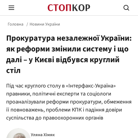
Головна
Новини України
Прокуратура незалежної України:
як реформи змінили систему і що
далі – у Києві відбувся круглий
стіл
Стоп Політичній Корупції
Чесні
Під час круглого столу в «Інтерфакс-Україна»
правники, політичні експерти та соціологи
Політика
Здор
проаналізували реформи прокуратури, обмеження
її повноважень, проблеми КПК і падіння довіри
суспільства до правоохоронних органів
Уляна Хімяк