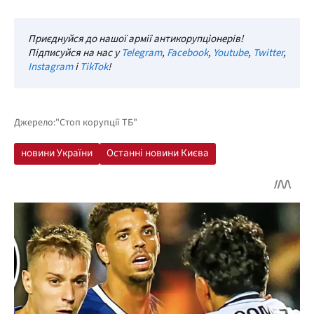
Приєднуйся до нашої армії антикорупціонерів!
Підписуйся на нас у
Telegram
,
Facebook
,
Youtube
,
Twitter
,
Instagram
і
TikTok
!
Джерело:
"Стоп корупції ТБ"
новини України
Останні новини Києва