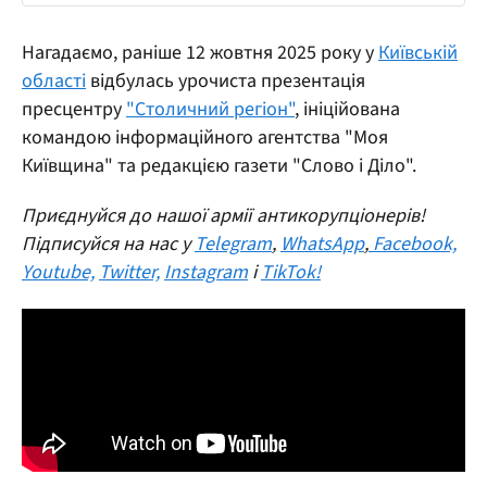
Нагадаємо, раніше 12 жовтня 2025 року у
Київській
області
відбулась урочиста презентація
пресцентру
"Столичний регіон"
, ініційована
командою інформаційного агентства "Моя
Київщина" та редакцією газети "Слово і Діло".
Приєднуйся до нашої армії антикорупціонерів!
Підписуйся на нас у
Telegram
,
WhatsApp
,
Facebook,
Youtube,
Twitter,
Instagram
і
TikTok!