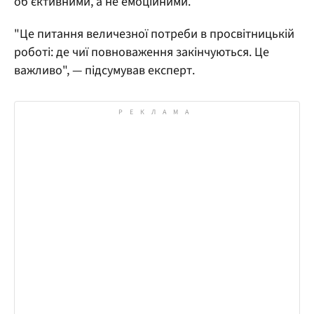
об’єктивними, а не емоційними.
"Це питання величезної потреби в просвітницькій
роботі: де чиї повноваження закінчуються. Це
важливо", — підсумував експерт.