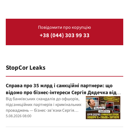
Повідомити про корупцію
+38 (044) 303 99 33
StopCor Leaks
Справа про 35 млрд і санкційні партнери: що
відомо про бізнес-інтереси Сергія Дядечка від
"Родовід Банку" до "ФАРМАСЕЛ"
Від банківських скандалів до офшорів,
підсанкційних партнерів і кримінальних
проваджень — бізнес-зв'язки Сергія
Дядечка й досі простягаються через
5.08.2026 08:00
Україну та кілька іноземних юрисдикцій