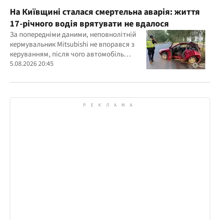
На Київщині сталася смертельна аварія: життя
17-річного водія врятувати не вдалося
За попередніми даними, неповнолітній
кермувальник Mitsubishi не впорався з
керуванням, після чого автомобіль
врізався у дерево
5.08.2026 20:45