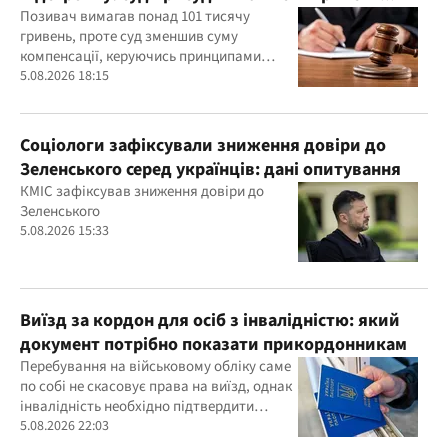
компенсації
Позивач вимагав понад 101 тисячу
гривень, проте суд зменшив суму
компенсації, керуючись принципами
розумності та співмірності
5.08.2026 18:15
Соціологи зафіксували зниження довіри до
Зеленського серед українців: дані опитування
КМІС зафіксував зниження довіри до
Зеленського
5.08.2026 15:33
Виїзд за кордон для осіб з інвалідністю: який
документ потрібно показати прикордонникам
Перебування на військовому обліку саме
по собі не скасовує права на виїзд, однак
інвалідність необхідно підтвердити
документально
5.08.2026 22:03