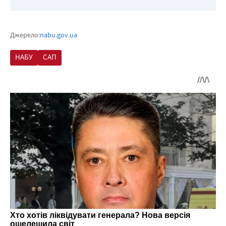
Джерело:
nabu.gov.ua
НАБУ
САП