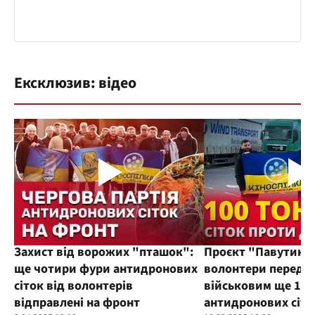
Ексклюзив: відео
Захист від ворожих "пташок":
Проєкт "Павутиння
ще чотири фури антидронових
волонтери переда
сіток від волонтерів
військовим ще 100
відправлені на фронт
антидронових сіто