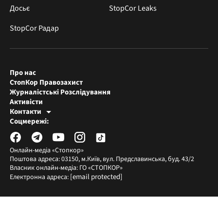
Досьє
StopCor Leaks
StopCor Радар
Про нас
СтопКор Правозахист
Журналістські Розслідування
Активісти
Контакти
Редакція СтопКора
Соцмережі:
[email protected]
Журналісти-розслідувачі
[email protected]
Онлайн-медіа «Стопкор»
Поштова адреса: 03150, м.Київ, вул. Предславинська, буд. 43/2
Власник онлайн-медіа: ГО «СТОПКОР»
[email protected]
Електронна адреса: