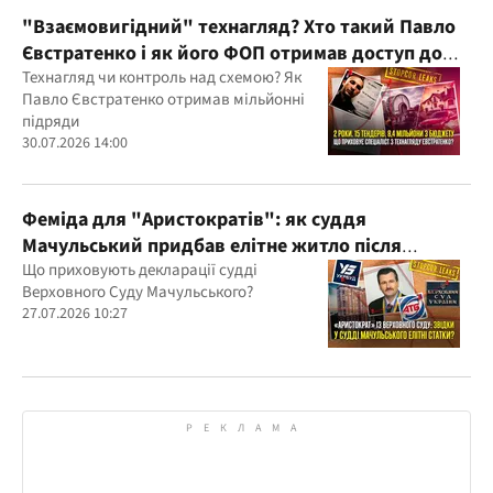
"Взаємовигідний" технагляд? Хто такий Павло
Євстратенко і як його ФОП отримав доступ до
бюджетних мільйонів?
Технагляд чи контроль над схемою? Як
Павло Євстратенко отримав мільйонні
підряди
30.07.2026 14:00
Феміда для "Аристократів": як суддя
Мачульський придбав елітне житло після
вердикту на користь забудовника?
Що приховують декларації судді
Верховного Суду Мачульського?
27.07.2026 10:27