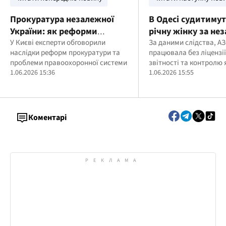
Прокуратура незалежної
В Одесі судитимут
України: як реформи
річну жінку за не
змінили систему і що далі –
У Києві експерти обговорили
продаж пального н
За даними слідства, А
наслідки реформ прокуратури та
працювала без ліцензії
у Києві відбувся круглий
ліцензії
проблеми правоохоронної системи
звітності та контролю 
стіл
1.06.2026 15:36
пального
1.06.2026 15:55
Коментарі