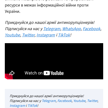
ресурси в межах інформаційної війни проти
України.
Приєднуйся до нашої армії антикорупціонерів!
Підписуйся на нас у
Telegram
,
WhatsApp
,
Facebook
,
Youtube
,
Twitter
,
Instagram
і
TikTok
!
Приєднуйся до нашої армії антикорупціонерів!
Підписуйся на нас у
Telegram
,
Facebook
,
Youtube
,
Twitter
,
Instagram
і
TikTok
!