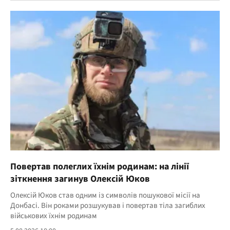
Повертав полеглих їхнім родинам: на лінії
зіткнення загинув Олексій Юков
Олексій Юков став одним із символів пошукової місії на
Донбасі. Він роками розшукував і повертав тіла загиблих
військових їхнім родинам