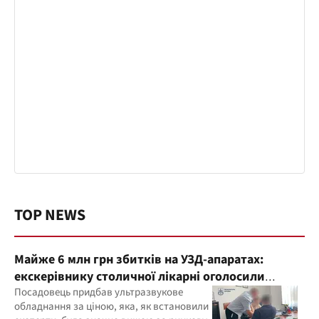
TOP NEWS
Майже 6 млн грн збитків на УЗД-апаратах:
екскерівнику столичної лікарні оголосили
підозру
Посадовець придбав ультразвукове
обладнання за ціною, яка, як встановили