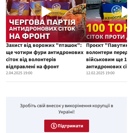
Захист від ворожих "пташок":
Проєкт "Павутиння
ще чотири фури антидронових
волонтери переда
сіток від волонтерів
військовим ще 100
відправлені на фронт
антидронових сіто
2.04.2025 19:00
12.02.2025 19:00
Зробіть свій внесок у викорінення корупції в
Україні!
Підтримати