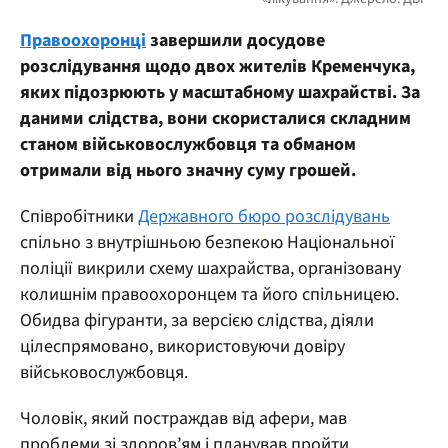
Правоохоронці
завершили досудове
розслідування щодо двох жителів Кременчука,
яких підозрюють у масштабному шахрайстві. За
даними слідства, вони скористалися складним
станом військовослужбовця та обманом
отримали від нього значну суму грошей.
Співробітники
Державного бюро розслідувань
спільно з внутрішньою безпекою Національної
поліції викрили схему шахрайства, організовану
колишнім правоохоронцем та його спільницею.
Обидва фігуранти, за версією слідства, діяли
цілеспрямовано, використовуючи довіру
військовослужбовця.
Чоловік, який постраждав від афери, мав
проблеми зі здоров’ям і планував пройти