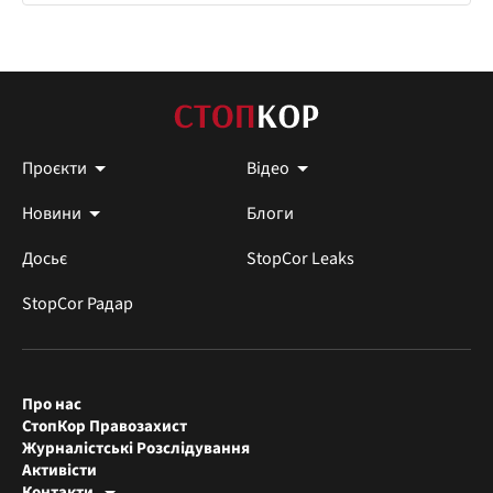
Проєкти
Відео
Новини
Блоги
Досьє
StopCor Leaks
StopCor Радар
Про нас
СтопКор Правозахист
Журналістські Розслідування
Активісти
Контакти