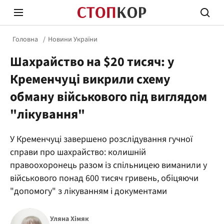
Головна
Новини України
Шахрайство на $20 тисяч: у
Кременчуці викрили схему
обману військового під виглядом
"лікування"
Стоп Політичній Корупції
Чесні
У Кременчуці завершено розслідування гучної
справи про шахрайство: колишній
Політика
Здор
правоохоронець разом із спільницею виманили у
військового понад 600 тисяч гривень, обіцяючи
"допомогу" з лікуванням і документами
Уляна Хімяк