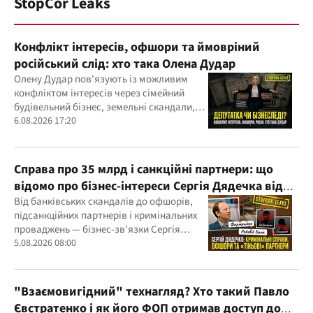
StopCor Leaks
Конфлікт інтересів, офшори та ймовріний
російський слід: хто така Олена Дудар
Олену Дудар пов'язують із можливим
конфліктом інтересів через сімейний
будівельний бізнес, земельні скандали,
судові справи
6.08.2026 17:20
Справа про 35 млрд і санкційні партнери: що
відомо про бізнес-інтереси Сергія Дядечка від
"Родовід Банку" до "ФАРМАСЕЛ"
Від банківських скандалів до офшорів,
підсанкційних партнерів і кримінальних
проваджень — бізнес-зв'язки Сергія
Дядечка й досі простягаються через
5.08.2026 08:00
Україну та кілька іноземних юрисдикцій
"Взаємовигідний" технагляд? Хто такий Павло
Євстратенко і як його ФОП отримав доступ до