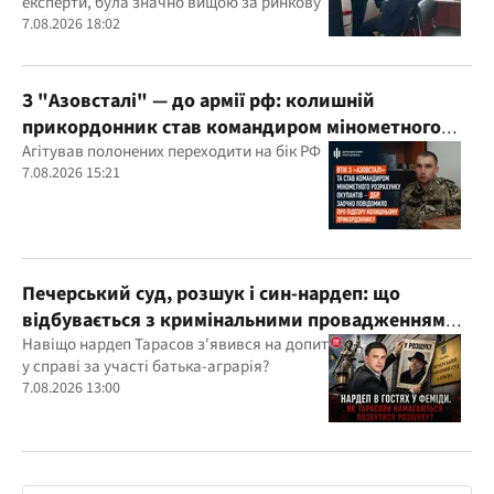
експерти, була значно вищою за ринкову
7.08.2026 18:02
З "Азовсталі" — до армії рф: колишній
прикордонник став командиром мінометного
розрахунку окупантів
Агітував полонених переходити на бік РФ
7.08.2026 15:21
Печерський суд, розшук і син-нардеп: що
відбувається з кримінальними провадженнями
за участі агробарона Тарасова?
Навіщо нардеп Тарасов з'явився на допит
у справі за участі батька-аграрія?
7.08.2026 13:00