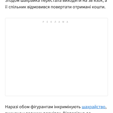
Згодом шахрайка перестала виходити на зв’язок, а
її спільник відмовився повертати отримані кошти.
Наразі обом фігурантам інкримінують
шахрайство
,