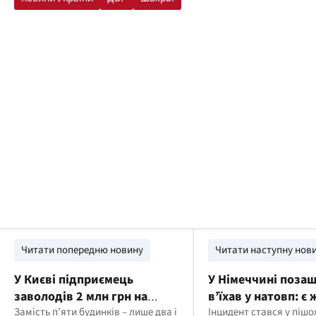
Читати попередню новину
Читати наступну нов
У Києві підприємець
У Німеччині поза
заволодів 2 млн грн на
в’їхав у натовп: є
модульні будинки для
Замість п’яти будинків – лише два і
Інцидент стався у пішох