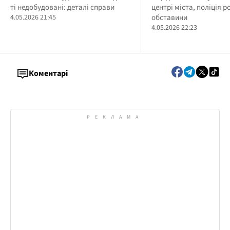
ті недобудовані: деталі справи
центрі міста, поліція р
Ірпеня – оголошено підозру
4.05.2026 21:45
обставини
4.05.2026 22:23
Коментарі