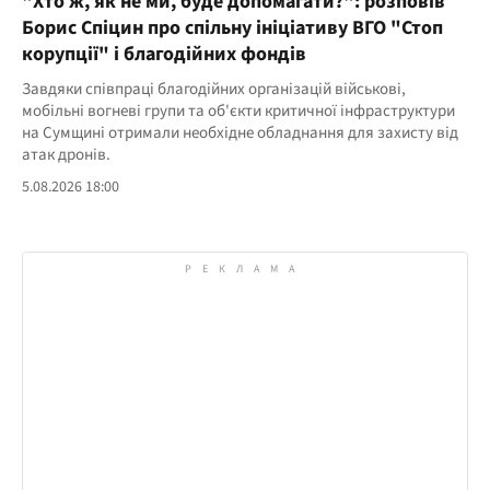
"Хто ж, як не ми, буде допомагати?": розповів
Борис Спіцин про спільну ініціативу ВГО "Стоп
корупції" і благодійних фондів
Завдяки співпраці благодійних організацій військові,
мобільні вогневі групи та об'єкти критичної інфраструктури
на Сумщині отримали необхідне обладнання для захисту від
атак дронів.
5.08.2026 18:00