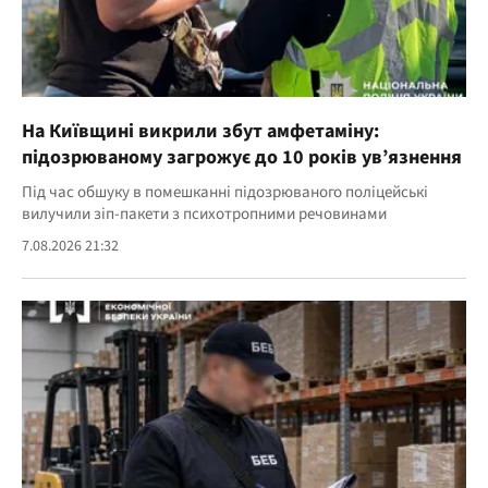
На Київщині викрили збут амфетаміну:
підозрюваному загрожує до 10 років ув’язнення
Під час обшуку в помешканні підозрюваного поліцейські
вилучили зіп-пакети з психотропними речовинами
7.08.2026 21:32