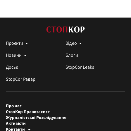
Проєкти
Відео
Новини
Блоги
Досьє
StopCor Leaks
StopCor Радар
Про нас
СтопКор Правозахист
Журналістські Розслідування
Активісти
Контакти