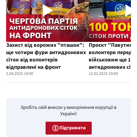
Захист від ворожих "пташок":
Проєкт "Павутиння
ще чотири фури антидронових
волонтери переда
сіток від волонтерів
військовим ще 100
відправлені на фронт
антидронових сіто
2.04.2025 19:00
12.02.2025 19:00
Зробіть свій внесок у викорінення корупції в
Україні!
Підтримати