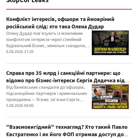
Конфлікт інтересів, офшори та ймовріний
російський слід: хто така Олена Дудар
Олену Дудар пов'язують із можливим
конфліктом інтересів через сімейний
будівельний бізнес, земельні скандали,
судові справи
6.08.2026 17:20
Справа про 35 млрд і санкційні партнери: що
відомо про бізнес-інтереси Сергія Дядечка від
"Родовід Банку" до "ФАРМАСЕЛ"
Від банківських скандалів до офшорів,
підсанкційних партнерів і кримінальних
проваджень — бізнес-зв'язки Сергія
Дядечка й досі простягаються через
5.08.2026 08:00
Україну та кілька іноземних юрисдикцій
"Взаємовигідний" технагляд? Хто такий Павло
Євстратенко і як його ФОП отримав доступ до