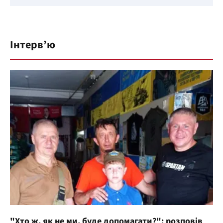
Інтерв’ю
"Хто ж, як не ми, буде допомагати?": розповів