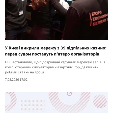
У Києві викрили мережу з 39 підпільних казино:
перед судом постануть п’ятеро організаторів
БЕБ встановило, що підозрювані керували мережею залів із
комп’ютерними симуляторами азартних ігор, де клієнти
робили ставки на гроші
7.08.2026 17:02