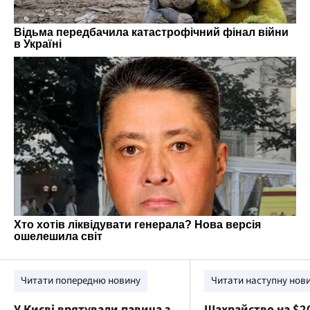
Читати попередню новину
Читати наступну нов
У Києві врятували павича з
Шахрайство на $20