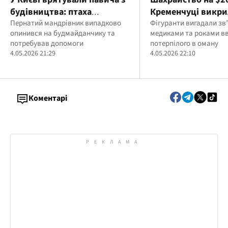
будівництва: птаха
Кременчуці викри
передали ветеринарам і
Пернатий мандрівник випадково
обману військовог
Фігуранти вигадали зв’
опинився на будмайданчику та
медиками та роками в
шукають власника
виглядом "лікува
потребував допомоги
потерпілого в оману
4.05.2026 21:29
4.05.2026 22:10
Коментарі