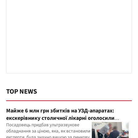
TOP NEWS
Майже 6 млн грн збитків на УЗД-апаратах:
екскерівнику столичної лікарні оголосили
підозру
Посадовець придбав ультразвукове
обладнання за ціною, яка, як встановили
експерти, була значно вищою за ринкову