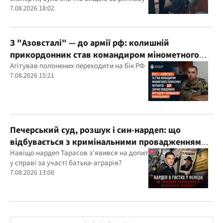
7.08.2026 18:02
З "Азовсталі" — до армії рф: колишній
прикордонник став командиром мінометного
розрахунку окупантів
Агітував полонених переходити на бік РФ
7.08.2026 15:21
Печерський суд, розшук і син-нардеп: що
відбувається з кримінальними провадженнями
за участі агробарона Тарасова?
Навіщо нардеп Тарасов з'явився на допит
у справі за участі батька-аграрія?
7.08.2026 13:00