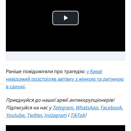
Play Video
Раніше повідомляли про трагедію:
у Києві
невідомий розстріляв автівку з жінкою та дитиною
в салоні
.
Приєднуйся до нашої армії антикорупціонерів!
Підписуйся на нас у
Telegram
,
WhatsApp
,
Facebook
,
Youtube
,
Twitter
,
Instagram
і
TikTok
!