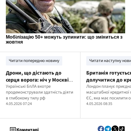
Читати попередню новину
Читати наступну нов
Дрони, що дістають до
Британія готуєтьс
серця ворога: ніч у Москві
долучитися до кр
під атакою
Українські БпЛА вкотре
90 млрд євро для 
Лондон планує приєдн
продемонстрували здатність діяти
масштабної кредитної
в глибокому тилу рф
ЄС, яка має посилити 
4.05.2026 07:24
підтримати економіку 
4.05.2026 08:35
Коментарі