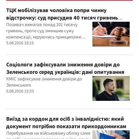
ТЦК мобілізував чоловіка попри чинну
відстрочку: суд присудив 40 тисяч гривень
компенсації
Позивач вимагав понад 101 тисячу
гривень, проте суд зменшив суму
компенсації, керуючись принципами
розумності та співмірності
5.08.2026 18:15
Соціологи зафіксували зниження довіри до
Зеленського серед українців: дані опитування
КМІС зафіксував зниження довіри до
Зеленського
5.08.2026 15:33
Виїзд за кордон для осіб з інвалідністю: який
документ потрібно показати прикордонникам
Перебування на військовому обліку саме