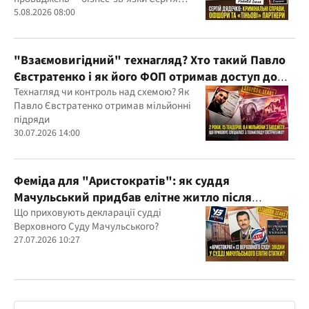
Дядечка й досі простягаються через
5.08.2026 08:00
Україну та кілька іноземних юрисдикцій
"Взаємовигідний" технагляд? Хто такий Павло
Євстратенко і як його ФОП отримав доступ до
бюджетних мільйонів?
Технагляд чи контроль над схемою? Як
Павло Євстратенко отримав мільйонні
підряди
30.07.2026 14:00
Феміда для "Аристократів": як суддя
Мачульський придбав елітне житло після
вердикту на користь забудовника?
Що приховують декларації судді
Верховного Суду Мачульського?
27.07.2026 10:27