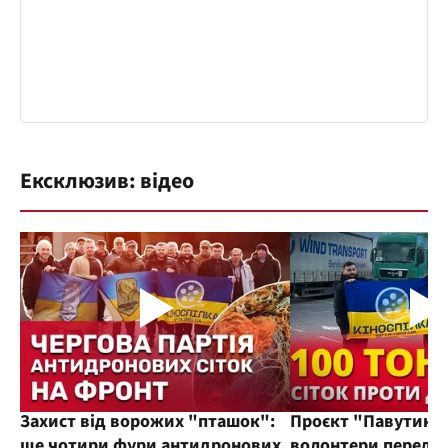
Ексклюзив: відео
Захист від ворожих "пташок":
Проєкт "Павутиння
ще чотири фури антидронових
волонтери переда