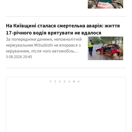
На Київщині сталася смертельна аварія: життя
17-річного водія врятувати не вдалося
За попередніми даними, неповнолітній
кермувальник Mitsubishi не впорався з
керуванням, після чого автомобіль
врізався у дерево
5.08.2026 20:45