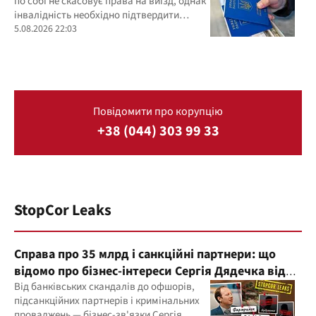
по собі не скасовує права на виїзд, однак
інвалідність необхідно підтвердити
документально
5.08.2026 22:03
Повідомити про корупцію
+38 (044) 303 99 33
StopCor Leaks
Справа про 35 млрд і санкційні партнери: що
відомо про бізнес-інтереси Сергія Дядечка від
"Родовід Банку" до "ФАРМАСЕЛ"
Від банківських скандалів до офшорів,
підсанкційних партнерів і кримінальних
проваджень — бізнес-зв'язки Сергія