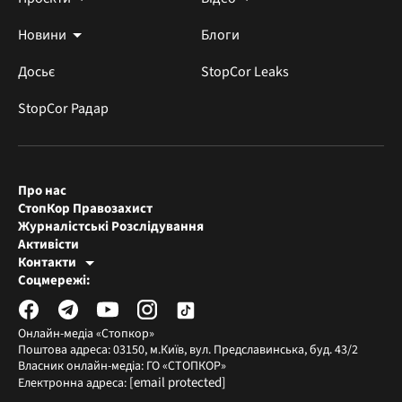
Новини
Блоги
Досьє
StopCor Leaks
StopCor Радар
Про нас
СтопКор Правозахист
Журналістські Розслідування
Активісти
Контакти
Редакція СтопКора
Соцмережі:
[email protected]
Журналісти-розслідувачі
[email protected]
Онлайн-медіа «Стопкор»
Поштова адреса: 03150, м.Київ, вул. Предславинська, буд. 43/2
Власник онлайн-медіа: ГО «СТОПКОР»
[email protected]
Електронна адреса: