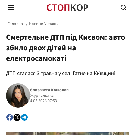
Головна
Новини України
Смертельне ДТП під Києвом: авто
збило двох дітей на
електросамокаті
Стоп Політичній Корупції
Чесні
ДТП сталася 3 травня у селі Гатне на Київщині
Єлизавета Кошолап
Політика
Здор
Журналістка
4.05.2026 07:53