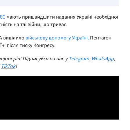
ЄС
мають пришвидшити надання Україні необхідної
ість на тлі війни, що триває.
А виділило
військову допомогу Україні.
Пентагон
ні після тиску Конгресу.
ціонерів! Підписуйся на нас у
Telegram
,
WhatsApp
,
і
TikTok
!