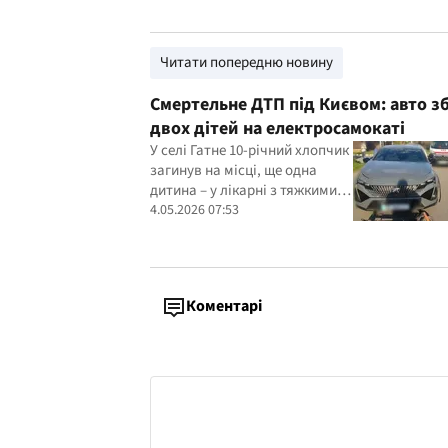
Читати попередню новину
Смертельне ДТП під Києвом: авто з
двох дітей на електросамокаті
У селі Гатне 10-річний хлопчик
загинув на місці, ще одна
дитина – у лікарні з тяжкими
травмами
4.05.2026 07:53
Коментарі