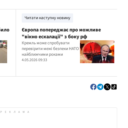
Читати наступну новину
било
Європа попереджає про можливе
"вікно ескалації" з боку рф
Кремль може спробувати
перевірити межі безпеки НАТО
найближчими роками
4.05.2026 09:33