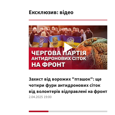
Ексклюзив: відео
Захист від ворожих "пташок": ще
Про
чотири фури антидронових сіток
вол
від волонтерів відправлені на фронт
100
2.04.2025 19:00
12.02