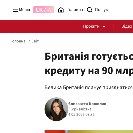
Меню
Головна
Проєкти
Відео
Головна
Світ
Британія готуєть
кредиту на 90 мл
Стоп Політичній Корупції
Чесні закупівлі
Велика Британія планує приєднатися
Політика
Здоров'я
Єлизавета Кошолап
Журналістка
4.05.2026 08:35