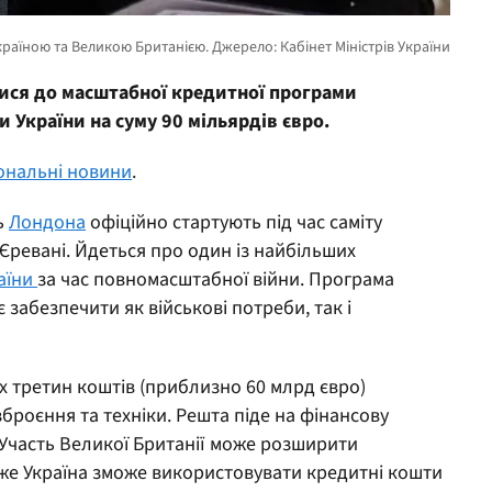
ися до масштабної кредитної програми
 України на суму 90 мільярдів євро.
іональні новини
.
ь
Лондона
офіційно стартують під час саміту
 Єревані. Йдеться про один із найбільших
аїни
за час повномасштабної війни. Програма
 забезпечити як військові потреби, так і
х третин коштів (приблизно 60 млрд євро)
броєння та техніки. Решта піде на фінансову
. Участь Великої Британії може розширити
дже Україна зможе використовувати кредитні кошти