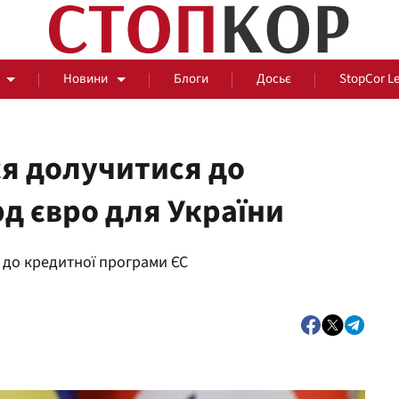
Новини
Блоги
Досьє
StopCor L
ся долучитися до
рд євро для України
За парканом
 до кредитної програми ЄС
Події
Сус