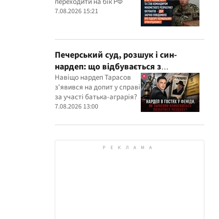
переходити на бік РФ
розрахунку окупантів
7.08.2026 15:21
Печерський суд, розшук і син-
нардеп: що відбувається з
кримінальними провадженнями за
Навіщо нардеп Тарасов
з'явився на допит у справі
участі агробарона Тарасова?
за участі батька-аграрія?
7.08.2026 13:00