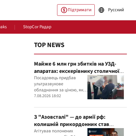
Підтримати
Русский
eaks
StopCor Радар
TOP NEWS
Майже 6 млн грн збитків на УЗД-
апаратах: екскерівнику столичної
лікарні оголосили підозру
Посадовець придбав
ультразвукове
обладнання за ціною, яка,
пільство
Світ
як встановили експерти,
7.08.2026 18:02
була значно вищою за
ринкову
З "Азовсталі" — до армії рф:
колишній прикордонник став
командиром мінометного
Агітував полонених