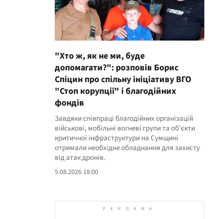
"Хто ж, як не ми, буде
допомагати?": розповів Борис
Спіцин про спільну ініціативу ВГО
"Стоп корупції" і благодійних
фондів
Завдяки співпраці благодійних організацій
військові, мобільні вогневі групи та об'єкти
критичної інфраструктури на Сумщині
отримали необхідне обладнання для захисту
від атак дронів.
5.08.2026 18:00