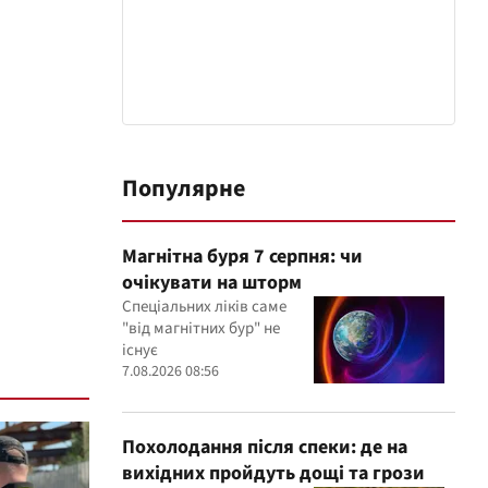
Популярне
Магнітна буря 7 серпня: чи
очікувати на шторм
Спеціальних ліків саме
"від магнітних бур" не
існує
7.08.2026 08:56
Похолодання після спеки: де на
вихідних пройдуть дощі та грози