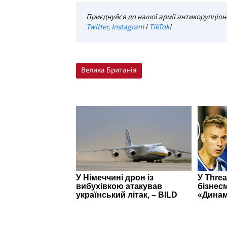
Приєднуйся до нашої армії антикорупціоне
Twitter
,
Instagram
і
TikTok
!
Велика Британія