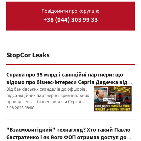
Повідомити про корупцію
+38 (044) 303 99 33
StopCor Leaks
Справа про 35 млрд і санкційні партнери: що
відомо про бізнес-інтереси Сергія Дядечка від
"Родовід Банку" до "ФАРМАСЕЛ"
Від банківських скандалів до офшорів,
підсанкційних партнерів і кримінальних
проваджень — бізнес-зв'язки Сергія
Дядечка й досі простягаються через
5.08.2026 08:00
Україну та кілька іноземних юрисдикцій
"Взаємовигідний" технагляд? Хто такий Павло
Євстратенко і як його ФОП отримав доступ до