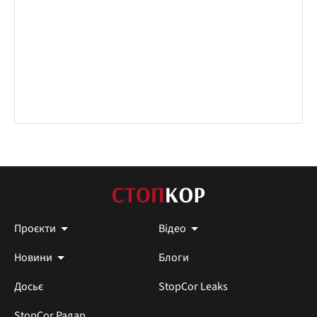
Проєкти
Відео
Новини
Блоги
Досьє
StopCor Leaks
StopCor Радар