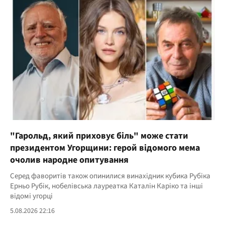
"Гарольд, який приховує біль" може стати
президентом Угорщини: герой відомого мема
очолив народне опитування
Серед фаворитів також опинилися винахідник кубика Рубіка
Ерньо Рубік, нобелівська лауреатка Каталін Каріко та інші
відомі угорці
5.08.2026 22:16