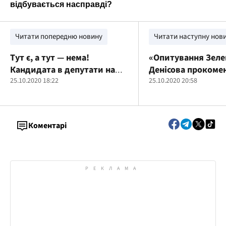
Читати попередню новину
Читати наступну нов
Тут є, а тут — нема!
«Опитування Зеле
Кандидата в депутати на
Денісова прокоме
Херсонщині “забули”
25.10.2020 18:22
залучення дітей
25.10.2020 20:58
включити до бюлетеня
Коментарі