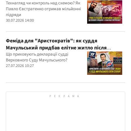
бюджетних мільйонів?
Технагляд чи контроль над схемою? Як
Павло Євстратенко отримав мільйонні
підряди
30.07.2026 14:00
Феміда для "Аристократів": як суддя
Мачульський придбав елітне житло після
вердикту на користь забудовника?
Що приховують декларації судді
Верховного Суду Мачульського?
27.07.2026 10:27