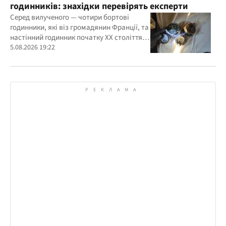
годинників: знахідки перевірять експерти
Серед вилученого — чотири бортові
годинники, які віз громадянин Франції, та
настінний годинник початку ХХ століття,
знайдений в автомобілі українця
5.08.2026 19:22