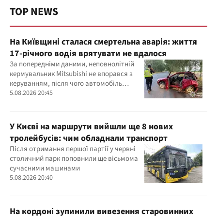
TOP NEWS
На Київщині сталася смертельна аварія: життя
17-річного водія врятувати не вдалося
За попередніми даними, неповнолітній
кермувальник Mitsubishi не впорався з
керуванням, після чого автомобіль
врізався у дерево
5.08.2026 20:45
У Києві на маршрути вийшли ще 8 нових
тролейбусів: чим обладнали транспорт
Після отримання першої партії у червні
столичний парк поповнили ще вісьмома
сучасними машинами
5.08.2026 20:40
На кордоні зупинили вивезення старовинних