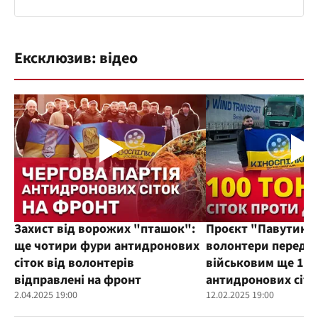
Ексклюзив: відео
Захист від ворожих "пташок":
Проєкт "Павутиння
ще чотири фури антидронових
волонтери переда
сіток від волонтерів
військовим ще 100
відправлені на фронт
антидронових сіто
2.04.2025 19:00
12.02.2025 19:00