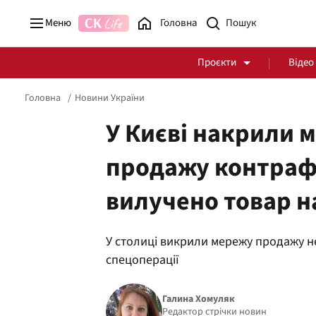
Меню
Головна
Проєкти
Відео
Головна
Новини України
У Києві накрили 
продажу контраф
Стоп Політичній Корупції
Чесні закупівлі
вилучено товар н
Політика
Здоров'я
У столиці викрили мережу продажу не
спецоперації
Галина Хомуляк
Редактор стрічки новин