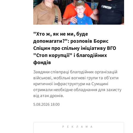
"Хто ж, як не ми, буде
допомагати?": розповів Борис
Спіцин про спільну ініціативу ВГО
"Стоп корупції" і благодійних
фондів
Завдяки співпраці благодійних організацій
військові, мобільні вогневі групи та об'єкти
критичної інфраструктури на Сумщині
отримали необхідне обладнання для захисту
від атак дронів.
5.08.2026 18:00