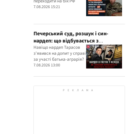
переходити на бік РФ
розрахунку окупантів
7.08.2026 15:21
Печерський суд, розшук і син-
нардеп: що відбувається з
кримінальними провадженнями за
Навіщо нардеп Тарасов
з'явився на допит у справі
участі агробарона Тарасова?
за участі батька-аграрія?
7.08.2026 13:00