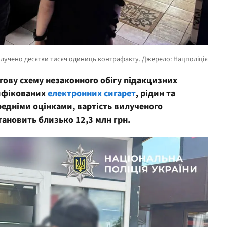
ову схему незаконного обігу підакцизних
сифікованих
електронних сигарет
, рідин та
редніми оцінками, вартість вилученого
ановить близько 12,3 млн грн.