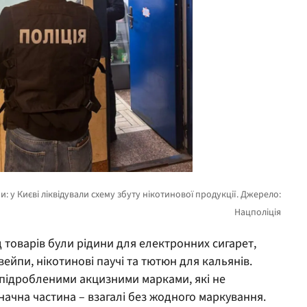
товарів були рідини для електронних сигарет,
ейпи, нікотинові паучі та тютюн для кальянів.
 підробленими акцизними марками, які не
начна частина – взагалі без жодного маркування.