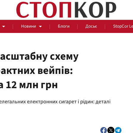
Новини
Блоги
Досьє
StopCor L
масштабну схему
актних вейпів:
За парканом
а 12 млн грн
Події
Сус
легальних електронних сигарет і рідин: деталі