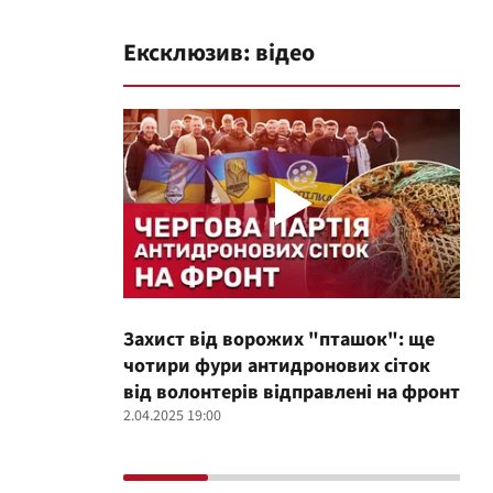
Ексклюзив: відео
Захист від ворожих "пташок": ще
Про
чотири фури антидронових сіток
вол
від волонтерів відправлені на фронт
100
2.04.2025 19:00
12.02