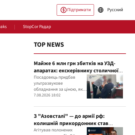
Підтримати
Русский
eaks
StopCor Радар
TOP NEWS
Майже 6 млн грн збитків на УЗД-
апаратах: екскерівнику столичної
лікарні оголосили підозру
Посадовець придбав
ультразвукове
обладнання за ціною, яка,
пільство
Світ
як встановили експерти,
7.08.2026 18:02
була значно вищою за
ринкову
З "Азовсталі" — до армії рф:
колишній прикордонник став
командиром мінометного
Агітував полонених