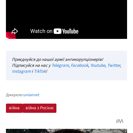
Приєднуйся до нашої армії антикорупціонерів!
Підписуйся на нас у
Telegram
,
Facebook
,
Youtube
,
Twitter
,
Instagram
і
TikTok
!
Джерело:
uniannet
війна
війна з Росією