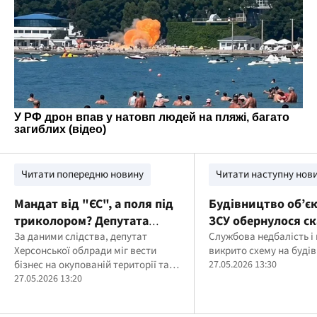
Читати попередню новину
Читати наступну нов
Мандат від "ЄС", а поля під
Будівництво об’єк
триколором? Депутата
ЗСУ обернулося с
Херсонської облради
За даними слідства, депутат
державі завдали п
Службова недбалість і 
Херсонської облради міг вести
викрито схему на буді
затримали під час
млн грн збитків
бізнес на окупованій території та
27.05.2026 13:30
романтичного відпочинку в
сплачувати податки до бюджету
27.05.2026 13:20
Одесі
рф