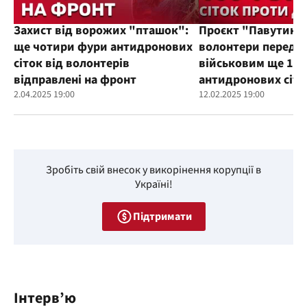
Захист від ворожих "пташок":
Проєкт "Павутиння
ще чотири фури антидронових
волонтери переда
сіток від волонтерів
військовим ще 100
відправлені на фронт
антидронових сіто
2.04.2025 19:00
12.02.2025 19:00
Зробіть свій внесок у викорінення корупції в
Україні!
Підтримати
Інтерв’ю