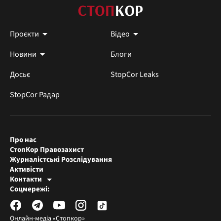
Проєкти
Відео
Новини
Блоги
Досьє
StopCor Leaks
StopCor Радар
Про нас
СтопКор Правозахист
Журналістські Розслідування
Активісти
Контакти
Редакція СтопКора
Соцмережі:
[email protected]
Журналісти-розслідувачі
[email protected]
Онлайн-медіа «Стопкор»