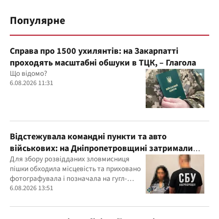
Популярне
Справа про 1500 ухилянтів: на Закарпатті
проходять масштабні обшуки в ТЦК, – Глагола
Що відомо?
6.08.2026 11:31
Відстежувала командні пункти та авто
військових: на Дніпропетровщині затримали
агентку ФСБ
Для збору розвідданих зловмисниця
пішки обходила місцевість та приховано
фотографувала і позначала на гугл-
картах об’єкти
6.08.2026 13:51