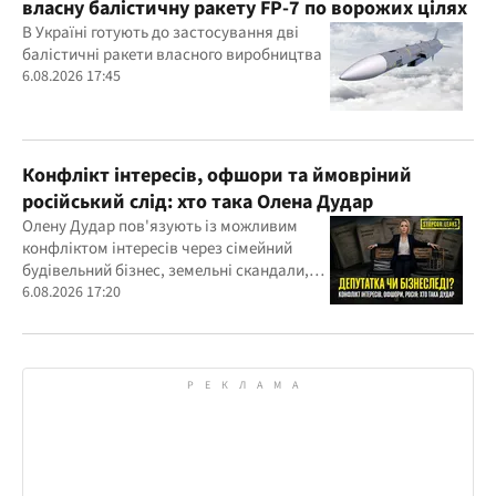
власну балістичну ракету FP-7 по ворожих цілях
В Україні готують до застосування дві
балістичні ракети власного виробництва
6.08.2026 17:45
Конфлікт інтересів, офшори та ймовріний
російський слід: хто така Олена Дудар
Олену Дудар пов'язують із можливим
конфліктом інтересів через сімейний
будівельний бізнес, земельні скандали,
судові справи
6.08.2026 17:20