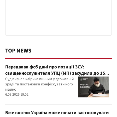
TOP NEWS
Передавав фсб дані про позиції ЗСУ:
священнослужителя УПЦ (МП) засудили до 15
років
Суд визнав клірика винним у державній
зраді та постановив конфіскувати його
майно
6.08.2026 19:02
Вже восени Україна може почати застосовувати