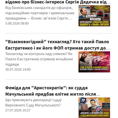
відомо про бізнес-інтереси Сергія Дядечка від
"Родовід Банку" до "ФАРМАСЕЛ"
Від банківських скандалів до офшорів,
підсанкційних партнерів і кримінальних
проваджень — бізнес-зв'язки Сергія
Дядечка й досі простягаються через
5.08.2026 08:00
Україну та кілька іноземних юрисдикцій
"Взаємовигідний" технагляд? Хто такий Павло
Євстратенко і як його ФОП отримав доступ до
бюджетних мільйонів?
Технагляд чи контроль над схемою? Як
Павло Євстратенко отримав мільйонні
підряди
30.07.2026 14:00
Феміда для "Аристократів": як суддя
Мачульський придбав елітне житло після
вердикту на користь забудовника?
Що приховують декларації судді
Верховного Суду Мачульського?
27.07.2026 10:27