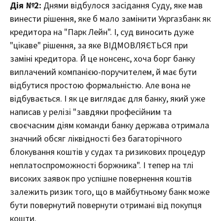
Дія №2:
Днями відбулося засідання Суду, яке мав
винести рішення, яке б мало замінити Укргазбанк як
кредитора на "Парк Лейн". І, суд виносить дуже
"цікаве" рішення, за яке ВІДМОВЛЯЄТЬСЯ при
заміні кредитора. Й це нонсенс, хоча борг банку
виплачений компанією-поручителем, й має бути
відбутися простою формальністю. Але вона не
відбувається. І як це виглядає для банку, який уже
написав у релізі "завдяки професійним та
своєчасним діям команди банку держава отримала
значний обсяг ліквідності без багаторічного
блокування коштів у судах та ризикових процедур
неплатоспроможності боржника". І тепер на тлі
високих заявок про успішне повернення коштів
залежить ризик того, що в майбутньому банк може
бути повернутий повернути отримані від покупця
кошти.