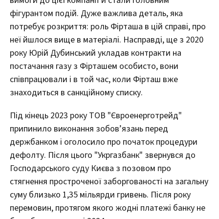
вимоги до цієї компанії й стали головним
фігурантом подій. Дуже важлива деталь, яка
потребує розкриття: роль Фірташа в цій справі, про
неї йшлося вище в матеріалі. Насправді, ще з 2020
року Юрій Дубинський укладав контракти на
постачання газу з Фірташем особисто, вони
співпрацювали і в той час, коли Фірташ вже
знаходиться в санкційному списку.
Під кінець 2023 року ТОВ "Євроенерготрейд"
припинило виконання зобов’язань перед
держбанком і оголосило про початок процедури
дефолту. Після цього "Укргазбанк" звернувся до
Господарського суду Києва з позовом про
стягнення простроченої заборгованості на загальну
суму близько 1,35 мільярди гривень. Після року
перемовин, протягом якого жодні платежі банку не