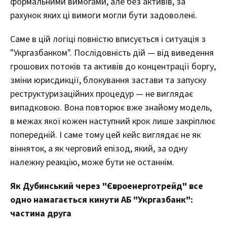
формальними вимогами, але без активів, за
рахунок яких ці вимоги могли бути задоволені.
Саме в цій логіці повністю вписується і ситуація з
"Укргазбанком". Послідовність дій — від виведення
грошових потоків та активів до концентрації боргу,
зміни юрисдикції, блокування застави та запуску
реструктуризаційних процедур — не виглядає
випадковою. Вона повторює вже знайому модель,
в межах якої кожен наступний крок лише закріплює
попередній. І саме тому цей кейс виглядає не як
вінняток, а як черговий епізод, який, за одну
належну реакцію, може бути не останнім.
Як Дубинський через "Євроенерготрейд" все
одно намагається кинути АБ "Укргазбанк":
частина друга