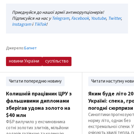
Приєднуйся до нашої армії антикорупціонерів!
Підписуйся на нас у
Telegram
,
Facebook
,
Youtube
,
Twitter
,
Instagram
і
TikTok
!
Джерело:
Багнет
новини України
суспільство
Читати попередню новину
Читати наступну нов
Колишній працівник ЦРУ з
Яким буде літо 20
фальшивими дипломами
Україні: спека, гр
зберігав удома золото на
погодні сюрпризи
$40 млн
Синоптики прогнозуют
норму літо, однак без
ФБР вилучило у ексчиновника
екстремальної спеки. У
сотні золотих злитків, мільйони
очікують хвилі тепла, г
доларів готівкою та колекцію