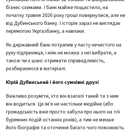
бізнес-схемами. І банк майже пощастило, на
початку травня 2026 року гроші повернулися, але не
від Дубинського банку. І історія зараз не виглядає
перемогою Укргазбанку, а навпаки.
Як державний банк потрапив у пасту нечистого на
руку підприємця, і ніяк не можна з неї вибрати, а
також чи є шанс отримати справедливість,
розбираємося в матеріалі.
Юрій Дубинський і його сумнівні друзі
Важливо розуміти, хто він взагалі такий та з ким
він водиться. Це ім'я не настільки медійне (або
громадськість вже просто забула про нього на тлі
буремних подій останніх років), а тим не менше
його біографія та оточення багато чого пояснюють.