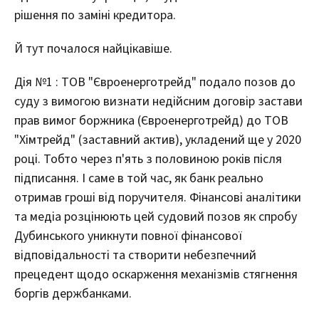
рішення по заміні кредитора.
Й тут почалося найцікавіше.
Дія №1 : ТОВ "Євроенерготрейд" подало позов до
суду з вимогою визнати недійсним договір застави
прав вимог боржника (Євроенерготрейд) до ТОВ
"Хімтрейд" (заставний актив), укладений ще у 2020
році. Тобто через п'ять з половиною років після
підписання. І саме в той час, як банк реально
отримав гроші від поручителя. Фінансові аналітики
та медіа розцінюють цей судовий позов як спробу
Дубинського уникнути повної фінансової
відповідальності та створити небезпечний
прецедент щодо оскарження механізмів стягнення
боргів держбанками.