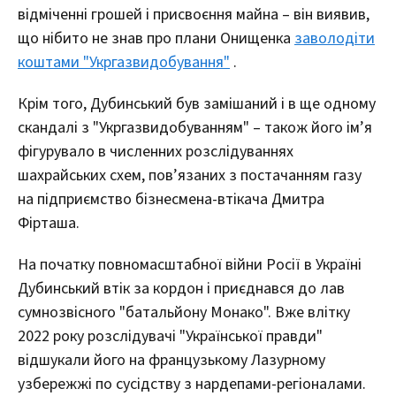
відміченні грошей і присвоєння майна – він виявив,
що нібито не знав про плани Онищенка
заволодіти
коштами "Укргазвидобування"
.
Крім того, Дубинський був замішаний і в ще одному
скандалі з "Укргазвидобуванням" – також його ім’я
фігурувало в численних розслідуваннях
шахрайських схем, пов’язаних з постачанням газу
на підприємство бізнесмена-втікача Дмитра
Фірташа.
На початку повномасштабної війни Росії в Україні
Дубинський втік за кордон і приєднався до лав
сумнозвісного "батальйону Монако". Вже влітку
2022 року розслідувачі "Української правди"
відшукали його на французькому Лазурному
узбережжі по сусідству з нардепами-регіоналами.