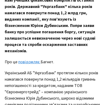
найгучніших фінансових конфліктів останніх
років. Державний "Укргазбанк" кілька років
намагався повернути понад 1,2 млрд грн,
виданих компанії, яку пов’язують із
бізнесменом Юрієм Дубинським. Попри заяви
банку про успішне погашення боргу, ситуація
залишається невизначеною через нові судові
процеси та спроби оскарження заставних
механізмів.
Про це
повідомляє
Багнет.
Український АБ "Укргазбанк" протягом кількох років
намагався повернути понад 1,2 мільярдів гривень
непогашеності за кредитом, наданим ТОВ
"Євроенерготрейд" – компанією українського
бізнесмена Юрія Дубинського, широко відомими
сумнівами політичними зв’язками та шахрайськими