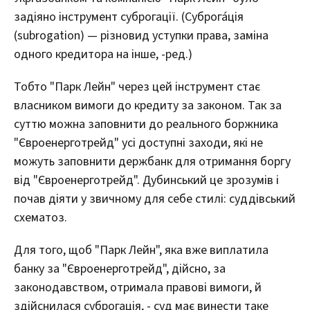
задіяно інструмент суброгації. (Суброга́ція
(subrogation) — різновид уступки права, заміна
одного кредитора на інше, -ред.)
Тобто "Парк Лейн" через цей інструмент стає
власником вимоги до кредиту за законом. Так за
суттю можна заповнити до реального боржника
"Євроенерготрейд" усі доступні заходи, які не
можуть заповнити держбанк для отримання боргу
від "Євроенерготрейд". Дубинський це зрозумів і
почав діяти у звичному для себе стилі: суддівський
схематоз.
Для того, щоб "Парк Лейн", яка вже виплатила
банку за "Євроенерготрейд", дійсно, за
законодавством, отримала правові вимоги, й
здійснилася суброгація, - суд має винести таке