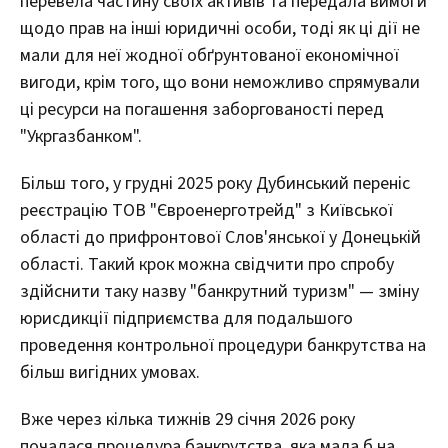
перевела частину своїх активів та передала вимоги
щодо прав на інші юридичні особи, тоді як ці дії не
мали для неї жодної обґрунтованої економічної
вигоди, крім того, що вони неможливо спрямували
ці ресурси на погашення заборгованості перед
"Укргазбанком".
Більш того, у грудні 2025 року Дубинський переніс
реєстрацію ТОВ "Євроенерготрейд" з Київської
області до прифронтової Слов'янської у Донецькій
області. Такий крок можна свідчити про спробу
здійснити таку назву "банкрутний туризм" — зміну
юрисдикції підприємства для подальшого
проведення контрольної процедури банкрутства на
більш вигідних умовах.
Вже через кілька тижнів 29 січня 2026 року
почалася процедура банкрутства, яка мала б на