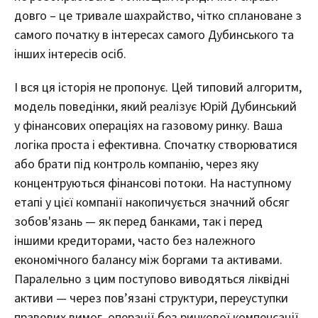
довго – це тривале шахрайство, чітко сплановане з
самого початку в інтересах самого Дубинського та
інших інтересів осіб.
І вся ця історія не пропонує. Цей типовий алгоритм,
модель поведінки, який реалізує Юрій Дубинський
у фінансових операціях на газовому ринку. Ваша
логіка проста і ефективна. Спочатку створюватися
або брати під контроль компанію, через яку
концентруються фінансові потоки. На наступному
етапі у цієї компанії накопичується значний обсяг
зобов'язань — як перед банками, так і перед
іншими кредиторами, часто без належного
економічного балансу між боргами та активами.
Паралельно з цим поступово виводяться ліквідні
активи — через пов’язані структури, переуступки
правових вимог, операції без ринкової компенсації