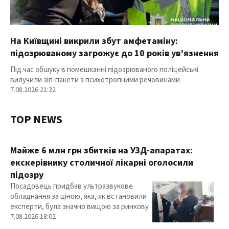
На Київщині викрили збут амфетаміну:
підозрюваному загрожує до 10 років ув’язнення
Під час обшуку в помешканні підозрюваного поліцейські
вилучили зіп-пакети з психотропними речовинами
7.08.2026 21:32
TOP NEWS
Майже 6 млн грн збитків на УЗД-апаратах:
екскерівнику столичної лікарні оголосили
підозру
Посадовець придбав ультразвукове
обладнання за ціною, яка, як встановили
експерти, була значно вищою за ринкову
7.08.2026 18:02