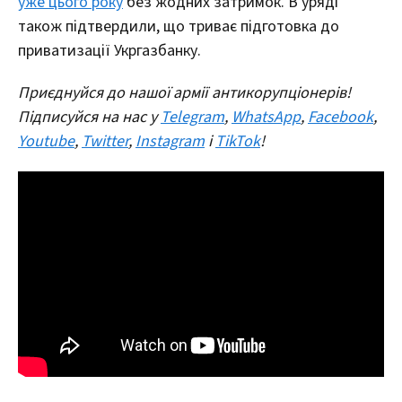
уже цього року
без жодних затримок. В уряді
також підтвердили, що триває підготовка до
приватизації Укргазбанку.
Приєднуйся до нашої армії антикорупціонерів!
Підписуйся на нас у
Telegram
,
WhatsApp
,
Facebook
,
Youtube
,
Twitter
,
Instagram
і
TikTok
!