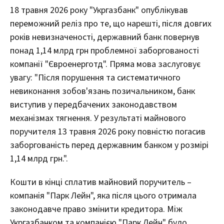
18 травня 2026 року "Укргазбанк" опублікував
переможний реліз про те, що нарешті, після довгих
років невизначеності, державний банк повернув
понад 1,14 млрд грн проблемної заборгованості
компанії "Євроенерготд". Пряма мова заслуговує
увагу: "Після порушення та систематичного
невиконання зобов'язань позичальником, банк
виступив у передбачених законодавством
механізмах тягнення. У результаті майнового
поручителя 13 травня 2026 року повністю погасив
заборгованість перед державним банком у розмірі
1,14 млрд грн.".
Кошти в кінці сплатив майновий поручитель –
компанія "Парк Лейн", яка після цього отримала
законодавче право змінити кредитора. Між
Укргазбанком та компанією "Парк Лейн" було