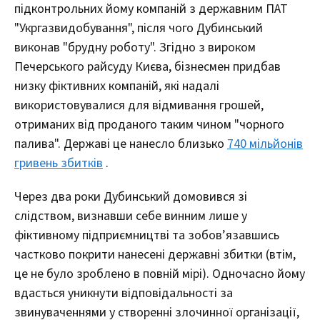
підконтрольних йому компаній з державним ПАТ
"Укргазвидобування", після чого Дубинський
виконав "брудну роботу". Згідно з вироком
Печерського райсуду Києва, бізнесмен придбав
низку фіктивних компаній, які надалі
використовувалися для відмивання грошей,
отриманих від проданого таким чином "чорного
палива". Державі це нанесло близько
740 мільйонів
гривень збитків
.
Через два роки Дубинський домовився зі
слідством, визнавши себе винним лише у
фіктивному підприємництві та зобов’язавшись
частково покрити нанесені державні збитки (втім,
це не було зроблено в повній мірі). Одночасно йому
вдасться уникнути відповідальності за
звинуваченнями у створенні злочинної організації,