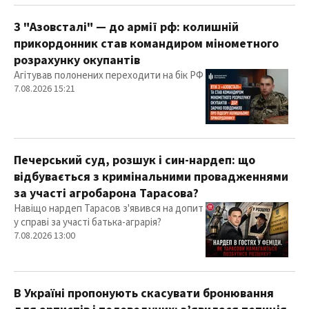
З "Азовсталі" — до армії рф: колишній
прикордонник став командиром мінометного
розрахунку окупантів
Агітував полонених переходити на бік РФ
7.08.2026 15:21
Печерський суд, розшук і син-нардеп: що
відбувається з кримінальними провадженнями
за участі агробарона Тарасова?
Навіщо нардеп Тарасов з'явився на допит
у справі за участі батька-аграрія?
7.08.2026 13:00
В Україні пропонують скасувати бронювання