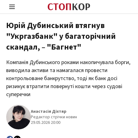
Юрій Дубинський втягнув
"Укргазбанк" у багаторічний
Стоп Політичній Корупції
Чесні
скандал, – "Багнет"
Компанія Дубинського роками накопичувала борги,
Політика
Здор
виводила активи та намагалася провести
контрольоване банкрутство, тоді як банк досі
ризикує втратити повернуті кошти через судові
суперечки
Анастасія Діхтяр
Редактор стрічки новин
29.05.2026 20:00