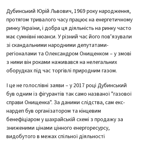
Дубинський Юрій Львович, 1969 року народження,
протягом тривалого часу працює на енергетичному
ринку України, і добра ця діяльність на ринку часто
має сумнівні нюанси. У різний час його пов’язували
зі скандальними народними депутатами-
регіоналами та Олександром Онищенком – у змові
з ними він роками наживався на нелегальних
оборудках під час торгівлі природним газом.
І це не голослівні заяви – у 2017 році Дубинський
був одним із фігурантів так само названої "газової
справи Онищенка". За даними слідства, сам екс-
нардеп був організатором та кінцевим
бенефіціаром у шахрайській схемі з продажу за
зниженими цінами цінного енергоресурсу,
видобутого в межах спільної діяльності