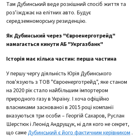
Там Дубинський веде розкішний спосіб життя та
роз'їжджає на елітних авто. Будує
середземноморську резиденцію.
Як Дубинський через "Євроенерготрейд"
намагається кинути АБ "Укргазбанк"
Історія має кілька частин: перша частина
У першу чергу діяльність Юрія Дубинського
пов'язують з ТОВ "Євроенерготрейд", яке станом
на 2020 рік стало найбільшим імпортером
природного газу в Україну. І хоча офіційно
власниками заснованої в 2015 році компанії
вказуються три особи – Георгій Сахаров, Руслан
Шерстюк і Леонід Андрущук, ні для кого не секрет,
що саме
Дубинський є його фактичним керівником
.