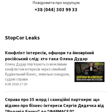
Повідомити про корупцію
+38 (044) 303 99 33
StopCor Leaks
Конфлікт інтересів, офшори та ймовріний
російський слід: хто така Олена Дудар
Олену Дудар пов'язують із можливим
конфліктом інтересів через сімейний
будівельний бізнес, земельні скандали,
судові справи
6.08.2026 17:20
Справа про 35 млрд і санкційні партнери: що
відомо про бізнес-інтереси Сергія Дядечка від
"Родовід Банку" до "ФАРМАСЕЛ"