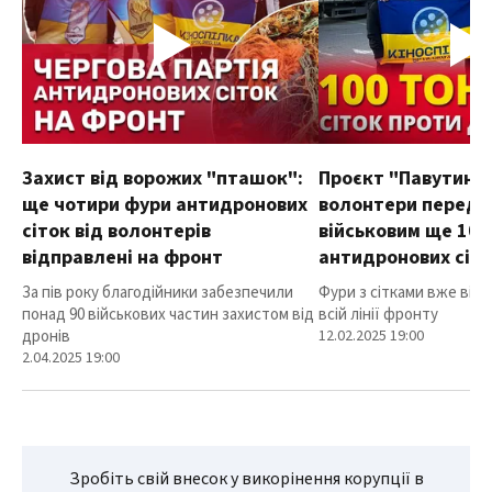
Захист від ворожих "пташок":
Проєкт "Павутиння
ще чотири фури антидронових
волонтери переда
сіток від волонтерів
військовим ще 100
відправлені на фронт
антидронових сіт
За пів року благодійники забезпечили
Фури з сітками вже від
понад 90 військових частин захистом від
всій лінії фронту
дронів
12.02.2025 19:00
2.04.2025 19:00
Зробіть свій внесок у викорінення корупції в