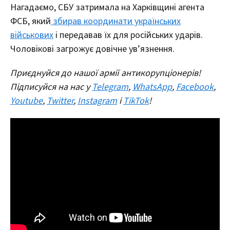
Нагадаємо, СБУ затримала на Харківщині агента
ФСБ, який
збирав координати українських
військових
і передавав їх для російських ударів.
Чоловікові загрожує довічне ув’язнення.
Приєднуйся до нашої армії антикорупціонерів!
Підписуйся на нас у
Telegram
,
WhatsApp
,
Facebook
,
Youtube
,
Twitter
,
Instagram
і
TikTok
!