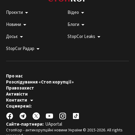
Проєкти
Відео
Новини
Блоги
Досьє
StopCor Leaks
StopCor Радар
Про нас
Розслідування «Стоп корупції»
Правозахист
Активісти
Контакти
Гаряча лінія:
Соцмережі:
044 303 99 33
Редакція СтопКору:
stopcor.org@gmail.com
Юристи:
law@stopcor.org
Правозахисники:
pravo@stopcor.org
Сайти-партнери:
UAportal
Журналісти-розслідувачі:
media@stopcor.org
СтопКор - антикорупційні новини України © 2015-2026. All rights