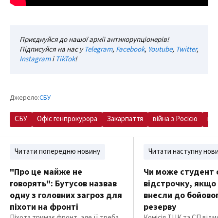
Приєднуйся до нашої армії антикорупціонерів!
Підписуйся на нас у
Telegram
,
Facebook
,
Youtube
,
Twitter
,
Instagram
і
TikTok
!
Джерело:
СБУ
СБУ
Офіс генпрокурора
Закарпаття
війна з Росією
ко
Читати попередню новину
Читати наступну нов
"Про це майже не
Чи може студент
говорять": Бутусов назвав
відстрочку, якщо
одну з головних загроз для
внесли до бойово
піхоти на фронті
резерву
Піхота тримає фронт, але її треба
Комісія ТЦК та СП відм