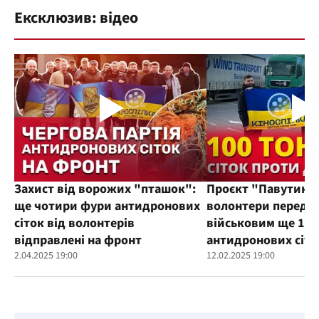
Ексклюзив: відео
Захист від ворожих "пташок":
Проєкт "Павутиння
ще чотири фури антидронових
волонтери переда
сіток від волонтерів
військовим ще 100
відправлені на фронт
антидронових сіто
2.04.2025 19:00
12.02.2025 19:00