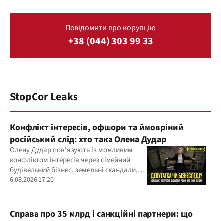
Повідомити про корупцію
+38 (044) 303 99 33
StopCor Leaks
Конфлікт інтересів, офшори та ймовріний
російський слід: хто така Олена Дудар
Олену Дудар пов'язують із можливим
конфліктом інтересів через сімейний
будівельний бізнес, земельні скандали,
судові справи
6.08.2026 17:20
Справа про 35 млрд і санкційні партнери: що