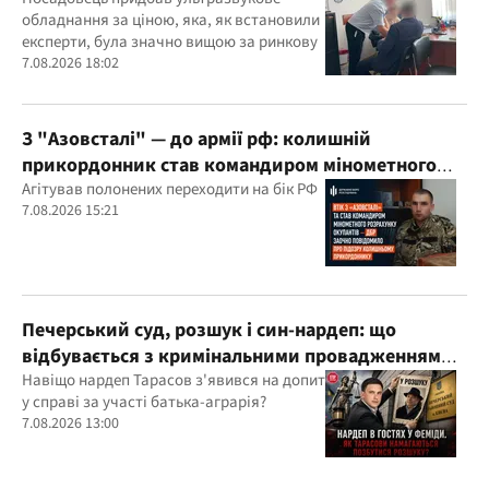
підозру
обладнання за ціною, яка, як встановили
експерти, була значно вищою за ринкову
7.08.2026 18:02
З "Азовсталі" — до армії рф: колишній
прикордонник став командиром мінометного
розрахунку окупантів
Агітував полонених переходити на бік РФ
7.08.2026 15:21
Печерський суд, розшук і син-нардеп: що
відбувається з кримінальними провадженнями
за участі агробарона Тарасова?
Навіщо нардеп Тарасов з'явився на допит
у справі за участі батька-аграрія?
7.08.2026 13:00