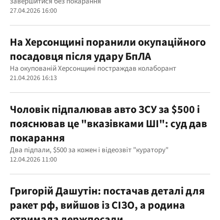
завершитися без покарання
27.04.2026 16:00
На Херсонщині поранили окупаційного
посадовця після удару БпЛА
На окупованій Херсонщині постраждав колаборант
21.04.2026 16:13
Чоловік підпалював авто ЗСУ за $500 і
пояснював це "вказівками ШІ": суд дав
покарання
Два підпали, $500 за кожен і відеозвіт "куратору"
12.04.2026 11:00
Григорій Дашутін: постачав деталі для
ракет рф, вийшов із СІЗО, а родина
отримала держпосади