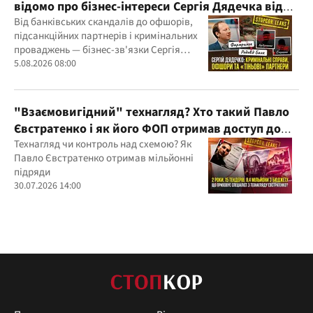
відомо про бізнес-інтереси Сергія Дядечка від
"Родовід Банку" до "ФАРМАСЕЛ"
Від банківських скандалів до офшорів,
підсанкційних партнерів і кримінальних
проваджень — бізнес-зв'язки Сергія
Дядечка й досі простягаються через
5.08.2026 08:00
Україну та кілька іноземних юрисдикцій
"Взаємовигідний" технагляд? Хто такий Павло
Євстратенко і як його ФОП отримав доступ до
бюджетних мільйонів?
Технагляд чи контроль над схемою? Як
Павло Євстратенко отримав мільйонні
підряди
30.07.2026 14:00