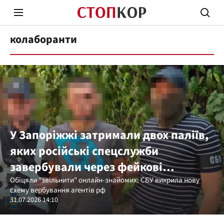
колаборанти
Стоп Політичній Корупції
Чесні
У Запоріжжі затримали двох паліїв,
яких російські спецслужби
Політика
Здор
завербували через фейкові
знайомства в Telegram
Обіцяли "звільнити" онлайн-знайомих: СБУ викрила нову
схему вербування агентів рф
31.07.2026 14:10