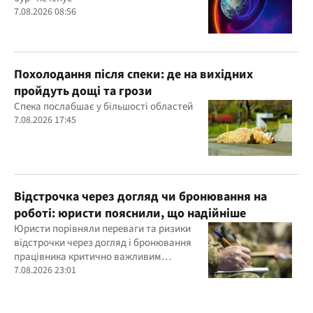
7.08.2026 08:56
Похолодання після спеки: де на вихідних
пройдуть дощі та грози
Спека послабшає у більшості областей
7.08.2026 17:45
Відстрочка через догляд чи бронювання на
роботі: юристи пояснили, що надійніше
Юристи порівняли переваги та ризики
відстрочки через догляд і бронювання
працівника критично важливим
підприємством
7.08.2026 23:01