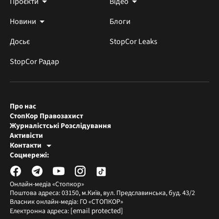
Проєкти
Відео
Новини
Блоги
Досьє
StopCor Leaks
StopCor Радар
Про нас
СтопКор Правозахист
Журналістські Розслідування
Активісти
Контакти
Редакція СтопКора
Соцмережі:
[email protected]
Журналісти-розслідувачі
[email protected]
Онлайн-медіа «Стопкор»
Поштова адреса: 03150, м.Київ, вул. Предславинська, буд. 43/2
Власник онлайн-медіа: ГО «СТОПКОР»
[email protected]
Електронна адреса: