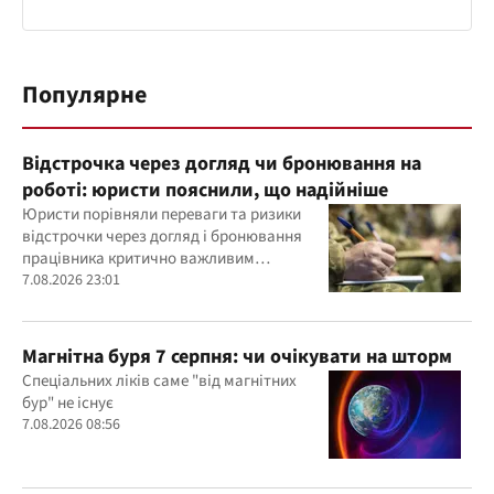
Популярне
Відстрочка через догляд чи бронювання на
роботі: юристи пояснили, що надійніше
Юристи порівняли переваги та ризики
відстрочки через догляд і бронювання
працівника критично важливим
підприємством
7.08.2026 23:01
Магнітна буря 7 серпня: чи очікувати на шторм
Спеціальних ліків саме "від магнітних
бур" не існує
7.08.2026 08:56