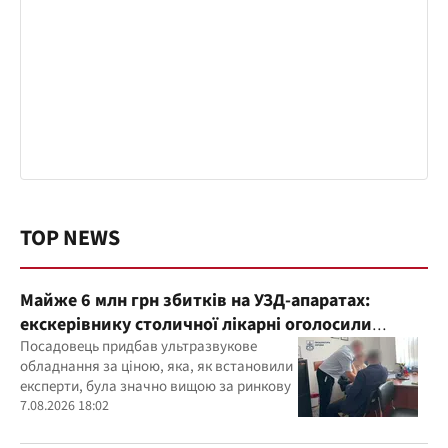
TOP NEWS
Майже 6 млн грн збитків на УЗД-апаратах:
екскерівнику столичної лікарні оголосили
підозру
Посадовець придбав ультразвукове
обладнання за ціною, яка, як встановили
експерти, була значно вищою за ринкову
7.08.2026 18:02