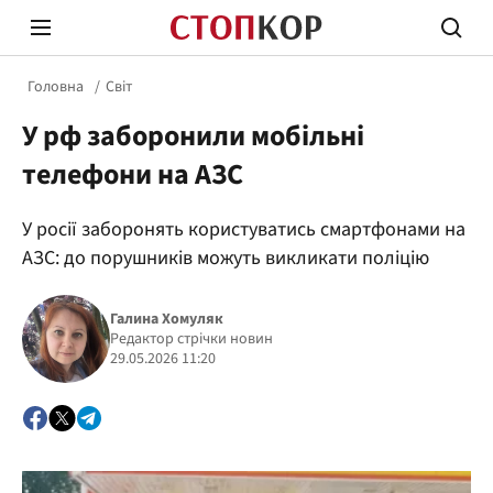
Головна
Світ
У рф заборонили мобільні
телефони на АЗС
У росії заборонять користуватись смартфонами на
Стоп Політичній Корупції
Чесні
АЗС: до порушників можуть викликати поліцію
Галина Хомуляк
Політика
Редактор стрічки новин
Здор
29.05.2026 11:20