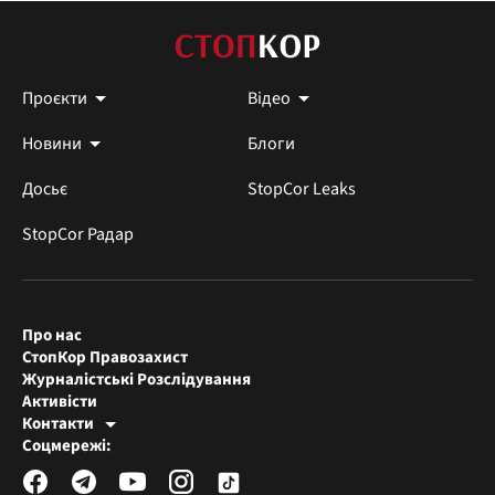
Проєкти
Відео
Новини
Блоги
Досьє
StopCor Leaks
StopCor Радар
Про нас
СтопКор Правозахист
Журналістські Розслідування
Активісти
Контакти
Редакція СтопКора
Соцмережі:
[email protected]
Журналісти-розслідувачі
[email protected]