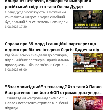
Конфлікт інтересів, офшори та ймовріний
російський слід: хто така Олена Дудар
Олену Дудар пов'язують із можливим
конфліктом інтересів через сімейний
будівельний бізнес, земельні скандали,
судові справи
6.08.2026 17:20
Справа про 35 млрд і санкційні партнери: що
відомо про бізнес-інтереси Сергія Дядечка від
"Родовід Банку" до "ФАРМАСЕЛ"
Від банківських скандалів до офшорів,
підсанкційних партнерів і кримінальних
проваджень — бізнес-зв'язки Сергія
Дядечка й досі простягаються через
5.08.2026 08:00
Україну та кілька іноземних юрисдикцій
"Взаємовигідний" технагляд? Хто такий Павло
Євстратенко і як його ФОП отримав доступ до
бюджетних мільйонів?
Технагляд чи контроль над схемою? Як
Павло Євстратенко отримав мільйонні
підряди