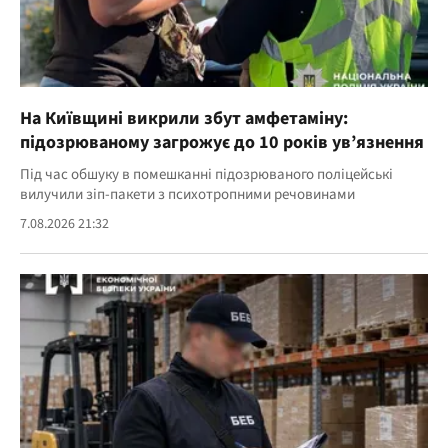
На Київщині викрили збут амфетаміну:
підозрюваному загрожує до 10 років ув’язнення
Під час обшуку в помешканні підозрюваного поліцейські
вилучили зіп-пакети з психотропними речовинами
7.08.2026 21:32