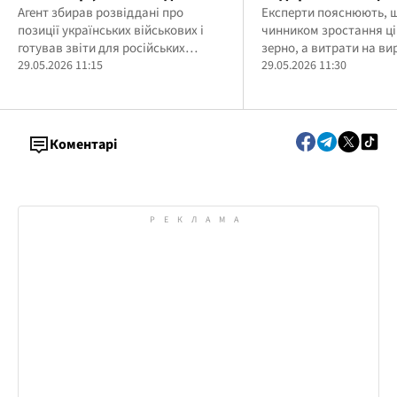
координати ЗСУ: СБУ
Агент збирав розвіддані про
уже до осені
Експерти пояснюють, 
позиції українських військових і
чинником зростання ці
викрила агента ФСБ на
готував звіти для російських
зерно, а витрати на в
Харківщині
спецслужб
29.05.2026 11:15
які суттєво зросли під 
29.05.2026 11:30
Коментарі