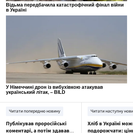
Читати попередню новину
Читати наступну нов
Публікував проросійські
Хліб в Україні мож
коментарі, а потім здавав
подорожчати: цін