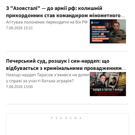
З "Азовсталі" — до армії рф: колишній
прикордонник став командиром мінометного
розрахунку окупантів
Агітував полонених переходити на бік РФ
7.08.2026 15:21
Печерський суд, розшук і син-нардеп: що
відбувається з кримінальними провадженнями
за участі агробарона Тарасова?
Навіщо нардеп Тарасов з'явився на допит
у справі за участі батька-аграрія?
7.08.2026 13:00