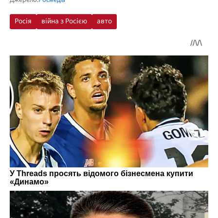
Джерело:
Росмедіа
Росія
війна з Росією
авто