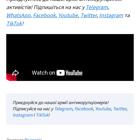
активістів! Підпишіться на нас у
Telegram
,
WhatsApp
,
Facebook
,
Youtube
,
Twitter
,
Instagram
та
TikTok
!
Приєднуйся до нашої армії антикорупціонерів!
Підписуйся на нас у
Telegram
,
Facebook
,
Youtube
,
Twitter
,
Instagram
і
TikTok
!