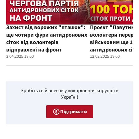
Захист від ворожих "пташок":
Проєкт "Павутиння
ще чотири фури антидронових
волонтери переда
сіток від волонтерів
військовим ще 100
відправлені на фронт
антидронових сіто
2.04.2025 19:00
12.02.2025 19:00
Зробіть свій внесок у викорінення корупції в
Україні!
Підтримати