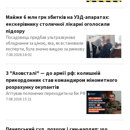
Майже 6 млн грн збитків на УЗД-апаратах:
екскерівнику столичної лікарні оголосили
підозру
Посадовець придбав ультразвукове
обладнання за ціною, яка, як встановили
експерти, була значно вищою за ринкову
7.08.2026 18:02
З "Азовсталі" — до армії рф: колишній
прикордонник став командиром мінометного
розрахунку окупантів
Агітував полонених переходити на бік РФ
7.08.2026 15:21
Печерський суд, розшук і син-нардеп: що