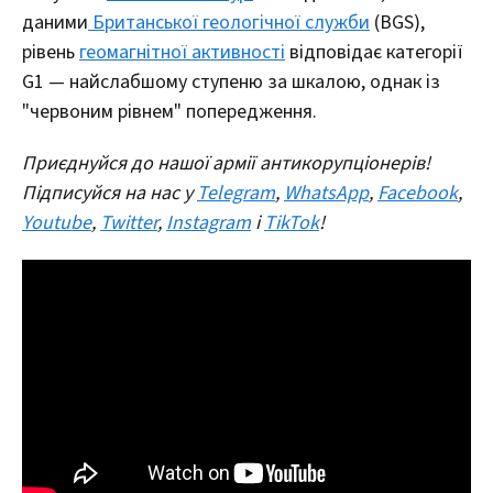
даними
Британської геологічної служби
(BGS),
рівень
геомагнітної активності
відповідає категорії
G1 — найслабшому ступеню за шкалою, однак із
"червоним рівнем" попередження.
Приєднуйся до нашої армії антикорупціонерів!
Підписуйся на нас у
Telegram
,
WhatsApp
,
Facebook
,
Youtube
,
Twitter
,
Instagram
і
TikTok
!