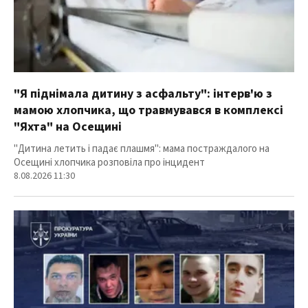
"Я піднімала дитину з асфальту": інтерв'ю з
мамою хлопчика, що травмувався в комплексі
"Яхта" на Осещині
"Дитина летить і падає плашмя": мама постраждалого на
Осещині хлопчика розповіла про інцидент
8.08.2026 11:30