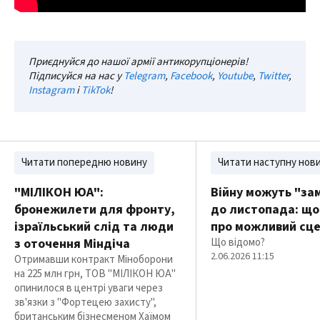
Приєднуйся до нашої армії антикорупціонерів!
Підписуйся на нас у
Telegram
,
Facebook
,
Youtube
,
Twitter
,
Instagram
і
TikTok
!
Читати попередню новину
Читати наступну нов
"МІЛІКОН ЮА":
Війну можуть "за
бронежилети для фронту,
до листопада: що
ізраїльський слід та люди
про можливий сце
з оточення Міндіча
Що відомо?
2.06.2026 11:15
Отримавши контракт Міноборони
на 225 млн грн, ТОВ "МІЛІКОН ЮА"
опинилося в центрі уваги через
зв'язки з "Фортецею захисту",
британським бізнесменом Хаїмом