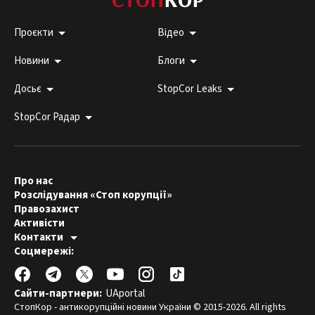
Проєкти
Відео
Новини
Блоги
Досьє
StopCor Leaks
StopCor Радар
Про нас
Розслідування «Стоп корупції»
Правозахист
Активісти
Контакти
Гаряча лінія:
Соцмережі:
044 303 99 33
Редакція СтопКору:
stopcor.org@gmail.com
Юристи:
law@stopcor.org
Правозахисники:
pravo@stopcor.org
Сайти-партнери:
UAportal
Журналісти-розслідувачі:
media@stopcor.org
СтопКор - антикорупційні новини України © 2015-2026. All rights