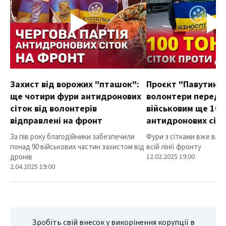
Захист від ворожих "пташок":
Проєкт "Павутиння
ще чотири фури антидронових
волонтери переда
сіток від волонтерів
військовим ще 100
відправлені на фронт
антидронових сіт
За пів року благодійники забезпечили
Фури з сітками вже від
понад 90 військових частин захистом від
всій лінії фронту
дронів
12.02.2025 19:00
2.04.2025 19:00
Зробіть свій внесок у викорінення корупції в