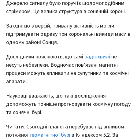
Джерело сигналу було поруч із шоломоподібним
стрімером. Це велика структура в сонячній короні.
За однією з версій, тривалу активність могли
підтримувати одразу три корональні викиди маси в
одному районі Сонця.
Дослідники пояснюють, що самі
радіохвилі
не
несуть небезпеки. Водночас пов’язані магнітні
процеси можуть впливати на супутники та космічні
апарати.
Науковці вважають, що такі дослідження
допоможуть точніше прогнозувати космічну погоду
та сонячні бурі.
Читати: Сьогодні планета перебуває під впливом
потужної
геомагнітної бурі
з K-індексом 5,2. За