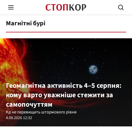
Магнітні бурі
Стоп Політичній Корупції
Чесні
Геомагнітна активність 4–5 серпня:
Політика
Здор
кому варто уважніше стежити за
самопочуттям
Kp не перевищить штормового рівня
4.08.2026 12:32