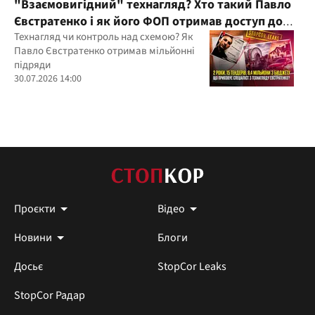
"Взаємовигідний" технагляд? Хто такий Павло
Євстратенко і як його ФОП отримав доступ до
бюджетних мільйонів?
Технагляд чи контроль над схемою? Як
Павло Євстратенко отримав мільйонні
підряди
30.07.2026 14:00
Проєкти
Відео
Новини
Блоги
Досьє
StopCor Leaks
StopCor Радар