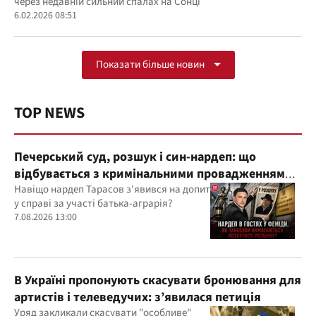
через недавній сильний спалах на Сонці
6.02.2026 08:51
Показати більше новин
TOP NEWS
Печерський суд, розшук і син-нардеп: що
відбувається з кримінальними провадженнями
за участі агробарона Тарасова?
Навіщо нардеп Тарасов з'явився на допит
у справі за участі батька-аграрія?
7.08.2026 13:00
В Україні пропонують скасувати бронювання для
артистів і телеведучих: з’явилася петиція
Уряд закликали скасувати "особливе"