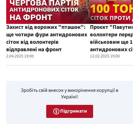
Захист від ворожих "пташок":
Проєкт "Павутиння
ще чотири фури антидронових
волонтери переда
сіток від волонтерів
військовим ще 100
відправлені на фронт
антидронових сіто
2.04.2025 19:00
12.02.2025 19:00
Зробіть свій внесок у викорінення корупції в
Україні!
Підтримати