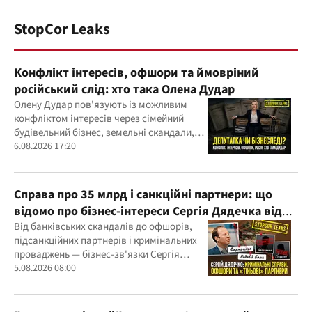
StopCor Leaks
Конфлікт інтересів, офшори та ймовріний
російський слід: хто така Олена Дудар
Олену Дудар пов'язують із можливим
конфліктом інтересів через сімейний
будівельний бізнес, земельні скандали,
судові справи
6.08.2026 17:20
Справа про 35 млрд і санкційні партнери: що
відомо про бізнес-інтереси Сергія Дядечка від
"Родовід Банку" до "ФАРМАСЕЛ"
Від банківських скандалів до офшорів,
підсанкційних партнерів і кримінальних
проваджень — бізнес-зв'язки Сергія
Дядечка й досі простягаються через
5.08.2026 08:00
Україну та кілька іноземних юрисдикцій