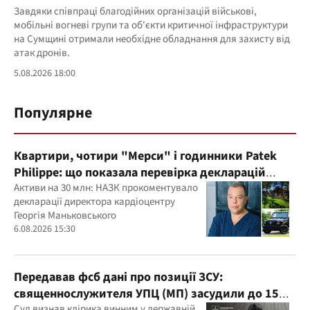
Завдяки співпраці благодійних організацій військові,
мобільні вогневі групи та об'єкти критичної інфраструктури
на Сумщині отримали необхідне обладнання для захисту від
атак дронів.
5.08.2026 18:00
Популярне
Квартири, чотири "Мерси" і годинники Patek
Philippe: що показала перевірка декларацій
керівника дитячого кардіоцентру
Активи на 30 млн: НАЗК прокоментувало
декларації директора кардіоцентру
Маньковського і що каже НАЗК?
Георгія Маньковського
6.08.2026 15:30
Передавав фсб дані про позиції ЗСУ:
священнослужителя УПЦ (МП) засудили до 15
Суд визнав клірика винним у державній