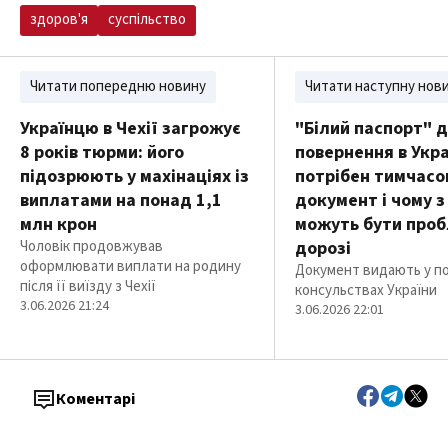
здоров'я
суспільство
Читати попередню новину
Читати наступну нов
Українцю в Чехії загрожує
"Білий паспорт" 
8 років тюрми: його
повернення в Укра
підозрюють у махінаціях із
потрібен тимчасо
виплатами на понад 1,1
документ і чому з
млн крон
можуть бути проб
Чоловік продовжував
дорозі
оформлювати виплати на родину
Документ видають у по
після її виїзду з Чехії
консульствах України
3.06.2026 21:24
3.06.2026 22:01
Коментарі