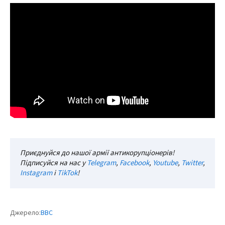
Приєднуйся до нашої армії антикорупціонерів!
Підписуйся на нас у
Telegram
,
Facebook
,
Youtube
,
Twitter
,
Instagram
і
TikTok
!
Джерело:
ВВС