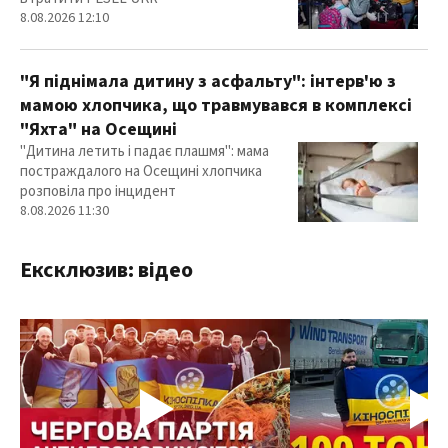
8.08.2026 12:10
"Я піднімала дитину з асфальту": інтерв'ю з
мамою хлопчика, що травмувався в комплексі
"Яхта" на Осещині
"Дитина летить і падає плашмя": мама
постраждалого на Осещині хлопчика
розповіла про інцидент
8.08.2026 11:30
Ексклюзив: відео