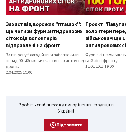
Захист від ворожих "пташок":
Проєкт "Павутиння
ще чотири фури антидронових
волонтери переда
сіток від волонтерів
військовим ще 100
відправлені на фронт
антидронових сіт
За пів року благодійники забезпечили
Фури з сітками вже від
понад 90 військових частин захистом від
всій лінії фронту
дронів
12.02.2025 19:00
2.04.2025 19:00
Зробіть свій внесок у викорінення корупції в
Україні!
Підтримати