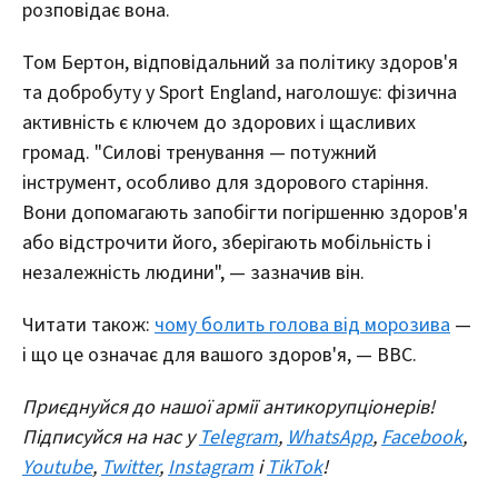
розповідає вона.
Том Бертон, відповідальний за політику здоров'я
та добробуту у Sport England, наголошує: фізична
активність є ключем до здорових і щасливих
громад. "Силові тренування — потужний
інструмент, особливо для здорового старіння.
Вони допомагають запобігти погіршенню здоров'я
або відстрочити його, зберігають мобільність і
незалежність людини", — зазначив він.
Читати також:
чому болить голова від морозива
—
і що це означає для вашого здоров'я, — ВВС.
Приєднуйся до нашої армії антикорупціонерів!
Підписуйся на нас у
Telegram
,
WhatsApp
,
Facebook
,
Youtube
,
Twitter
,
Instagram
і
TikTok
!