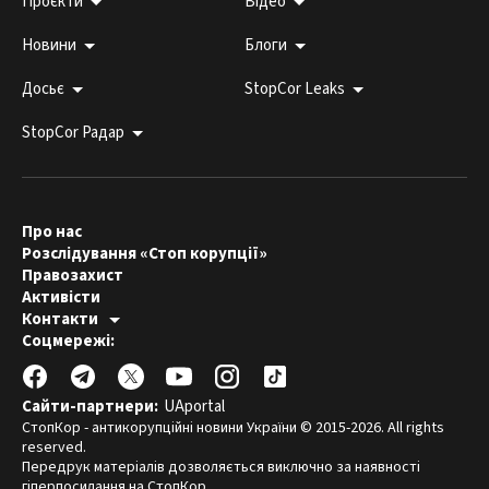
Проєкти
Відео
Новини
Блоги
Досьє
StopCor Leaks
StopCor Радар
Про нас
Розслідування «Стоп корупції»
Правозахист
Активісти
Контакти
Гаряча лінія:
Соцмережі:
044 303 99 33
Редакція СтопКору:
stopcor.org@gmail.com
Юристи:
law@stopcor.org
Правозахисники:
pravo@stopcor.org
Сайти-партнери:
UAportal
Журналісти-розслідувачі:
media@stopcor.org
СтопКор - антикорупційні новини України © 2015-2026. All rights
reserved.
Передрук матеріалів дозволяється виключно за наявності
гіперпосилання на СтопКор.