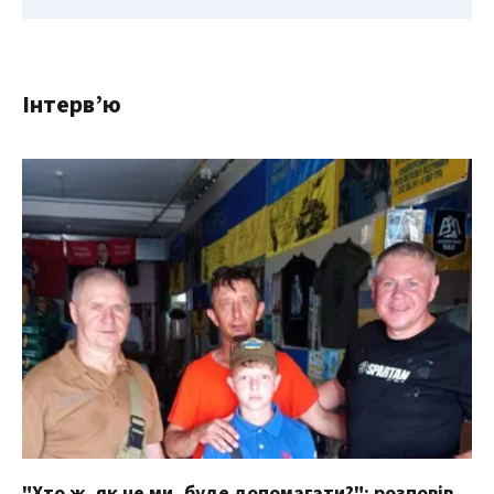
Інтерв’ю
"Хто ж, як не ми, буде допомагати?": розповів