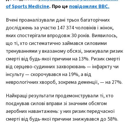
of Sports Medicine
. Про це
повідомляє ВВС.
Вчені проаналізували дані трьох багаторічних
досліджень за участю 147 374 чоловіків і жінок,
яких спостерігали впродовж 30 років. Виявилось,
що ті, хто систематично займався силовими
тренуваннями у вказаному обсязі, знижували ризик
смерті від будь-якої причини на 13%. Ризик смерті
від серцево-судинних захворювань — інфаркту чи
інсульту — скорочувався на 19%, а від
неврологічних хвороб, зокрема деменції, — на 27%.
Найкращі результати продемонстрували ті, хто
поєднував силові вправи зі значним обсягом
аеробних навантажень: у них ризик передчасної
смерті від будь-якої причини знижувався до 58%.