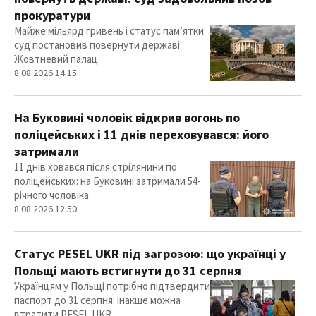
прокуратури
Майже мільярд гривень і статус пам’ятки:
суд постановив повернути державі
Жовтневий палац
8.08.2026 14:15
На Буковині чоловік відкрив вогонь по
поліцейських і 11 днів переховувався: його
затримали
11 днів ховався після стрілянини по
поліцейських: на Буковині затримали 54-
річного чоловіка
8.08.2026 12:50
Статус PESEL UKR під загрозою: що українці у
Польщі мають встигнути до 31 серпня
Українцям у Польщі потрібно підтвердити
паспорт до 31 серпня: інакше можна
втратити PESEL UKR