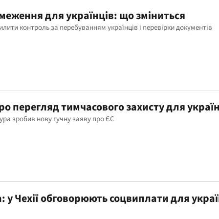
бмеження для українців: що зміниться
илити контроль за перебуванням українців і перевірки документів
про перегляд тимчасового захисту для украї
мура зробив нову гучну заяву про ЄС
: у Чехії обговорюють соцвиплати для укра