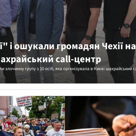
ї" і ошукали громадян Чехії на
шахрайський call-центр
 злочинну групу з 10 осіб, яка організувала в Києві шахрайський c