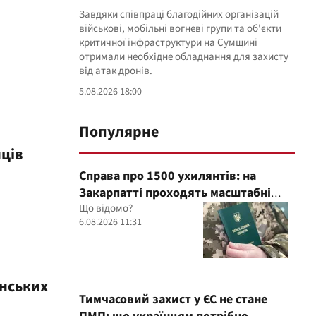
Завдяки співпраці благодійних організацій
військові, мобільні вогневі групи та об'єкти
критичної інфраструктури на Сумщині
отримали необхідне обладнання для захисту
від атак дронів.
5.08.2026 18:00
Популярне
нців
Справа про 1500 ухилянтів: на
Закарпатті проходять масштабні
обшуки в ТЦК, – Глагола
Що відомо?
6.08.2026 11:31
їнських
Тимчасовий захист у ЄС не стане