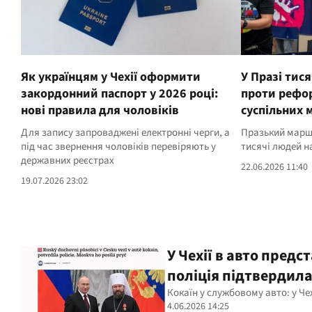
Як українцям у Чехії оформити
У Празі тис
закордонний паспорт у 2026 році:
проти рефо
нові правила для чоловіків
суспільних 
Для запису запроваджені електронні черги, а
Празький марш
під час звернення чоловіків перевіряють у
тисячі людей н
державних реєстрах
22.06.2026 11:40
19.07.2026 23:02
У Чехії в авто пред
поліція підтвердил
Кокаїн у службовому авто: у Че
4.06.2026 14:25