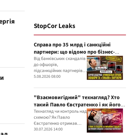
ергія
StopCor Leaks
Справа про 35 млрд і санкційні
партнери: що відомо про бізнес-
інтереси Сергія Дядечка від
Від банківських скандалів
до офшорів,
"Родовід Банку" до "ФАРМАСЕЛ"
підсанкційних партнерів і
ли
кримінальних проваджень
5.08.2026 08:00
— бізнес-зв'язки Сергія
Дядечка й досі
простягаються через
"Взаємовигідний" технагляд? Хто
Україну та кілька
такий Павло Євстратенко і як його
іноземних юрисдикцій
ФОП отримав доступ до бюджетних
Технагляд чи контроль над
схемою? Як Павло
мільйонів?
Євстратенко отримав
мільйонні підряди
30.07.2026 14:00
дал