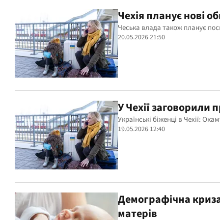
Чехія планує нові о
Чеська влада також планує пос
20.05.2026 21:50
У Чехії заговорили 
Українські біженці в Чехії: Ока
19.05.2026 12:40
Демографічна криза
матерів