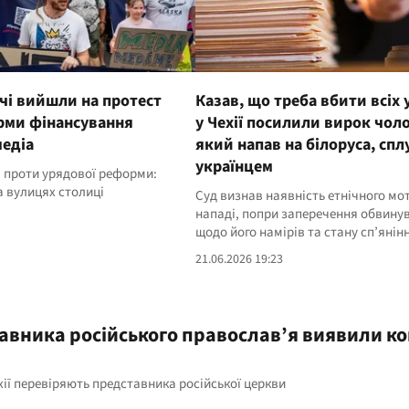
ячі вийшли на протест
Казав, що треба вбити всіх 
рми фінансування
у Чехії посилили вирок чоло
медіа
який напав на білоруса, сп
українцем
 проти урядової реформи:
а вулицях столиці
Суд визнав наявність етнічного мо
нападі, попри заперечення обвину
щодо його намірів та стану сп’янін
21.06.2026 19:23
ставника російського православ’я виявили ко
а
хії перевіряють представника російської церкви