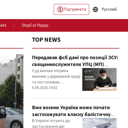
Підтримати
Русский
eaks
StopCor Радар
TOP NEWS
Передавав фсб дані про позиції ЗСУ:
священнослужителя УПЦ (МП)
засудили до 15 років
Суд визнав клірика
винним у державній зраді
та постановив
конфіскувати його майно
6.08.2026 19:02
пільство
Світ
Вже восени Україна може почати
застосовувати власну балістичну
ракету FP-7 по ворожих цілях
В Україні готують до
застосування дві