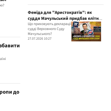
ою?
Феміда для "Аристократів": як
суддя Мачульський придбав елітне
житло після вердикту на користь
Що приховують декларації
судді Верховного Суду
забудовника?
Мачульського?
27.07.2026 10:27
озбавити
аїні
вропи до