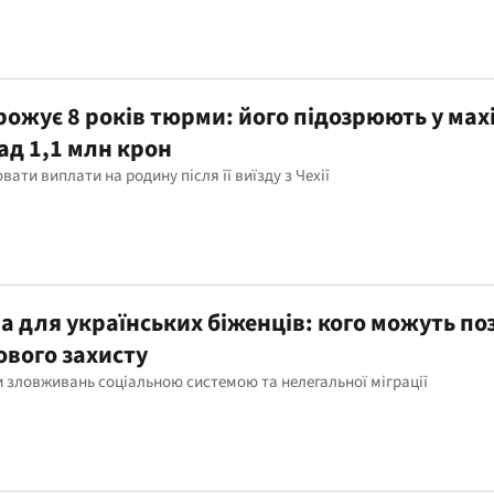
грожує 8 років тюрми: його підозрюють у мах
ад 1,1 млн крон
ти виплати на родину після її виїзду з Чехії
а для українських біженців: кого можуть п
ового захисту
 зловживань соціальною системою та нелегальної міграції