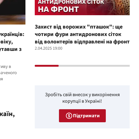
Захист від ворожих "пташок": ще
Про
українців:
чотири фури антидронових сіток
вол
віку,
від волонтерів відправлені на фронт
100
лутавши з
2.04.2025 19:00
12.02
тиву в
ваченого
ня
Зробіть свій внесок у викорінення
корупції в Україні!
каїн,
Підтримати