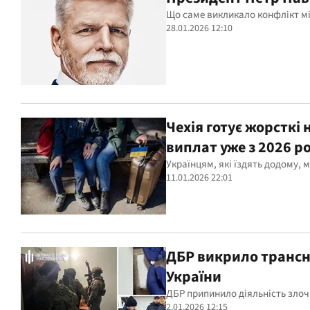
Що саме викликало конфлікт м
28.01.2026 12:10
Чехія готує жорсткі
виплат уже з 2026 р
Українцям, які їздять додому, 
11.01.2026 22:01
ДБР викрило трансн
України
ДБР припинило діяльність злочи
2.01.2026 12:15