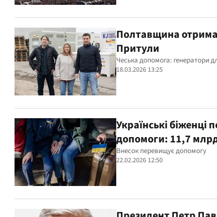
Полтавщина отримал
Притули
Чеська допомога: генератори д
18.03.2026 13:25
Українські біженці 
допомоги: 11,7 млр
Внесок перевищує допомогу
22.02.2026 12:50
Президент Петр Паве