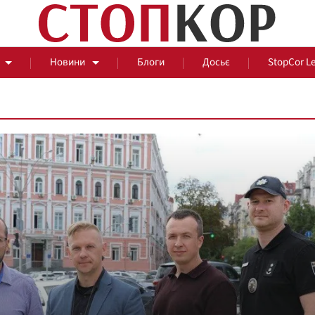
Новини
Блоги
Досьє
StopCor L
За парканом
Події
Сус