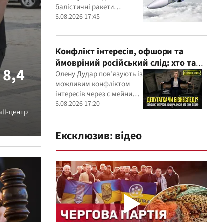
балістичні ракети
власного виробництва
6.08.2026 17:45
Конфлікт інтересів, офшори та
ймовріний російський слід: хто така
 8,4
Олена Дудар
Олену Дудар пов'язують із
можливим конфліктом
інтересів через сімейний
будівельний бізнес,
6.08.2026 17:20
all-центр
земельні скандали, судові
справи
Ексклюзив: відео