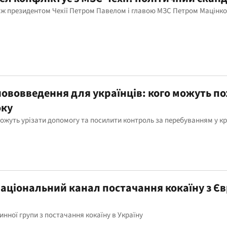
іж президентом Чехії Петром Павелом і главою МЗС Петром Мацінк
 нововведення для українців: кого можуть п
оку
можуть урізати допомогу та посилити контроль за перебуванням у кр
аціональний канал постачання кокаїну з Є
нної групи з постачання кокаїну в Україну