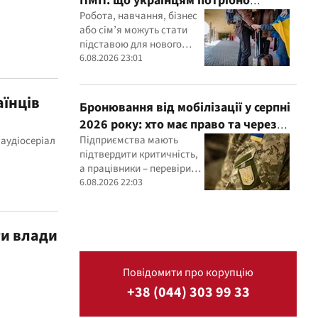
ПМП: що українцям потрібно
зробити до 2028 року
Робота, навчання, бізнес
або сім’я можуть стати
підставою для нового
статусу в ЄС
6.08.2026 23:01
аїнців
Бронювання від мобілізації у серпні
2026 року: хто має право та через
що можуть відмовити
Підприємства мають
 аудіосеріал
підтвердити критичність,
а працівники – перевірити
актуальність даних у
6.08.2026 22:03
військовому реєстрі
ти влади
Повідомити про корупцію
+38 (044) 303 99 33