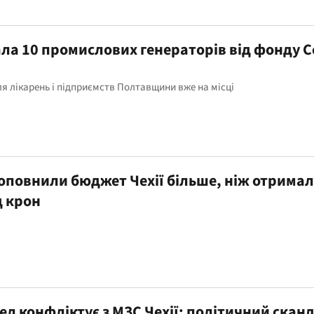
а 10 промислових генераторів від фонду С
ля лікарень і підприємств Полтавщини вже на місці
поповнили бюджет Чехії більше, ніж отрима
д крон
л конфліктує з МЗС Чехії: політичний скан