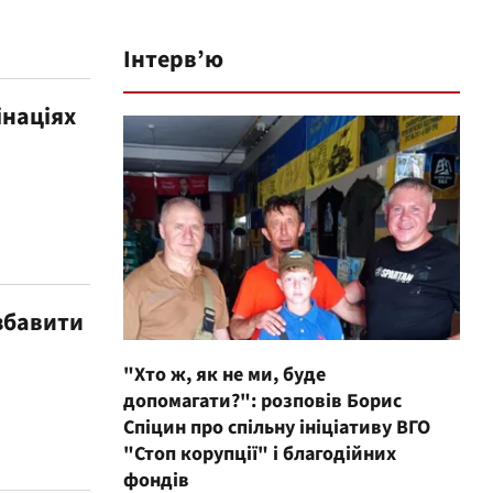
Інтерв’ю
інаціях
озбавити
"Хто ж, як не ми, буде
допомагати?": розповів Борис
Спіцин про спільну ініціативу ВГО
"Стоп корупції" і благодійних
фондів