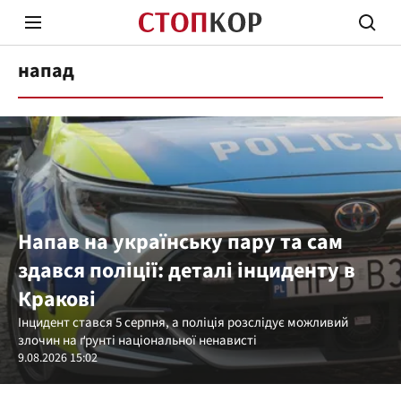
напад
Стоп Політичній Корупції
Чесні
Напав на українську пару та сам
здався поліції: деталі інциденту в
Політика
Здор
Кракові
Інцидент стався 5 серпня, а поліція розслідує можливий
злочин на ґрунті національної ненависті
9.08.2026 15:02