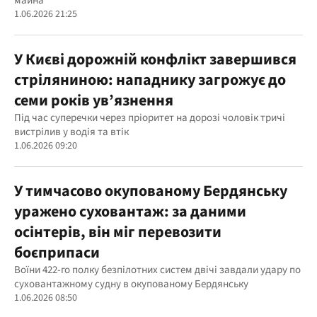
майна
1.06.2026 21:25
У Києві дорожній конфлікт завершився
стріляниною: нападнику загрожує до
семи років ув’язнення
Під час суперечки через пріоритет на дорозі чоловік тричі
вистрілив у водія та втік
1.06.2026 09:20
У тимчасово окупованому Бердянську
уражено суховантаж: за даними
осінтерів, він міг перевозити
боєприпаси
Воїни 422-го полку безпілотних систем двічі завдали удару по
суховантажному судну в окупованому Бердянську
1.06.2026 08:50