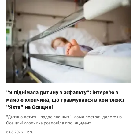
"Я піднімала дитину з асфальту": інтерв'ю з
мамою хлопчика, що травмувався в комплексі
"Яхта" на Осещині
"Дитина летить і падає плашмя": мама постраждалого на
Осещині хлопчика розповіла про інцидент
8.08.2026 11:30