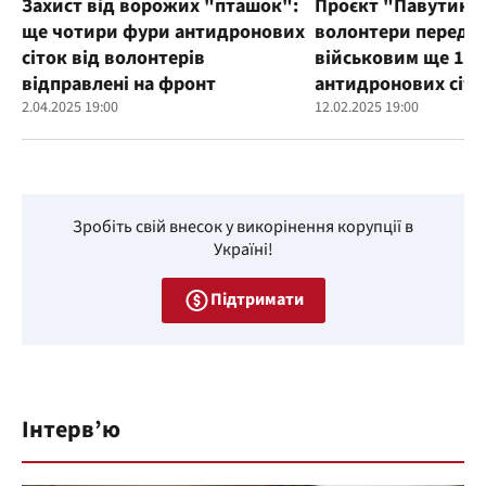
Захист від ворожих "пташок":
Проєкт "Павутиння
ще чотири фури антидронових
волонтери переда
сіток від волонтерів
військовим ще 100
відправлені на фронт
антидронових сіто
2.04.2025 19:00
12.02.2025 19:00
Зробіть свій внесок у викорінення корупції в
Україні!
Підтримати
Інтерв’ю