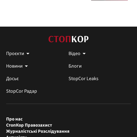
Проєкти
Відео
Новини
Блоги
Досьє
StopCor Leaks
StopCor Радар
Про нас
СтопКор Правозахист
Журналістські Розслідування