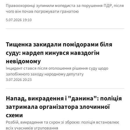
Правоохоронці зупинили мопедиста за порушення ПДР, після
чого він почав погрожувати гранатою
5.07.2026 19:10
Тищенка закидали помідорами біля
суду: нардеп кинувся навздогін
невідомому
Інцидент стався після оголошення рішення суду щодо
запобіжного заходу народному депутату
3.07.2026 20:23
Напад, викрадення і "данина": поліція
затримала організатора злочинної
схеми
Розбій, викрадення та схрон зі зброєю: поліція встановлює
всіх учасників угруповання