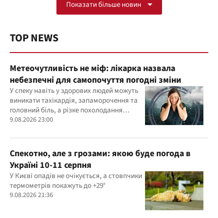
Показати більше новин
TOP NEWS
Метеочутливість не міф: лікарка назвала
небезпечні для самопочуття погодні зміни
У спеку навіть у здорових людей можуть
виникати тахікардія, запаморочення та
головний біль, а різке похолодання
здатне провокувати спазм судин і
9.08.2026 23:00
підвищення тиску
Спекотно, але з грозами: якою буде погода в
Україні 10-11 серпня
У Києві опадів не очікується, а стовпчики
термометрів покажуть до +29°
9.08.2026 21:36