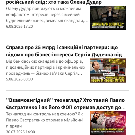
російський слід: хто така Олена Дудар
Олену Дудар пов'язують із можливим
конфліктом інтересів через сімейний
будівельний бізнес, земельні скандали,
судові справи
6.08.2026 17:20
Справа про 35 млрд і санкційні партнери: що
відомо про бізнес-інтереси Сергія Дядечка від
"Родовід Банку" до "ФАРМАСЕЛ"
Від банківських скандалів до офшорів,
підсанкційних партнерів і кримінальних
проваджень — бізнес-зв'язки Сергія
Дядечка й досі простягаються через
5.08.2026 08:00
Україну та кілька іноземних юрисдикцій
"Взаємовигідний" технагляд? Хто такий Павло
Євстратенко і як його ФОП отримав доступ до
бюджетних мільйонів?
Технагляд чи контроль над схемою? Як
Павло Євстратенко отримав мільйонні
підряди
30.07.2026 14:00