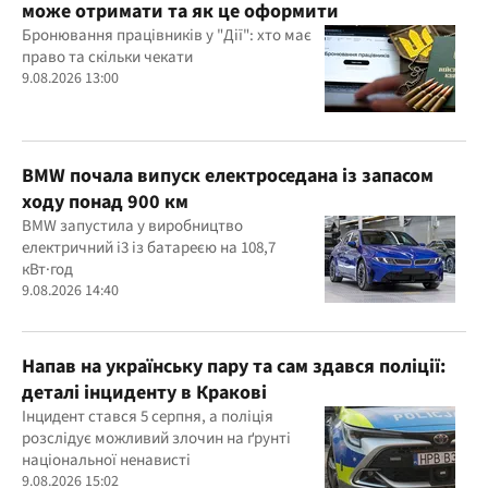
може отримати та як це оформити
Бронювання працівників у "Дії": хто має
право та скільки чекати
9.08.2026 13:00
BMW почала випуск електроседана із запасом
ходу понад 900 км
BMW запустила у виробництво
електричний i3 із батареєю на 108,7
кВт·год
9.08.2026 14:40
Напав на українську пару та сам здався поліції:
деталі інциденту в Кракові
Інцидент стався 5 серпня, а поліція
розслідує можливий злочин на ґрунті
національної ненависті
9.08.2026 15:02