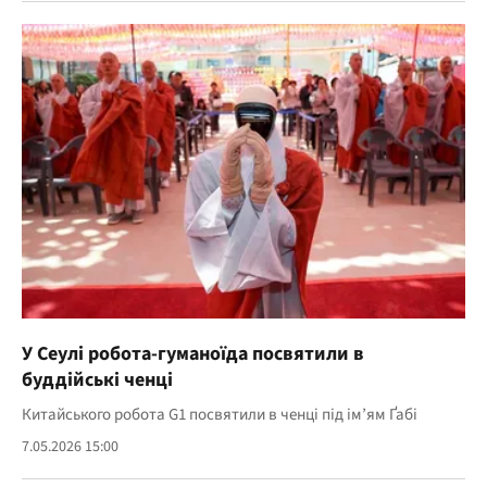
У Сеулі робота-гуманоїда посвятили в
буддійські ченці
Китайського робота G1 посвятили в ченці під ім’ям Ґабі
7.05.2026 15:00