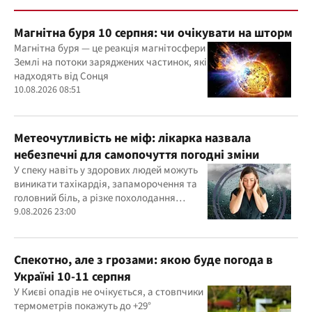
Магнітна буря 10 серпня: чи очікувати на шторм
Магнітна буря — це реакція магнітосфери
Землі на потоки заряджених частинок, які
надходять від Сонця
10.08.2026 08:51
Метеочутливість не міф: лікарка назвала
небезпечні для самопочуття погодні зміни
У спеку навіть у здорових людей можуть
виникати тахікардія, запаморочення та
головний біль, а різке похолодання
здатне провокувати спазм судин і
9.08.2026 23:00
підвищення тиску
Спекотно, але з грозами: якою буде погода в
Україні 10-11 серпня
У Києві опадів не очікується, а стовпчики
термометрів покажуть до +29°