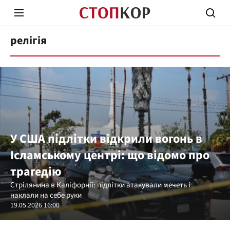
релігія
Стоп Політичній Корупції
Чесні
У США підлітки відкрили вогонь в
Ісламському центрі: що відомо про
Політика
Здор
трагедію
Стрілянина в Каліфорнії: підлітки атакували мечеть і
наклали на себе руки
19.05.2026 16:00