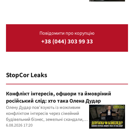
Повідомити про корупцію
+38 (044) 303 99 33
StopCor Leaks
Конфлікт інтересів, офшори та ймовріний
російський слід: хто така Олена Дудар
Олену Дудар пов'язують із можливим
конфліктом інтересів через сімейний
будівельний бізнес, земельні скандали,
судові справи
6.08.2026 17:20