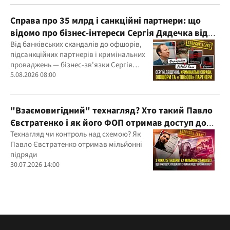
Справа про 35 млрд і санкційні партнери: що
відомо про бізнес-інтереси Сергія Дядечка від
"Родовід Банку" до "ФАРМАСЕЛ"
Від банківських скандалів до офшорів,
підсанкційних партнерів і кримінальних
проваджень — бізнес-зв'язки Сергія
Дядечка й досі простягаються через
5.08.2026 08:00
Україну та кілька іноземних юрисдикцій
"Взаємовигідний" технагляд? Хто такий Павло
Євстратенко і як його ФОП отримав доступ до
бюджетних мільйонів?
Технагляд чи контроль над схемою? Як
Павло Євстратенко отримав мільйонні
підряди
30.07.2026 14:00