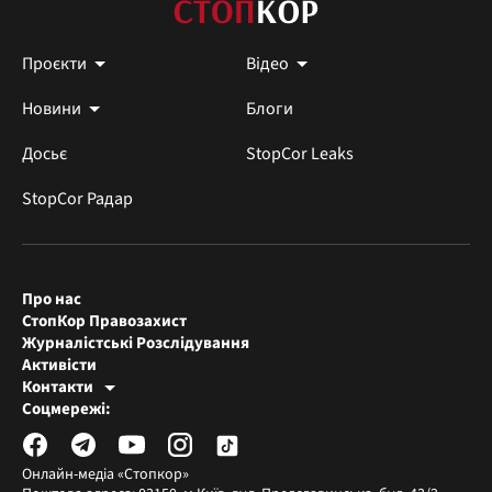
Проєкти
Відео
Новини
Блоги
Досьє
StopCor Leaks
StopCor Радар
Про нас
СтопКор Правозахист
Журналістські Розслідування
Активісти
Контакти
Редакція СтопКора
Соцмережі:
[email protected]
Журналісти-розслідувачі
[email protected]
Онлайн-медіа «Стопкор»