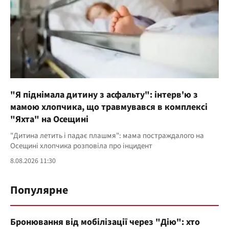
"Я піднімала дитину з асфальту": інтерв'ю з
мамою хлопчика, що травмувався в комплексі
"Яхта" на Осещині
"Дитина летить і падає плашмя": мама постраждалого на
Осещині хлопчика розповіла про інцидент
8.08.2026 11:30
Популярне
Бронювання від мобілізації через "Дію": хто