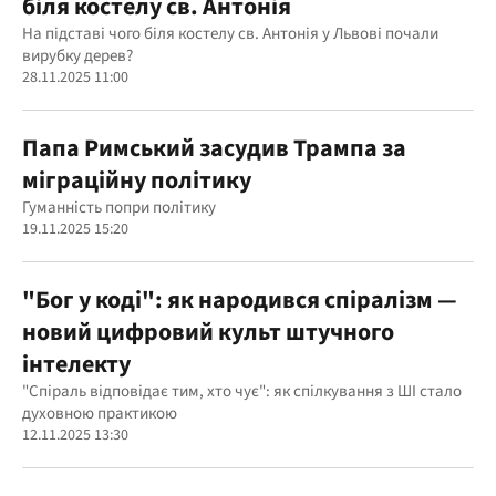
біля костелу св. Антонія
На підставі чого біля костелу св. Антонія у Львові почали
вирубку дерев?
28.11.2025 11:00
Папа Римський засудив Трампа за
міграційну політику
Гуманність попри політику
19.11.2025 15:20
"Бог у коді": як народився спіралізм —
новий цифровий культ штучного
інтелекту
"Спіраль відповідає тим, хто чує": як спілкування з ШІ стало
духовною практикою
12.11.2025 13:30