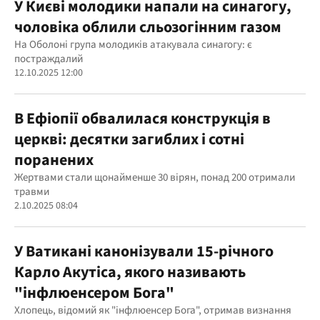
У Києві молодики напали на синагогу,
чоловіка облили сльозогінним газом
На Оболоні група молодиків атакувала синагогу: є
постраждалий
12.10.2025 12:00
В Ефіопії обвалилася конструкція в
церкві: десятки загиблих і сотні
поранених
Жертвами стали щонайменше 30 вірян, понад 200 отримали
травми
2.10.2025 08:04
У Ватикані канонізували 15-річного
Карло Акутіса, якого називають
"інфлюенсером Бога"
Хлопець, відомий як "інфлюенсер Бога", отримав визнання